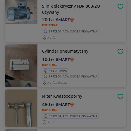
Silnik elektryczny FDR 80B/2Q
OBSE
używany
200
zł
KUP TERAZ
SPRZEDAJĄCY: OSOBA PRYWATNA
Kotlin
Cylinder pneumatyczny
OBSE
100
zł
KUP TERAZ
STAN: NOWY
SPRZEDAJĄCY: OSOBA PRYWATNA
Kotlin, Kotlin
Filter Kwasoodporny
OBSE
480
zł
KUP TERAZ
SPRZEDAJĄCY: OSOBA PRYWATNA
Kotlin