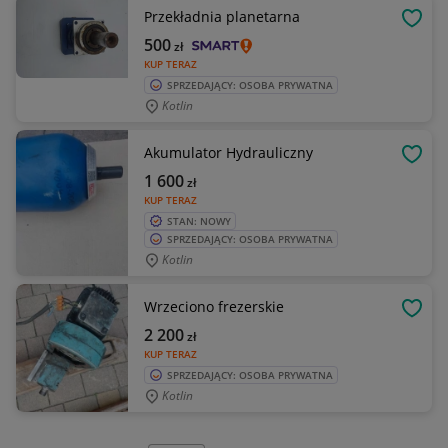
Przekładnia planetarna
OBSE
500
zł
KUP TERAZ
SPRZEDAJĄCY: OSOBA PRYWATNA
Kotlin
Akumulator Hydrauliczny
OBSE
1 600
zł
KUP TERAZ
STAN: NOWY
SPRZEDAJĄCY: OSOBA PRYWATNA
Kotlin
Wrzeciono frezerskie
OBSE
2 200
zł
KUP TERAZ
SPRZEDAJĄCY: OSOBA PRYWATNA
Kotlin