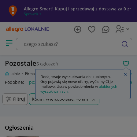
Allegro Smart! Kupuj i sprzedawaj z dostawą za 0 zł
Sprawdź »
Otwórz menu z kategoriami
szukaj
Pozostałe
6
ogłoszeń
POL
gro Lokalnie
Firma i usługi
Przemysł
Maszyny i urządzenia
Pozostałe
Zamkn
Dodaj swoje wyszukiwania do ulubionych.
Gdy pojawią się nowe oferty, wyślemy Ci je
Podobne:
pozostałe
łóżka pozostałe
pozostałe miasta i regi
mailowo. Ustaw powiadomienia w
ulubionych
wyszukiwaniach
.
Filtruj
Kotlin, Wielkopolskie, +0 km
Ogłoszenia