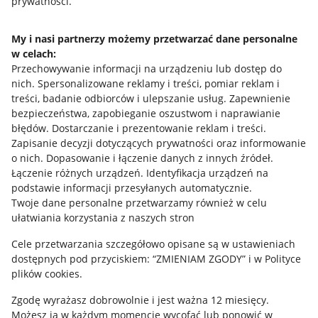
prywatności.
Jak to działa
Napisz do nas
My i nasi partnerzy możemy przetwarzać dane personalne
w celach:
Allegro Gadane dla sprzedających
Przechowywanie informacji na urządzeniu lub dostęp do
Allegro Gadane dla kupujących
nich
.
Spersonalizowane reklamy i treści, pomiar reklam i
treści, badanie odbiorców i ulepszanie usług
.
Zapewnienie
Mapa miejscowości
bezpieczeństwa, zapobieganie oszustwom i naprawianie
błędów
.
Dostarczanie i prezentowanie reklam i treści
.
Informacje prawne
Zapisanie decyzji dotyczących prywatności oraz informowanie
o nich
.
Dopasowanie i łączenie danych z innych źródeł
.
Regulamin
Łączenie różnych urządzeń
.
Identyfikacja urządzeń na
podstawie informacji przesyłanych automatycznie
.
Polityka plików "cookies"
Twoje dane personalne przetwarzamy również w celu
ułatwiania korzystania z naszych stron
Ustawienia plików "cookies"
Cele przetwarzania szczegółowo opisane są w ustawieniach
Udostępnianie lokalizacji
dostępnych pod przyciskiem: “ZMIENIAM ZGODY” i w Polityce
Informacje dla Aktu o Usługach Cyfrowych
plików cookies.
Zgodę wyrażasz dobrowolnie i jest ważna 12 miesięcy.
Pobierz aplikację
Możesz ją w każdym momencie wycofać lub ponowić w