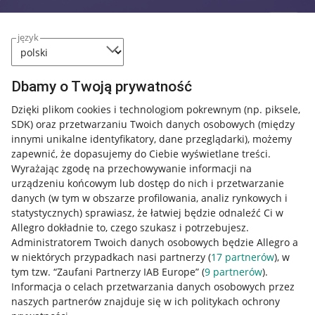
język
Dbamy o Twoją prywatność
Dzięki plikom cookies i technologiom pokrewnym
(np. piksele,
SDK)
oraz przetwarzaniu Twoich danych osobowych
(między
innymi unikalne identyfikatory, dane przeglądarki)
, możemy
zapewnić, że dopasujemy do Ciebie wyświetlane treści.
Wyrażając zgodę na przechowywanie informacji na
urządzeniu końcowym lub dostęp do nich i przetwarzanie
danych (w tym w obszarze profilowania, analiz rynkowych i
statystycznych) sprawiasz, że łatwiej będzie odnaleźć Ci w
Allegro dokładnie to, czego szukasz i potrzebujesz.
Administratorem Twoich danych osobowych będzie Allegro a
w niektórych przypadkach nasi partnerzy (
17
partnerów
), w
tym tzw. “Zaufani Partnerzy IAB Europe” (
9
partnerów
).
Przydatne informacje
Informacja o celach przetwarzania danych osobowych przez
naszych partnerów znajduje się w ich politykach ochrony