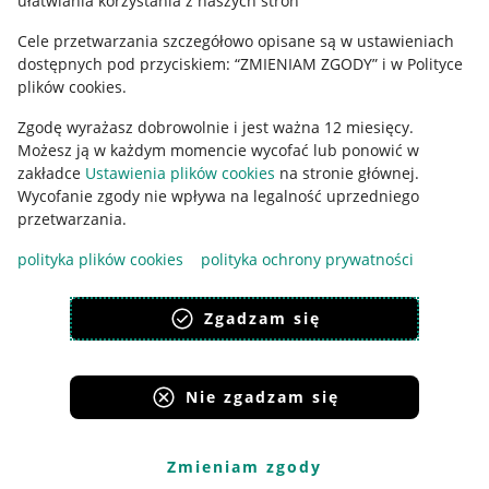
ułatwiania korzystania z naszych stron
Ustawienia plików "cookies"
Cele przetwarzania szczegółowo opisane są w ustawieniach
Udostępnianie lokalizacji
dostępnych pod przyciskiem: “ZMIENIAM ZGODY” i w Polityce
Informacje dla Aktu o Usługach Cyfrowych
plików cookies.
Zgodę wyrażasz dobrowolnie i jest ważna 12 miesięcy.
Pobierz aplikację
Możesz ją w każdym momencie wycofać lub ponowić w
zakładce
Ustawienia plików cookies
na stronie głównej.
Wycofanie zgody nie wpływa na legalność uprzedniego
przetwarzania.
polityka plików cookies
polityka ochrony prywatności
Zgadzam się
Nie zgadzam się
Korzystanie z serwisu oznacza akceptację
regulaminu
.
Zmieniam zgody