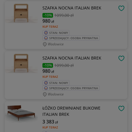
SZAFKA NOCNA ITALIAN BREK
OBSE
1099
,00 zł
-10%
980
zł
KUP TERAZ
STAN: NOWY
SPRZEDAJĄCY: OSOBA PRYWATNA
Wadowice
SZAFKA NOCNA ITALIAN BREK
OBSE
1099
,00 zł
-10%
980
zł
KUP TERAZ
STAN: NOWY
SPRZEDAJĄCY: OSOBA PRYWATNA
Wadowice
ŁÓŻKO DREWNIANE BUKOWE
OBSE
ITALIAN BREK
3 383
zł
KUP TERAZ