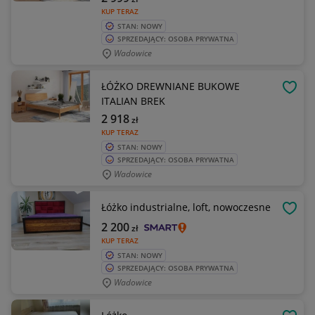
KUP TERAZ
STAN: NOWY
SPRZEDAJĄCY: OSOBA PRYWATNA
Wadowice
ŁÓŻKO DREWNIANE BUKOWE
OBSE
ITALIAN BREK
2 918
zł
KUP TERAZ
STAN: NOWY
SPRZEDAJĄCY: OSOBA PRYWATNA
Wadowice
Łóżko industrialne, loft, nowoczesne
OBSE
2 200
zł
KUP TERAZ
STAN: NOWY
SPRZEDAJĄCY: OSOBA PRYWATNA
Wadowice