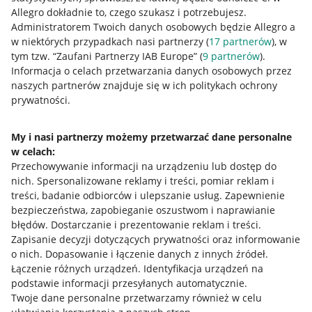
Allegro dokładnie to, czego szukasz i potrzebujesz.
Administratorem Twoich danych osobowych będzie Allegro a
w niektórych przypadkach nasi partnerzy (
17
partnerów
), w
tym tzw. “Zaufani Partnerzy IAB Europe” (
9
partnerów
).
Przydatne informacje
Informacja o celach przetwarzania danych osobowych przez
naszych partnerów znajduje się w ich politykach ochrony
prywatności.
Jak to działa
Napisz do nas
My i nasi partnerzy możemy przetwarzać dane personalne
w celach:
Allegro Gadane dla sprzedających
Przechowywanie informacji na urządzeniu lub dostęp do
Allegro Gadane dla kupujących
nich
.
Spersonalizowane reklamy i treści, pomiar reklam i
treści, badanie odbiorców i ulepszanie usług
.
Zapewnienie
Mapa miejscowości
bezpieczeństwa, zapobieganie oszustwom i naprawianie
błędów
.
Dostarczanie i prezentowanie reklam i treści
.
Informacje prawne
Zapisanie decyzji dotyczących prywatności oraz informowanie
o nich
.
Dopasowanie i łączenie danych z innych źródeł
.
Regulamin
Łączenie różnych urządzeń
.
Identyfikacja urządzeń na
podstawie informacji przesyłanych automatycznie
.
Polityka plików "cookies"
Twoje dane personalne przetwarzamy również w celu