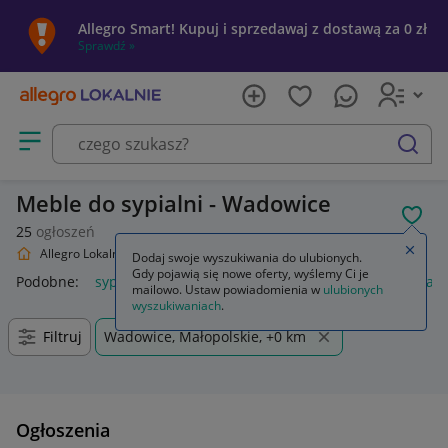
Allegro Smart! Kupuj i sprzedawaj z dostawą za 0 zł
Sprawdź »
Otwórz menu z kategoriami
szukaj
Meble do sypialni - Wadowice
POL
25
ogłoszeń
Zamkn
Allegro Lokalnie
Dom i Ogród
Meble
Sypialnia
Dodaj swoje wyszukiwania do ulubionych.
Gdy pojawią się nowe oferty, wyślemy Ci je
Podobne:
sypialnia
łóżko sypialniane 180x200
łóżko sypial
mailowo. Ustaw powiadomienia w
ulubionych
wyszukiwaniach
.
Filtruj
Wadowice, Małopolskie, +0 km
Ogłoszenia