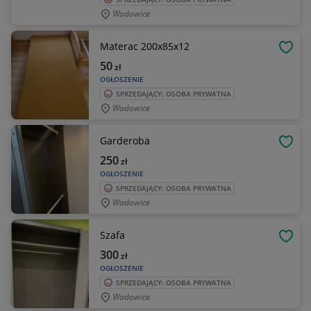
Wadowice
Materac 200x85x12
OBSE
50
zł
OGŁOSZENIE
SPRZEDAJĄCY: OSOBA PRYWATNA
Wadowice
Garderoba
OBSE
250
zł
OGŁOSZENIE
SPRZEDAJĄCY: OSOBA PRYWATNA
Wadowice
Szafa
OBSE
300
zł
OGŁOSZENIE
SPRZEDAJĄCY: OSOBA PRYWATNA
Wadowice