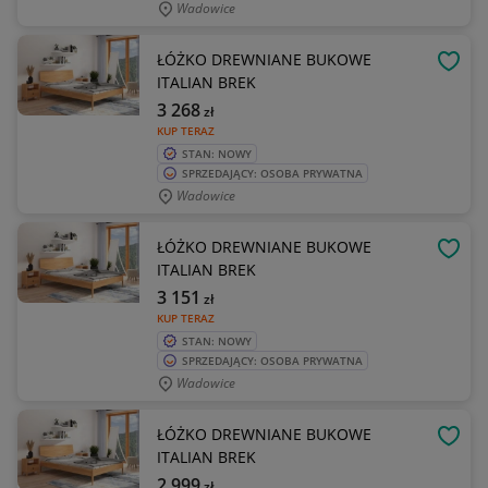
Wadowice
ŁÓŻKO DREWNIANE BUKOWE
OBSE
ITALIAN BREK
3 268
zł
KUP TERAZ
STAN: NOWY
SPRZEDAJĄCY: OSOBA PRYWATNA
Wadowice
ŁÓŻKO DREWNIANE BUKOWE
OBSE
ITALIAN BREK
3 151
zł
KUP TERAZ
STAN: NOWY
SPRZEDAJĄCY: OSOBA PRYWATNA
Wadowice
ŁÓŻKO DREWNIANE BUKOWE
OBSE
ITALIAN BREK
2 999
zł