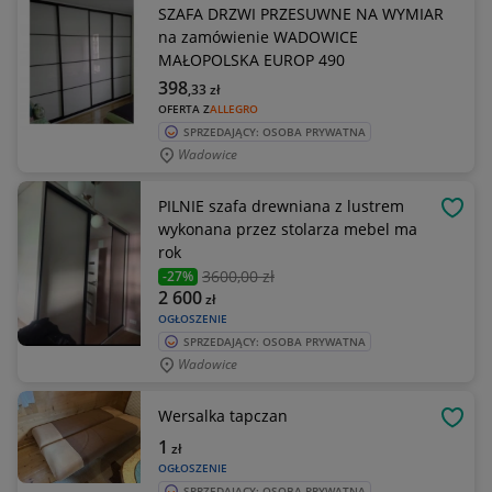
SZAFA DRZWI PRZESUWNE NA WYMIAR
na zamówienie WADOWICE
MAŁOPOLSKA EUROP 490
398
,33
zł
OFERTA Z
ALLEGRO
SPRZEDAJĄCY: OSOBA PRYWATNA
Wadowice
PILNIE szafa drewniana z lustrem
OBSE
wykonana przez stolarza mebel ma
rok
3600
,00 zł
-27%
2 600
zł
OGŁOSZENIE
SPRZEDAJĄCY: OSOBA PRYWATNA
Wadowice
Wersalka tapczan
OBSE
1
zł
OGŁOSZENIE
SPRZEDAJĄCY: OSOBA PRYWATNA