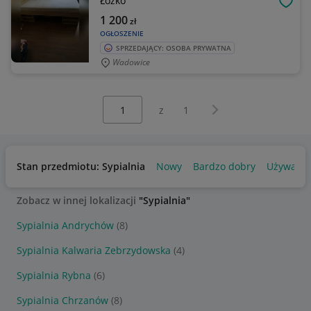
Łóżko
OBSE
1 200
zł
OGŁOSZENIE
SPRZEDAJĄCY: OSOBA PRYWATNA
Wadowice
Wybierz stronę:
Następna strona
z
1
Stan przedmiotu: Sypialnia
Nowy
Bardzo dobry
Używany
Zobacz w innej lokalizacji
"Sypialnia"
Sypialnia Andrychów
(8)
Sypialnia Kalwaria Zebrzydowska
(4)
Sypialnia Rybna
(6)
Sypialnia Chrzanów
(8)