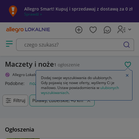
Allegro Smart! Kupuj i sprzedawaj z dostawą za 0 zł
Sprawdź »
Otwórz menu z kategoriami
szukaj
Maczety i noże
1
ogłoszenie
POL
Allegro Lokalnie
Sport i turystyka
Militaria
Noże, maczety
Zamkn
Dodaj swoje wyszukiwania do ulubionych.
Gdy pojawią się nowe oferty, wyślemy Ci je
Podobne:
noże maczety
mailowo. Ustaw powiadomienia w
ulubionych
wyszukiwaniach
.
Filtruj
Puławy, Lubelskie, +0 km
Ogłoszenia