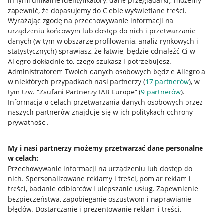
innymi unikalne identyfikatory, dane przeglądarki)
, możemy
zapewnić, że dopasujemy do Ciebie wyświetlane treści.
Wyrażając zgodę na przechowywanie informacji na
urządzeniu końcowym lub dostęp do nich i przetwarzanie
danych (w tym w obszarze profilowania, analiz rynkowych i
statystycznych) sprawiasz, że łatwiej będzie odnaleźć Ci w
Allegro dokładnie to, czego szukasz i potrzebujesz.
Administratorem Twoich danych osobowych będzie Allegro a
w niektórych przypadkach nasi partnerzy (
17
partnerów
), w
Przydatne informacje
tym tzw. “Zaufani Partnerzy IAB Europe” (
9
partnerów
).
Informacja o celach przetwarzania danych osobowych przez
Jak to działa
naszych partnerów znajduje się w ich politykach ochrony
prywatności.
Napisz do nas
Allegro Gadane dla sprzedających
My i nasi partnerzy możemy przetwarzać dane personalne
Allegro Gadane dla kupujących
w celach:
Przechowywanie informacji na urządzeniu lub dostęp do
Mapa miejscowości
nich
.
Spersonalizowane reklamy i treści, pomiar reklam i
treści, badanie odbiorców i ulepszanie usług
.
Zapewnienie
Informacje prawne
bezpieczeństwa, zapobieganie oszustwom i naprawianie
błędów
.
Dostarczanie i prezentowanie reklam i treści
.