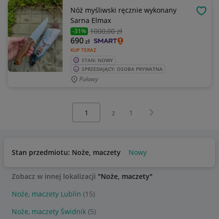
Nóż myśliwski ręcznie wykonany
OBSE
Sarna Elmax
1000
,00 zł
-31%
690
zł
KUP TERAZ
STAN: NOWY
SPRZEDAJĄCY: OSOBA PRYWATNA
Puławy
Wybierz stronę:
Następna strona
z
1
Stan przedmiotu: Noże, maczety
Nowy
Zobacz w innej lokalizacji
"Noże, maczety"
Noże, maczety Lublin
(15)
Noże, maczety Świdnik
(5)