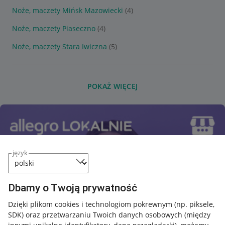
Noże, maczety Mińsk Mazowiecki
(4)
Noże, maczety Piaseczno
(4)
Noże, maczety Stara Iwiczna
(5)
POKAŻ WIĘCEJ
język
Dbamy o Twoją prywatność
Dzięki plikom cookies i technologiom pokrewnym
(np. piksele,
SDK)
oraz przetwarzaniu Twoich danych osobowych
(między