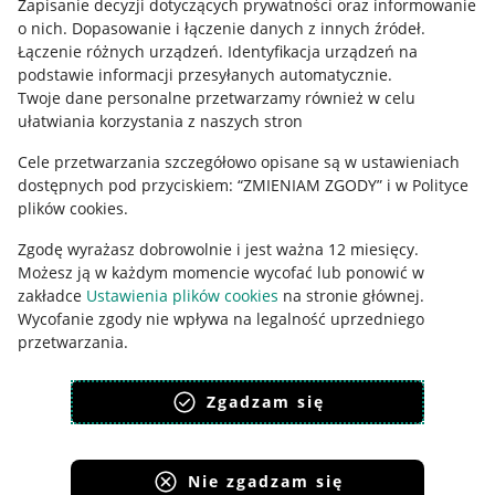
Regulamin
Zapisanie decyzji dotyczących prywatności oraz informowanie
o nich
.
Dopasowanie i łączenie danych z innych źródeł
.
Polityka plików "cookies"
Łączenie różnych urządzeń
.
Identyfikacja urządzeń na
podstawie informacji przesyłanych automatycznie
.
Ustawienia plików "cookies"
Twoje dane personalne przetwarzamy również w celu
ułatwiania korzystania z naszych stron
Udostępnianie lokalizacji
Cele przetwarzania szczegółowo opisane są w ustawieniach
Informacje dla Aktu o Usługach Cyfrowych
dostępnych pod przyciskiem: “ZMIENIAM ZGODY” i w Polityce
plików cookies.
Pobierz aplikację
Zgodę wyrażasz dobrowolnie i jest ważna 12 miesięcy.
Możesz ją w każdym momencie wycofać lub ponowić w
zakładce
Ustawienia plików cookies
na stronie głównej.
Wycofanie zgody nie wpływa na legalność uprzedniego
przetwarzania.
polityka plików cookies
polityka ochrony prywatności
Zgadzam się
Nie zgadzam się
Korzystanie z serwisu oznacza akceptację
regulaminu
.