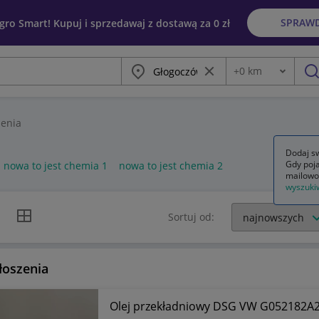
SPRAW
egro Smart! Kupuj i sprzedawaj z dostawą za 0 zł
Miasto
Wyczyść frazę
+
0
km
Odległość
szu
enia
Dodaj sw
Gdy poja
nowa to jest chemia 1
nowa to jest chemia 2
mailowo
wyszuki
k listy
Widok siatki
Sortuj od:
łoszenia
Olej przekładniowy DSG VW G052182A