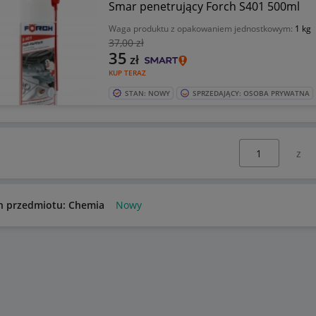
Smar penetrujący Forch S401 500ml
Waga produktu z opakowaniem jednostkowym:
1 kg
37
,00 zł
35
zł
KUP TERAZ
STAN: NOWY
SPRZEDAJĄCY: OSOBA PRYWATNA
Wybierz stronę:
n przedmiotu: Chemia
Nowy