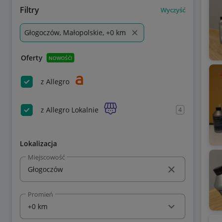
Filtry
Wyczyść
Głogoczów, Małopolskie, +0 km
Oferty
NOWOŚĆ!
z Allegro
z Allegro Lokalnie
4
Lokalizacja
Miejscowość
Promień