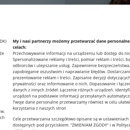
SDK)
My i nasi partnerzy możemy przetwarzać dane personaln
celach:
że
Przechowywanie informacji na urządzeniu lub dostęp do ni
Spersonalizowane reklamy i treści, pomiar reklam i treści, b
odbiorców i ulepszanie usług
.
Zapewnienie bezpieczeństwa,
zapobieganie oszustwom i naprawianie błędów
.
Dostarczani
prezentowanie reklam i treści
.
Zapisanie decyzji dotyczącyc
prywatności oraz informowanie o nich
.
Dopasowanie i łącze
danych z innych źródeł
.
Łączenie różnych urządzeń
.
Identyf
urządzeń na podstawie informacji przesyłanych automatycz
rawne
Pobierz aplikację
Twoje dane personalne przetwarzamy również w celu ułatw
korzystania z naszych stron
zw.
ach
Cele przetwarzania szczegółowo opisane są w ustawieniach
 "cookies"
dostępnych pod przyciskiem: “ZMIENIAM ZGODY” i w Polityc