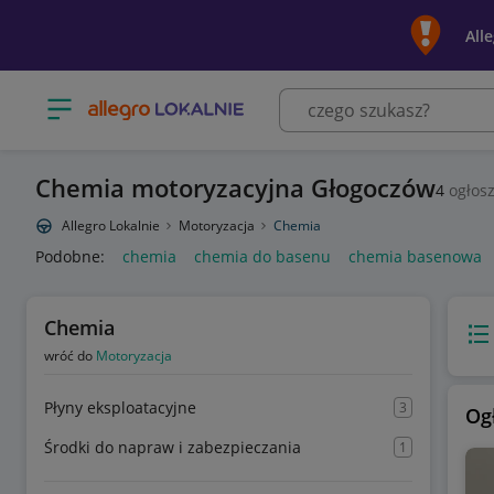
All
Otwórz menu z kategoriami
Chemia motoryzacyjna Głogoczów
4
ogłosz
Allegro Lokalnie
Motoryzacja
Chemia
Podobne:
chemia
chemia do basenu
chemia basenowa
Chemia
Wido
wróć do
Motoryzacja
Płyny eksploatacyjne
3
Og
Środki do napraw i zabezpieczania
1