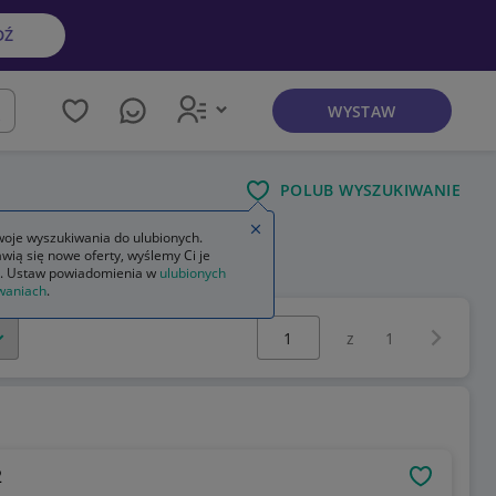
DŹ
WYSTAW
kaj
POLUB WYSZUKIWANIE
Zamknij wskazówkę
oje wyszukiwania do ulubionych.
wią się nowe oferty, wyślemy Ci je
. Ustaw powiadomienia w
ulubionych
waniach
.
Wybierz stronę:
Następna 
z
1
2
OBSERWU