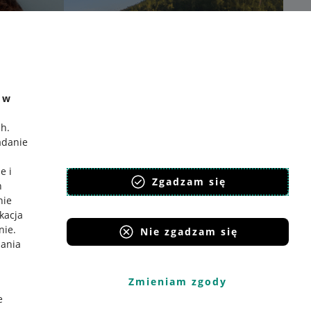
e w
ch
.
adanie
e i
Zgadzam się
h
nie
ikacja
nie
.
Nie zgadzam się
iania
Zmieniam zgody
e