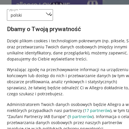
język
Dbamy o Twoją prywatność
Dzięki plikom cookies i technologiom pokrewnym
(np. piksele, 
oraz przetwarzaniu Twoich danych osobowych
(między innymi
unikalne identyfikatory, dane przeglądarki)
, możemy zapewnić, 
dopasujemy do Ciebie wyświetlane treści.
Wyrażając zgodę na przechowywanie informacji na urządzeniu
końcowym lub dostęp do nich i przetwarzanie danych (w tym w
obszarze profilowania, analiz rynkowych i statystycznych)
sprawiasz, że łatwiej będzie odnaleźć Ci w Allegro dokładnie to,
czego szukasz i potrzebujesz.
Przydatne informacje
Informacje p
Administratorem Twoich danych osobowych będzie Allegro a w
niektórych przypadkach nasi partnerzy (
17
partnerów
), w tym t
Jak to działa
Regulamin
“Zaufani Partnerzy IAB Europe” (
9
partnerów
). Informacja o cel
Napisz do nas
Polityka plików
przetwarzania danych osobowych przez naszych partnerów
znajduje się w ich politykach ochrony prywatności.