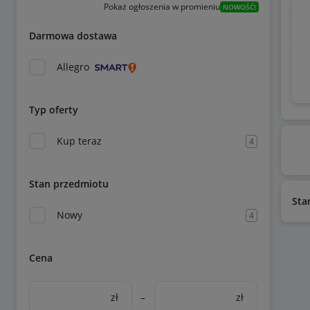
Pokaż ogłoszenia w promieniu
NOWOŚĆ!
Darmowa dostawa
Allegro
Typ oferty
Kup teraz
4
Stan przedmiotu
Sta
Nowy
4
Cena
zł
–
zł