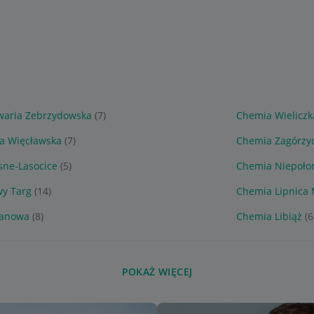
waria Zebrzydowska
(7)
Chemia Wieliczk
a Więcławska
(7)
Chemia Zagórzy
sne-Lasocice
(5)
Chemia Niepoło
y Targ
(14)
Chemia Lipnica 
manowa
(8)
Chemia Libiąż
(6
POKAŻ WIĘCEJ