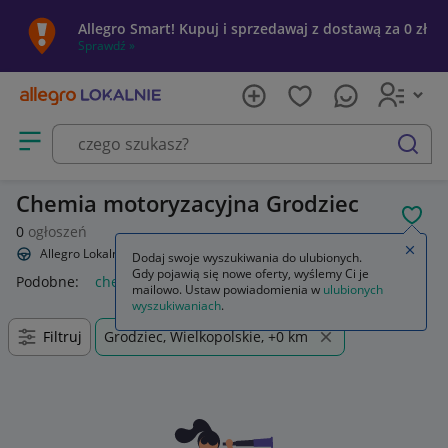
Allegro Smart! Kupuj i sprzedawaj z dostawą za 0 zł
Sprawdź »
Otwórz menu z kategoriami
szukaj
Chemia motoryzacyjna Grodziec
POL
0
ogłoszeń
Zamkn
Allegro Lokalnie
Motoryzacja
Chemia
Dodaj swoje wyszukiwania do ulubionych.
Gdy pojawią się nowe oferty, wyślemy Ci je
Podobne:
chemia
chemia do basenu
chemia basenowa
n
mailowo. Ustaw powiadomienia w
ulubionych
wyszukiwaniach
.
Filtruj
Grodziec, Wielkopolskie, +0 km