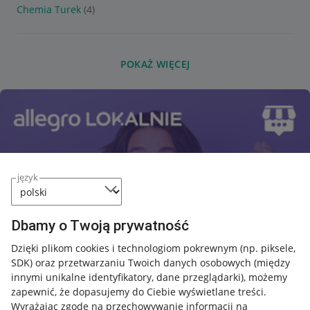
Chemia Turek
(4)
POKAŻ WIĘCEJ
język
Dbamy o Twoją prywatność
Dzięki plikom cookies i technologiom pokrewnym
(np. piksele,
SDK)
oraz przetwarzaniu Twoich danych osobowych
(między
innymi unikalne identyfikatory, dane przeglądarki)
, możemy
zapewnić, że dopasujemy do Ciebie wyświetlane treści.
Wyrażając zgodę na przechowywanie informacji na