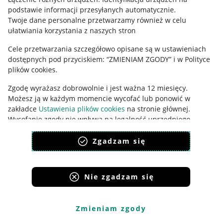
podstawie informacji przesyłanych automatycznie
.
Udostępnianie lokalizacji
Twoje dane personalne przetwarzamy również w celu
ułatwiania korzystania z naszych stron
Informacje dla Aktu o Usługach Cyfrowych
Cele przetwarzania szczegółowo opisane są w ustawieniach
Pobierz aplikację
dostępnych pod przyciskiem: “ZMIENIAM ZGODY” i w Polityce
plików cookies.
Zgodę wyrażasz dobrowolnie i jest ważna 12 miesięcy.
Możesz ją w każdym momencie wycofać lub ponowić w
zakładce
Ustawienia plików cookies
na stronie głównej.
Wycofanie zgody nie wpływa na legalność uprzedniego
przetwarzania.
Zgadzam się
polityka plików cookies
polityka ochrony prywatności
Nie zgadzam się
Korzystanie z serwisu oznacza akceptację
regulaminu
.
Zmieniam zgody