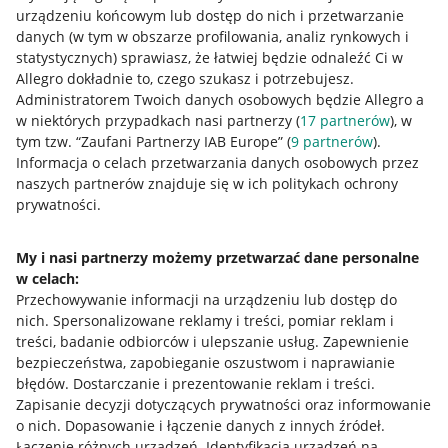
urządzeniu końcowym lub dostęp do nich i przetwarzanie
danych (w tym w obszarze profilowania, analiz rynkowych i
statystycznych) sprawiasz, że łatwiej będzie odnaleźć Ci w
Nawigacja
Allegro dokładnie to, czego szukasz i potrzebujesz.
Przydatne informacje
Administratorem Twoich danych osobowych będzie Allegro a
w niektórych przypadkach nasi partnerzy (
17
partnerów
), w
Jak to działa
tym tzw. “Zaufani Partnerzy IAB Europe” (
9
partnerów
).
Informacja o celach przetwarzania danych osobowych przez
Napisz do nas
naszych partnerów znajduje się w ich politykach ochrony
prywatności.
Allegro Gadane dla sprzedających
Allegro Gadane dla kupujących
My i nasi partnerzy możemy przetwarzać dane personalne
w celach:
Mapa miejscowości
Przechowywanie informacji na urządzeniu lub dostęp do
nich
.
Spersonalizowane reklamy i treści, pomiar reklam i
Informacje prawne
treści, badanie odbiorców i ulepszanie usług
.
Zapewnienie
bezpieczeństwa, zapobieganie oszustwom i naprawianie
Regulamin
błędów
.
Dostarczanie i prezentowanie reklam i treści
.
Zapisanie decyzji dotyczących prywatności oraz informowanie
Polityka plików "cookies"
o nich
.
Dopasowanie i łączenie danych z innych źródeł
.
Ustawienia plików "cookies"
Łączenie różnych urządzeń
.
Identyfikacja urządzeń na