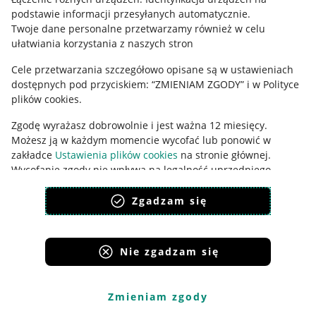
podstawie informacji przesyłanych automatycznie
.
Udostępnianie lokalizacji
Twoje dane personalne przetwarzamy również w celu
ułatwiania korzystania z naszych stron
Informacje dla Aktu o Usługach Cyfrowych
Cele przetwarzania szczegółowo opisane są w ustawieniach
Pobierz aplikację
dostępnych pod przyciskiem: “ZMIENIAM ZGODY” i w Polityce
plików cookies.
Zgodę wyrażasz dobrowolnie i jest ważna 12 miesięcy.
Możesz ją w każdym momencie wycofać lub ponowić w
zakładce
Ustawienia plików cookies
na stronie głównej.
Wycofanie zgody nie wpływa na legalność uprzedniego
przetwarzania.
Zgadzam się
polityka plików cookies
polityka ochrony prywatności
Nie zgadzam się
Korzystanie z serwisu oznacza akceptację
regulaminu
.
Zmieniam zgody