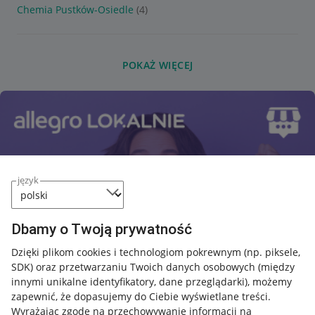
Chemia Pustków-Osiedle
(4)
POKAŻ WIĘCEJ
język
Dbamy o Twoją prywatność
Dzięki plikom cookies i technologiom pokrewnym
(np. piksele,
SDK)
oraz przetwarzaniu Twoich danych osobowych
(między
innymi unikalne identyfikatory, dane przeglądarki)
, możemy
zapewnić, że dopasujemy do Ciebie wyświetlane treści.
Wyrażając zgodę na przechowywanie informacji na