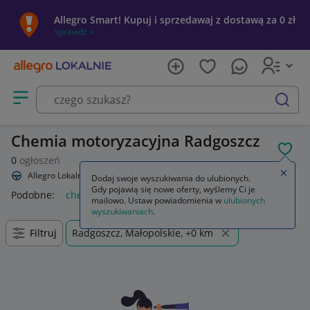
Allegro Smart! Kupuj i sprzedawaj z dostawą za 0 zł
Sprawdź »
Otwórz menu z kategoriami
szukaj
Chemia motoryzacyjna Radgoszcz
POL
0
ogłoszeń
Zamkn
Allegro Lokalnie
Motoryzacja
Chemia
Dodaj swoje wyszukiwania do ulubionych.
Gdy pojawią się nowe oferty, wyślemy Ci je
Podobne:
chemia
chemia do basenu
chemia basenowa
n
mailowo. Ustaw powiadomienia w
ulubionych
wyszukiwaniach
.
Filtruj
Radgoszcz, Małopolskie, +0 km