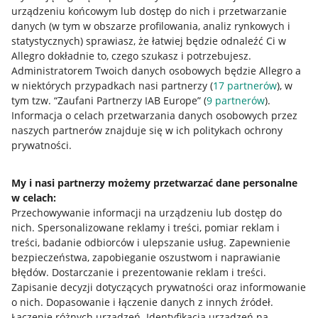
urządzeniu końcowym lub dostęp do nich i przetwarzanie
danych (w tym w obszarze profilowania, analiz rynkowych i
statystycznych) sprawiasz, że łatwiej będzie odnaleźć Ci w
Allegro dokładnie to, czego szukasz i potrzebujesz.
Przydatne informacje
Administratorem Twoich danych osobowych będzie Allegro a
w niektórych przypadkach nasi partnerzy (
17
partnerów
), w
Jak to działa
tym tzw. “Zaufani Partnerzy IAB Europe” (
9
partnerów
).
Informacja o celach przetwarzania danych osobowych przez
Napisz do nas
naszych partnerów znajduje się w ich politykach ochrony
prywatności.
Allegro Gadane dla sprzedających
Allegro Gadane dla kupujących
My i nasi partnerzy możemy przetwarzać dane personalne
w celach:
Mapa miejscowości
Przechowywanie informacji na urządzeniu lub dostęp do
nich
.
Spersonalizowane reklamy i treści, pomiar reklam i
Informacje prawne
treści, badanie odbiorców i ulepszanie usług
.
Zapewnienie
bezpieczeństwa, zapobieganie oszustwom i naprawianie
Regulamin
błędów
.
Dostarczanie i prezentowanie reklam i treści
.
Zapisanie decyzji dotyczących prywatności oraz informowanie
Polityka plików "cookies"
o nich
.
Dopasowanie i łączenie danych z innych źródeł
.
Ustawienia plików "cookies"
Łączenie różnych urządzeń
.
Identyfikacja urządzeń na