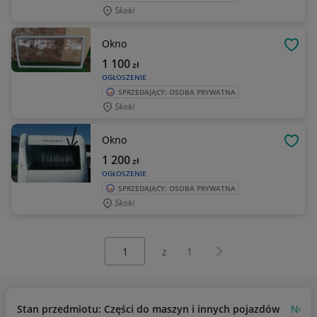
Skoki
Okno
OBSE
1 100
zł
OGŁOSZENIE
SPRZEDAJĄCY: OSOBA PRYWATNA
Skoki
Okno
OBSE
1 200
zł
OGŁOSZENIE
SPRZEDAJĄCY: OSOBA PRYWATNA
Skoki
Wybierz stronę:
Następna strona
z
1
Stan przedmiotu: Części do maszyn i innych pojazdów
Nowy