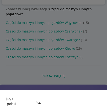
Zobacz w innej lokalizacji
"Części do maszyn i innych
pojazdów"
Części do maszyn i innych pojazdów Wągrowiec
(15)
Części do maszyn i innych pojazdów Czerwonak
(7)
Części do maszyn i innych pojazdów Swarzędz
(13)
Części do maszyn i innych pojazdów Kłecko
(29)
Części do maszyn i innych pojazdów Kostrzyn
(6)
POKAŻ WIĘCEJ
język