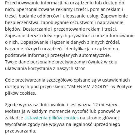
Przechowywanie informacji na urządzeniu lub dostęp do
Allegro Gadane dla kupujących
nich
.
Spersonalizowane reklamy i treści, pomiar reklam i
treści, badanie odbiorców i ulepszanie usług
.
Zapewnienie
Mapa miejscowości
bezpieczeństwa, zapobieganie oszustwom i naprawianie
błędów
.
Dostarczanie i prezentowanie reklam i treści
.
Informacje prawne
Zapisanie decyzji dotyczących prywatności oraz informowanie
o nich
.
Dopasowanie i łączenie danych z innych źródeł
.
Regulamin
Łączenie różnych urządzeń
.
Identyfikacja urządzeń na
podstawie informacji przesyłanych automatycznie
.
Polityka plików "cookies"
Twoje dane personalne przetwarzamy również w celu
ułatwiania korzystania z naszych stron
Ustawienia plików "cookies"
Cele przetwarzania szczegółowo opisane są w ustawieniach
Udostępnianie lokalizacji
dostępnych pod przyciskiem: “ZMIENIAM ZGODY” i w Polityce
Informacje dla Aktu o Usługach Cyfrowych
plików cookies.
Zgodę wyrażasz dobrowolnie i jest ważna 12 miesięcy.
Pobierz aplikację
Możesz ją w każdym momencie wycofać lub ponowić w
zakładce
Ustawienia plików cookies
na stronie głównej.
Wycofanie zgody nie wpływa na legalność uprzedniego
przetwarzania.