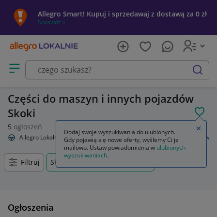
Allegro Smart! Kupuj i sprzedawaj z dostawą za 0 zł
Sprawdź »
Otwórz menu z kategoriami
szukaj
Części do maszyn i innych pojazdów
Skoki
POL
5
ogłoszeń
Zamkn
Dodaj swoje wyszukiwania do ulubionych.
Allegro Lokalnie
Motoryzacja
Części do maszyn i innych pojazdów
Gdy pojawią się nowe oferty, wyślemy Ci je
mailowo. Ustaw powiadomienia w
ulubionych
wyszukiwaniach
.
Filtruj
Skoki, Wielkopolskie, +0 km
Ogłoszenia