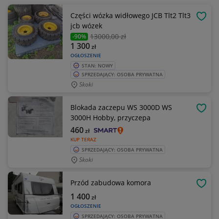
Części wózka widłowego JCB Tlt2 Tlt3
OBSE
jcb wózek
13000
,00 zł
-90%
1 300
zł
OGŁOSZENIE
STAN: NOWY
SPRZEDAJĄCY: OSOBA PRYWATNA
Skoki
Blokada zaczepu WS 3000D WS
OBSE
3000H Hobby, przyczepa
460
zł
KUP TERAZ
SPRZEDAJĄCY: OSOBA PRYWATNA
Skoki
Przód zabudowa komora
OBSE
1 400
zł
OGŁOSZENIE
SPRZEDAJĄCY: OSOBA PRYWATNA