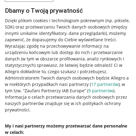
Dbamy o Twoją prywatność
Dzięki plikom cookies i technologiom pokrewnym
(np. piksele,
SDK)
oraz przetwarzaniu Twoich danych osobowych
(między
innymi unikalne identyfikatory, dane przeglądarki)
, możemy
zapewnić, że dopasujemy do Ciebie wyświetlane treści.
Wyrażając zgodę na przechowywanie informacji na
urządzeniu końcowym lub dostęp do nich i przetwarzanie
danych (w tym w obszarze profilowania, analiz rynkowych i
statystycznych) sprawiasz, że łatwiej będzie odnaleźć Ci w
Allegro dokładnie to, czego szukasz i potrzebujesz.
Administratorem Twoich danych osobowych będzie Allegro a
w niektórych przypadkach nasi partnerzy (
17
partnerów
), w
tym tzw. “Zaufani Partnerzy IAB Europe” (
9
partnerów
).
Przydatne informacje
Informacja o celach przetwarzania danych osobowych przez
naszych partnerów znajduje się w ich politykach ochrony
prywatności.
Jak to działa
Napisz do nas
My i nasi partnerzy możemy przetwarzać dane personalne
w celach:
Allegro Gadane dla sprzedających