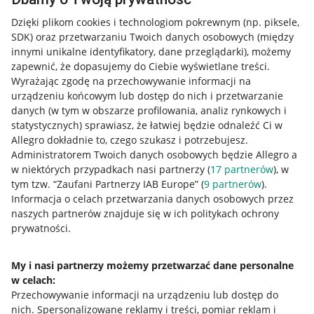
Dzięki plikom cookies i technologiom pokrewnym
(np. piksele,
SDK)
oraz przetwarzaniu Twoich danych osobowych
(między
innymi unikalne identyfikatory, dane przeglądarki)
, możemy
zapewnić, że dopasujemy do Ciebie wyświetlane treści.
Wyrażając zgodę na przechowywanie informacji na
urządzeniu końcowym lub dostęp do nich i przetwarzanie
danych (w tym w obszarze profilowania, analiz rynkowych i
statystycznych) sprawiasz, że łatwiej będzie odnaleźć Ci w
Allegro dokładnie to, czego szukasz i potrzebujesz.
Administratorem Twoich danych osobowych będzie Allegro a
w niektórych przypadkach nasi partnerzy (
17
partnerów
), w
tym tzw. “Zaufani Partnerzy IAB Europe” (
9
partnerów
).
Przydatne informacje
Informacja o celach przetwarzania danych osobowych przez
naszych partnerów znajduje się w ich politykach ochrony
prywatności.
Jak to działa
Napisz do nas
My i nasi partnerzy możemy przetwarzać dane personalne
w celach:
Allegro Gadane dla sprzedających
Przechowywanie informacji na urządzeniu lub dostęp do
Allegro Gadane dla kupujących
nich
.
Spersonalizowane reklamy i treści, pomiar reklam i