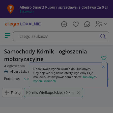
Allegro Smart! Kupuj i sprzedawaj z dostawą za 0 zł
Sprawdź »
Otwórz menu z kategoriami
szukaj
Samochody Kórnik - ogłoszenia
motoryzacyjne
POL
4
ogłoszenia
Zamkn
Dodaj swoje wyszukiwania do ulubionych.
Allegro Lokalnie
Motoryzacja
Samochody
Gdy pojawią się nowe oferty, wyślemy Ci je
mailowo. Ustaw powiadomienia w
ulubionych
Podobne:
samochody
samochody osobowe używane
lego 
wyszukiwaniach
.
Filtruj
Kórnik, Wielkopolskie, +0 km