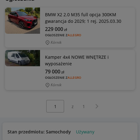
BMW X2 2.0 M35 full opcja 300KM
gwarancja do 2029; 1 rej. 2025.03.30
229 000
zł
OGŁOSZENIE Z
ALLEGRO
Kórnik
Kamper 4x4 NOWE WNĘTRZE i
wyposażenie
79 000
zł
OGŁOSZENIE Z
ALLEGRO
Kórnik
Wybierz stronę:
Następna strona
z
1
Stan przedmiotu: Samochody
Używany