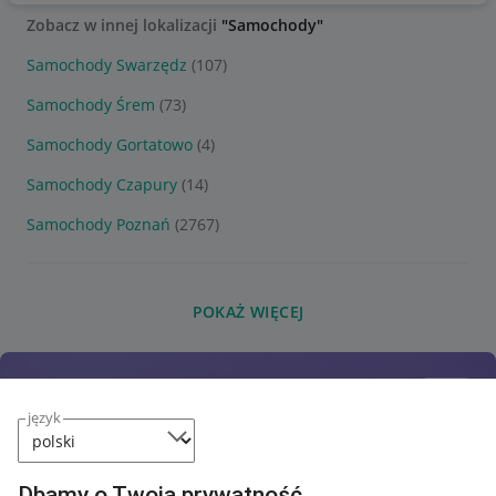
Zobacz w innej lokalizacji
"Samochody"
Samochody Swarzędz
(107)
Samochody Śrem
(73)
Samochody Gortatowo
(4)
Samochody Czapury
(14)
Samochody Poznań
(2767)
POKAŻ WIĘCEJ
język
Dbamy o Twoją prywatność