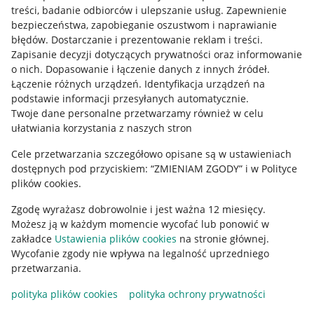
treści, badanie odbiorców i ulepszanie usług
.
Zapewnienie
Mapa miejscowości
bezpieczeństwa, zapobieganie oszustwom i naprawianie
błędów
.
Dostarczanie i prezentowanie reklam i treści
.
Informacje prawne
Zapisanie decyzji dotyczących prywatności oraz informowanie
o nich
.
Dopasowanie i łączenie danych z innych źródeł
.
Regulamin
Łączenie różnych urządzeń
.
Identyfikacja urządzeń na
podstawie informacji przesyłanych automatycznie
.
Polityka plików "cookies"
Twoje dane personalne przetwarzamy również w celu
ułatwiania korzystania z naszych stron
Ustawienia plików "cookies"
Cele przetwarzania szczegółowo opisane są w ustawieniach
Udostępnianie lokalizacji
dostępnych pod przyciskiem: “ZMIENIAM ZGODY” i w Polityce
Informacje dla Aktu o Usługach Cyfrowych
plików cookies.
Zgodę wyrażasz dobrowolnie i jest ważna 12 miesięcy.
Pobierz aplikację
Możesz ją w każdym momencie wycofać lub ponowić w
zakładce
Ustawienia plików cookies
na stronie głównej.
Wycofanie zgody nie wpływa na legalność uprzedniego
przetwarzania.
polityka plików cookies
polityka ochrony prywatności