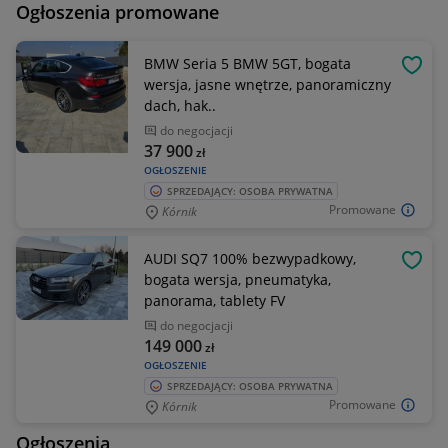
Ogłoszenia promowane
BMW Seria 5 BMW 5GT, bogata
OBSE
wersja, jasne wnętrze, panoramiczny
dach, hak..
do negocjacji
37 900
zł
OGŁOSZENIE
SPRZEDAJĄCY: OSOBA PRYWATNA
Promowane
Kórnik
AUDI SQ7 100% bezwypadkowy,
OBSE
bogata wersja, pneumatyka,
panorama, tablety FV
do negocjacji
149 000
zł
OGŁOSZENIE
SPRZEDAJĄCY: OSOBA PRYWATNA
Promowane
Kórnik
Ogłoszenia