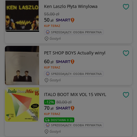
Ken Laszlo Płyta Winylowa
OBSE
55
,00 zł
50
zł
KUP TERAZ
SPRZEDAJĄCY: OSOBA PRYWATNA
Gostyń
PET SHOP BOYS Actually winyl
OBSE
60
zł
KUP TERAZ
SPRZEDAJĄCY: OSOBA PRYWATNA
Gostyń
ITALO BOOT MIX VOL 15 VINYL
OBSE
80
,00 zł
-12%
70
zł
KUP TERAZ
DOSTAWA 0 ZŁ
SPRZEDAJĄCY: OSOBA PRYWATNA
Gostyń