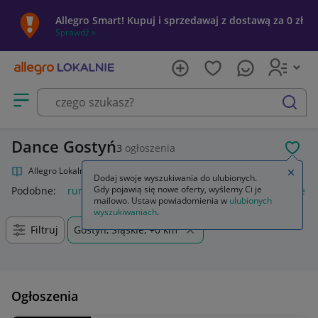
Allegro Smart! Kupuj i sprzedawaj z dostawą za 0 zł
Sprawdź »
Otwórz menu z kategoriami
szukaj
Dance Gostyń
3
ogłoszenia
POL
Allegro Lokalnie
Kultura i rozrywka
Muzyka
Dance
Zamkn
Dodaj swoje wyszukiwania do ulubionych.
Gdy pojawią się nowe oferty, wyślemy Ci je
Podobne:
rura pole dance
avon passion dance
strój pole d
mailowo. Ustaw powiadomienia w
ulubionych
wyszukiwaniach
.
Filtruj
Gostyń, Śląskie, +0 km
Ogłoszenia