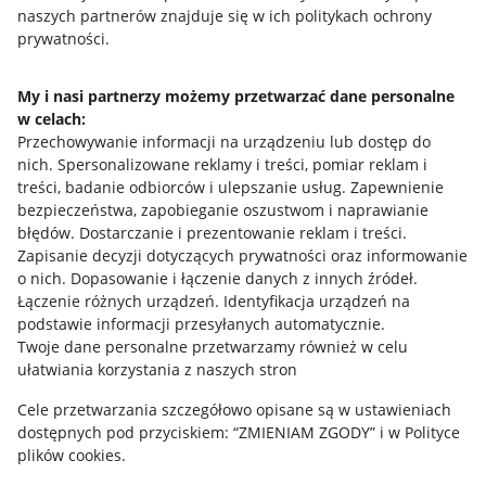
naszych partnerów znajduje się w ich politykach ochrony
prywatności.
Jak to działa
Napisz do nas
My i nasi partnerzy możemy przetwarzać dane personalne
w celach:
Allegro Gadane dla sprzedających
Przechowywanie informacji na urządzeniu lub dostęp do
Allegro Gadane dla kupujących
nich
.
Spersonalizowane reklamy i treści, pomiar reklam i
treści, badanie odbiorców i ulepszanie usług
.
Zapewnienie
Mapa miejscowości
bezpieczeństwa, zapobieganie oszustwom i naprawianie
błędów
.
Dostarczanie i prezentowanie reklam i treści
.
Informacje prawne
Zapisanie decyzji dotyczących prywatności oraz informowanie
o nich
.
Dopasowanie i łączenie danych z innych źródeł
.
Regulamin
Łączenie różnych urządzeń
.
Identyfikacja urządzeń na
podstawie informacji przesyłanych automatycznie
.
Polityka plików "cookies"
Twoje dane personalne przetwarzamy również w celu
ułatwiania korzystania z naszych stron
Ustawienia plików "cookies"
Cele przetwarzania szczegółowo opisane są w ustawieniach
Udostępnianie lokalizacji
dostępnych pod przyciskiem: “ZMIENIAM ZGODY” i w Polityce
Informacje dla Aktu o Usługach Cyfrowych
plików cookies.