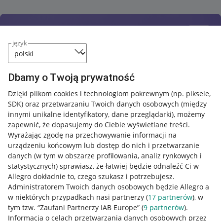
język
Dbamy o Twoją prywatność
Dzięki plikom cookies i technologiom pokrewnym
(np. piksele,
SDK)
oraz przetwarzaniu Twoich danych osobowych
(między
innymi unikalne identyfikatory, dane przeglądarki)
, możemy
zapewnić, że dopasujemy do Ciebie wyświetlane treści.
Wyrażając zgodę na przechowywanie informacji na
urządzeniu końcowym lub dostęp do nich i przetwarzanie
danych (w tym w obszarze profilowania, analiz rynkowych i
statystycznych) sprawiasz, że łatwiej będzie odnaleźć Ci w
Allegro dokładnie to, czego szukasz i potrzebujesz.
Administratorem Twoich danych osobowych będzie Allegro a
w niektórych przypadkach nasi partnerzy (
17
partnerów
), w
tym tzw. “Zaufani Partnerzy IAB Europe” (
9
partnerów
).
Przydatne informacje
Informacja o celach przetwarzania danych osobowych przez