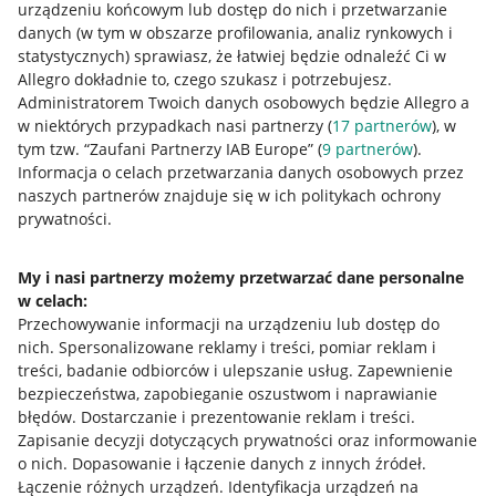
urządzeniu końcowym lub dostęp do nich i przetwarzanie
danych (w tym w obszarze profilowania, analiz rynkowych i
statystycznych) sprawiasz, że łatwiej będzie odnaleźć Ci w
Allegro dokładnie to, czego szukasz i potrzebujesz.
Przydatne informacje
Administratorem Twoich danych osobowych będzie Allegro a
w niektórych przypadkach nasi partnerzy (
17
partnerów
), w
Jak to działa
tym tzw. “Zaufani Partnerzy IAB Europe” (
9
partnerów
).
Informacja o celach przetwarzania danych osobowych przez
Napisz do nas
naszych partnerów znajduje się w ich politykach ochrony
prywatności.
Allegro Gadane dla sprzedających
Allegro Gadane dla kupujących
My i nasi partnerzy możemy przetwarzać dane personalne
Mapa miejscowości
w celach:
Przechowywanie informacji na urządzeniu lub dostęp do
nich
.
Spersonalizowane reklamy i treści, pomiar reklam i
Informacje prawne
treści, badanie odbiorców i ulepszanie usług
.
Zapewnienie
bezpieczeństwa, zapobieganie oszustwom i naprawianie
Regulamin
błędów
.
Dostarczanie i prezentowanie reklam i treści
.
Polityka plików "cookies"
Zapisanie decyzji dotyczących prywatności oraz informowanie
o nich
.
Dopasowanie i łączenie danych z innych źródeł
.
Ustawienia plików "cookies"
Łączenie różnych urządzeń
.
Identyfikacja urządzeń na