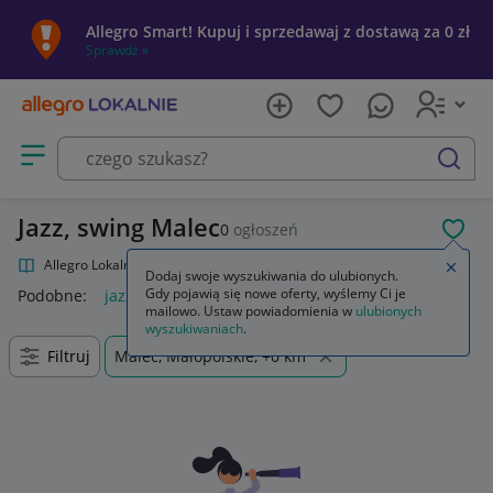
Allegro Smart! Kupuj i sprzedawaj z dostawą za 0 zł
Sprawdź »
Otwórz menu z kategoriami
szukaj
Jazz, swing Malec
0
ogłoszeń
POL
Allegro Lokalnie
Kultura i rozrywka
Muzyka
Jazz, swing
Zamkn
Dodaj swoje wyszukiwania do ulubionych.
Gdy pojawią się nowe oferty, wyślemy Ci je
Podobne:
jazz swing
mailowo. Ustaw powiadomienia w
ulubionych
wyszukiwaniach
.
Filtruj
Malec, Małopolskie, +0 km