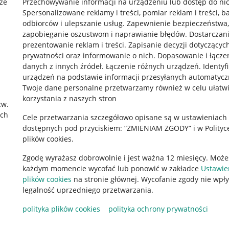
że
Przechowywanie informacji na urządzeniu lub dostęp do ni
Spersonalizowane reklamy i treści, pomiar reklam i treści, b
odbiorców i ulepszanie usług
.
Zapewnienie bezpieczeństwa,
zapobieganie oszustwom i naprawianie błędów
.
Dostarczani
prezentowanie reklam i treści
.
Zapisanie decyzji dotyczącyc
prywatności oraz informowanie o nich
.
Dopasowanie i łącze
danych z innych źródeł
.
Łączenie różnych urządzeń
.
Identyf
urządzeń na podstawie informacji przesyłanych automatycz
rawne
Pobierz aplikację
Twoje dane personalne przetwarzamy również w celu ułatw
korzystania z naszych stron
zw.
ach
Cele przetwarzania szczegółowo opisane są w ustawieniach
 "cookies"
dostępnych pod przyciskiem: “ZMIENIAM ZGODY” i w Polityc
plików cookies.
ów "cookies"
Zgodę wyrażasz dobrowolnie i jest ważna 12 miesięcy. Może
okalizacji
każdym momencie wycofać lub ponowić w zakładce
Ustawie
 Aktu o Usługach Cyfrowych
plików cookies
na stronie głównej. Wycofanie zgody nie wpł
legalność uprzedniego przetwarzania.
polityka plików cookies
polityka ochrony prywatności