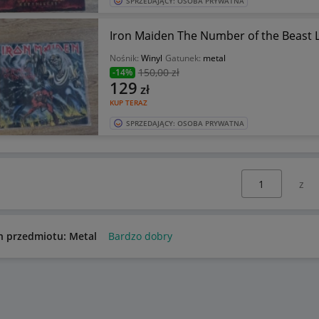
SPRZEDAJĄCY: OSOBA PRYWATNA
Ir
Nośnik:
Winyl
Gatunek:
metal
150
,00 zł
-14%
129
zł
KUP TERAZ
SPRZEDAJĄCY: OSOBA PRYWATNA
Wybierz stronę:
n przedmiotu: Metal
Bardzo dobry