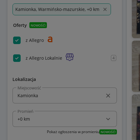
Kamionka, Warmińsko-mazurskie, +0 km
Oferty
NOWOŚĆ!
z Allegro
z Allegro Lokalnie
4
Lokalizacja
Miejscowość
Promień
Pokaż ogłoszenia w promieniu
NOWOŚĆ!