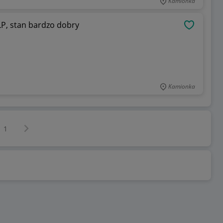
Kamionka
on Maiden The Number of the Beast LP, stan bardzo dobry
OBSERWU
Kamionka
Następna strona
z
1