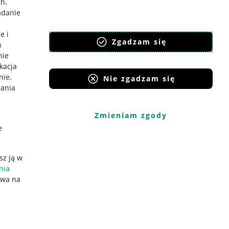
ch
.
adanie
e i
Zgadzam się
h
nie
ikacja
nie
.
Nie zgadzam się
iania
Zmieniam zgody
e
sz ją w
nia
ywa na