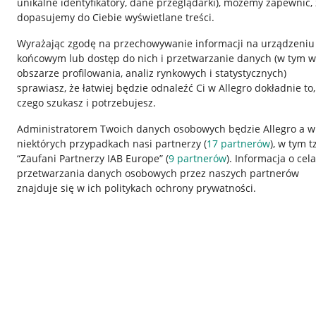
unikalne identyfikatory, dane przeglądarki)
, możemy zapewnić, 
dopasujemy do Ciebie wyświetlane treści.
Wyrażając zgodę na przechowywanie informacji na urządzeniu
końcowym lub dostęp do nich i przetwarzanie danych (w tym w
obszarze profilowania, analiz rynkowych i statystycznych)
sprawiasz, że łatwiej będzie odnaleźć Ci w Allegro dokładnie to,
czego szukasz i potrzebujesz.
Przydatne informacje
Informacje p
Administratorem Twoich danych osobowych będzie Allegro a w
niektórych przypadkach nasi partnerzy (
17
partnerów
), w tym t
Jak to działa
Regulamin
“Zaufani Partnerzy IAB Europe” (
9
partnerów
). Informacja o cel
Napisz do nas
Polityka plików
przetwarzania danych osobowych przez naszych partnerów
znajduje się w ich politykach ochrony prywatności.
Allegro Gadane dla sprzedających
Ustawienia plik
Allegro Gadane dla kupujących
Udostępnianie l
Mapa miejscowości
Informacje dla
Korzystanie z serwisu oznacza akceptację
regulaminu
.