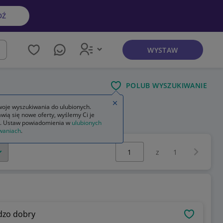
DŹ
WYSTAW
kaj
POLUB WYSZUKIWANIE
Zamknij wskazówkę
oje wyszukiwania do ulubionych.
wią się nowe oferty, wyślemy Ci je
. Ustaw powiadomienia w
ulubionych
waniach
.
Wybierz stronę:
Następna 
z
1
LP, stan bardzo dobry
OBSERWU