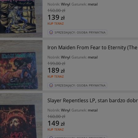
Nośnik:
Winyl
Gatunek:
metal
150
,00 zł
139
zł
KUP TERAZ
SPRZEDAJĄCY: OSOBA PRYWATNA
Nośnik:
Winyl
Gatunek:
metal
199
,00 zł
189
zł
KUP TERAZ
SPRZEDAJĄCY: OSOBA PRYWATNA
Slayer Repentless LP, stan bardzo dob
Nośnik:
Winyl
Gatunek:
metal
160
,00 zł
149
zł
KUP TERAZ