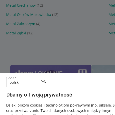
Metal Ciechanów
(12)
Met
Metal Ostrów Mazowiecka
(12)
Met
Metal Zakroczym
(4)
Met
Metal Ząbki
(12)
Met
język
Dbamy o Twoją prywatność
Dzięki plikom cookies i technologiom pokrewnym
(np. piksele, 
oraz przetwarzaniu Twoich danych osobowych
(między innymi