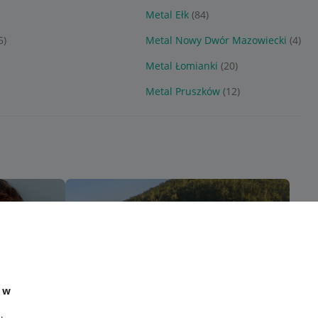
Metal Ełk
(84)
5)
Metal Nowy Dwór Mazowiecki
(4)
Metal Łomianki
(20)
Metal Pruszków
(12)
e w