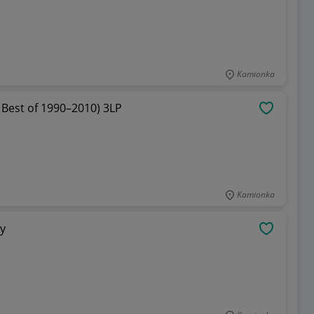
Kamionka
Iron Maiden From Fear to Eternity (The Best of 1990–2010) 3LP
OBSERWU
Kamionka
ry
OBSERWU