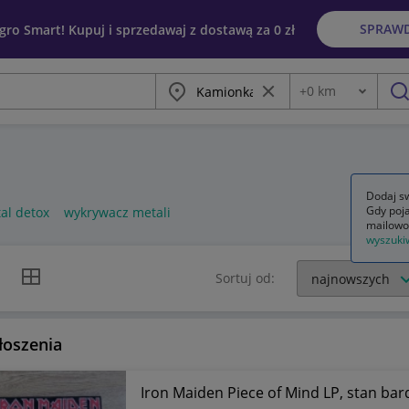
SPRAW
egro Smart! Kupuj i sprzedawaj z dostawą za 0 zł
Miasto
Wyczyść frazę
+
0
km
Odległość
szu
Dodaj sw
Gdy poja
tal detox
wykrywacz metali
mailowo
wyszuki
k listy
Widok siatki
Sortuj od:
łoszenia
Iron Maiden Piece of Mind 