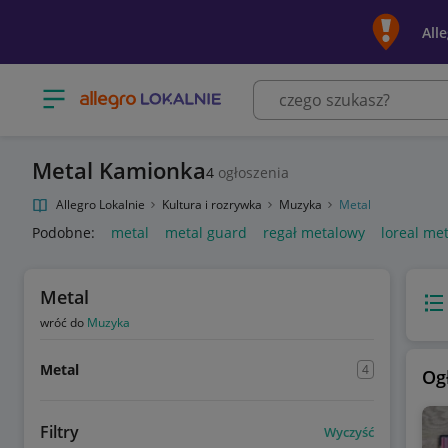
All
Otwórz menu z kategoriami
Metal Kamionka
4
ogłoszenia
Allegro Lokalnie
Kultura i rozrywka
Muzyka
Metal
Podobne:
metal
metal guard
regał metalowy
loreal me
Metal
Wido
wróć do
Muzyka
Metal
4
Og
Filtry
Wyczyść