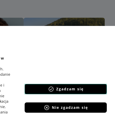
e w
ch
.
adanie
e i
Zgadzam się
h
nie
ikacja
nie
.
Nie zgadzam się
iania