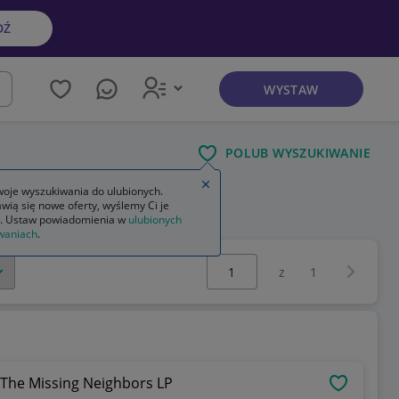
DŹ
WYSTAW
kaj
POLUB WYSZUKIWANIE
Zamknij wskazówkę
oje wyszukiwania do ulubionych.
wią się nowe oferty, wyślemy Ci je
. Ustaw powiadomienia w
ulubionych
waniach
.
Wybierz stronę:
Następna 
z
1
f The Missing Neighbors LP
OBSERWU