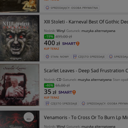
SPRZEDAJĄCY: OSOBA PRYWATNA
XIII Stoleti - Karneval Best Of Gothic D
Nośnik:
Winyl
Gatunek:
muzyka alternatywna
499
,00 zł
-19%
400
zł
KUP TERAZ
STAN: NOWY
CZĘSTO SPRZEDAJE
SPRZEDAJ
Scarlet Leaves - Deep Sad Frustration 
Nośnik:
CD
Gatunek:
muzyka alternatywna
Stan opa
65
,00 zł
-46%
35
zł
KUP TERAZ
CZĘSTO SPRZEDAJE
SPRZEDAJĄCY: OSOBA PRYW
Venamoris - To Cross Or To Burn Lp M
Nośnik:
Winyl
Gatunek:
muzyka alternatywna