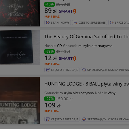
99
,00 zł
-10%
89
zł
KUP TERAZ
STAN: NOWY
CZĘSTO SPRZEDAJE
SPRZEDAJ
The Beauty Of Gemina-Sacrificed To T
Nośnik:
CD
Gatunek:
muzyka alternatywna
45
,00 zł
-73%
12
zł
KUP TERAZ
CZĘSTO SPRZEDAJE
SPRZEDAJĄCY: OSOBA PRYW
HUNTING LODGE - 8 BALL płyta winylo
Gatunek:
muzyka alternatywna
Nośnik:
Winyl
150
,00 zł
-27%
109
zł
KUP TERAZ
CZĘSTO SPRZEDAJE
SPRZEDAJĄCY: OSOBA PRYW