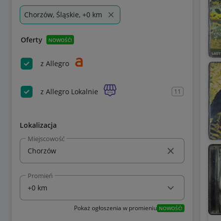
Chorzów, Śląskie, +0 km
Oferty
NOWOŚĆ!
z Allegro
z Allegro Lokalnie
11
Lokalizacja
Miejscowość
Promień
Pokaż ogłoszenia w promieniu
NOWOŚĆ!