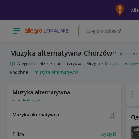
All
Otwórz menu z kategoriami
Muzyka alternatywna Chorzów
11
ogłoszeń
Allegro Lokalnie
Kultura i rozrywka
Muzyka
Muzyka alternatyw
Podobne:
muzyka alternatywna
Muzyka alternatywna
Wido
wróć do
Muzyka
Muzyka alternatywna
11
Og
Filtry
Wyczyść