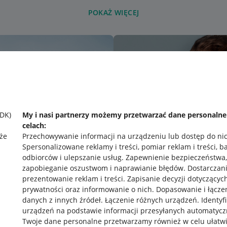
POKAŻ WIĘCEJ
SDK)
My i nasi partnerzy możemy przetwarzać dane personaln
celach:
że
Przechowywanie informacji na urządzeniu lub dostęp do ni
Spersonalizowane reklamy i treści, pomiar reklam i treści, b
odbiorców i ulepszanie usług
.
Zapewnienie bezpieczeństwa,
zapobieganie oszustwom i naprawianie błędów
.
Dostarczani
prezentowanie reklam i treści
.
Zapisanie decyzji dotyczącyc
prywatności oraz informowanie o nich
.
Dopasowanie i łącze
danych z innych źródeł
.
Łączenie różnych urządzeń
.
Identyf
urządzeń na podstawie informacji przesyłanych automatycz
rawne
Pobierz aplikację
Twoje dane personalne przetwarzamy również w celu ułatw