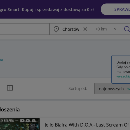
SPRAW
egro Smart! Kupuj i sprzedawaj z dostawą za 0 zł
Miasto
Wyczyść frazę
+
0
km
Odległość
szu
na
Dodaj sw
Gdy poja
mailowo
wyszuki
k listy
Widok siatki
Sortuj od:
łoszenia
Jello Biafra With D.O.A.- Last Scream O