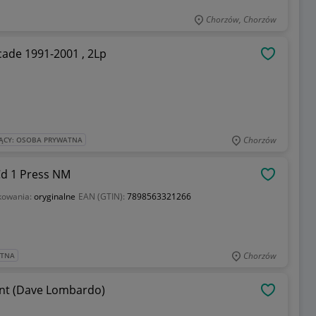
Chorzów, Chorzów
ecade 1991-2001 , 2Lp
OBSERWU
Chorzów
ĄCY: OSOBA PRYWATNA
Cd 1 Press NM
OBSERWU
kowania:
oryginalne
EAN (GTIN):
7898563321266
Chorzów
ATNA
int (Dave Lombardo)
OBSERWU