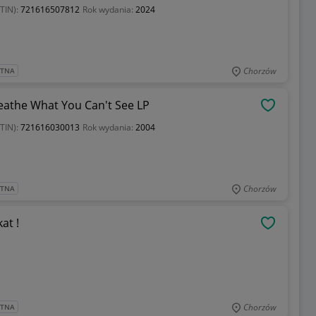
TIN):
721616507812
Rok wydania:
2024
Chorzów
ATNA
Breathe What You Can't See LP
OBSERWU
TIN):
721616030013
Rok wydania:
2004
Chorzów
ATNA
at !
OBSERWU
Chorzów
ATNA