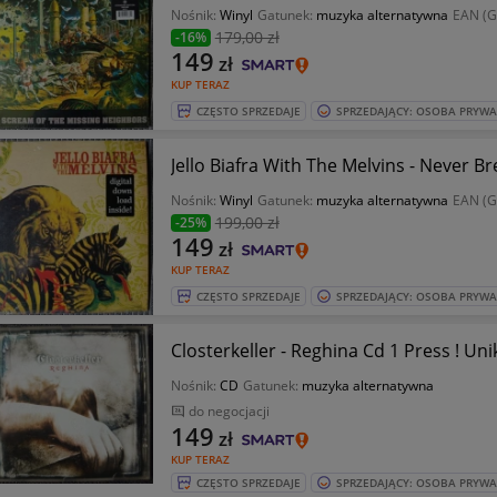
Nośnik:
Winyl
Gatunek:
muzyka alternatywna
EAN (G
179
,00 zł
-16%
149
zł
KUP TERAZ
CZĘSTO SPRZEDAJE
SPRZEDAJĄCY: OSOBA PRYW
Jello Biafra With The Melvins - Never 
Nośnik:
Winyl
Gatunek:
muzyka alternatywna
EAN (G
199
,00 zł
-25%
149
zł
KUP TERAZ
CZĘSTO SPRZEDAJE
SPRZEDAJĄCY: OSOBA PRYW
Closterkeller - Reghina Cd 1 Press ! Unik
Nośnik:
CD
Gatunek:
muzyka alternatywna
do negocjacji
149
zł
KUP TERAZ
CZĘSTO SPRZEDAJE
SPRZEDAJĄCY: OSOBA PRYW