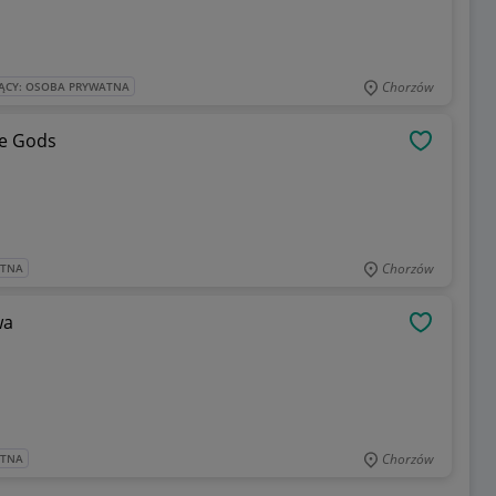
Chorzów
ĄCY: OSOBA PRYWATNA
he Gods
OBSERWU
Chorzów
ATNA
wa
OBSERWU
Chorzów
ATNA