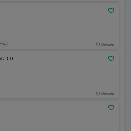
OBSERWU
Chorzów
ATNA
 Rojek Selection.pl - Płyta CD
OBSERWU
Chorzów
OBSERWU