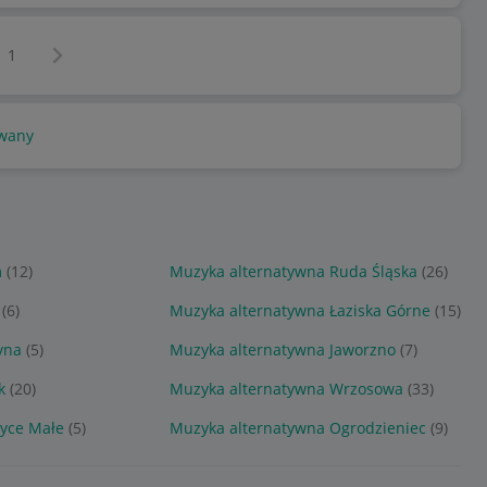
Następna strona
z
1
wany
m
(12)
Muzyka alternatywna Ruda Śląska
(26)
(6)
Muzyka alternatywna Łaziska Górne
(15)
yna
(5)
Muzyka alternatywna Jaworzno
(7)
k
(20)
Muzyka alternatywna Wrzosowa
(33)
yce Małe
(5)
Muzyka alternatywna Ogrodzieniec
(9)