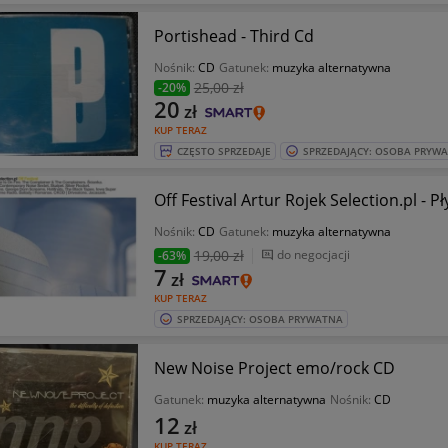
Portishead - Third Cd
Nośnik:
CD
Gatunek:
muzyka alternatywna
25
,00 zł
-20%
20
zł
KUP TERAZ
CZĘSTO SPRZEDAJE
SPRZEDAJĄCY: OSOBA PRYW
Off Festival Artur
Nośnik:
CD
Gatunek:
muzyka alternatywna
19
,00 zł
do negocjacji
-63%
7
zł
KUP TERAZ
SPRZEDAJĄCY: OSOBA PRYWATNA
New Noise Project emo/rock CD
Gatunek:
muzyka alternatywna
Nośnik:
CD
12
zł
KUP TERAZ