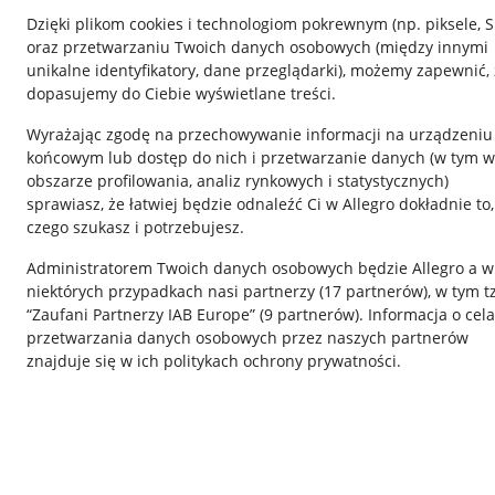
Dzięki plikom cookies i technologiom pokrewnym
(np. piksele, 
oraz przetwarzaniu Twoich danych osobowych
(między innymi
unikalne identyfikatory, dane przeglądarki)
, możemy zapewnić, 
dopasujemy do Ciebie wyświetlane treści.
Wyrażając zgodę na przechowywanie informacji na urządzeniu
końcowym lub dostęp do nich i przetwarzanie danych (w tym w
obszarze profilowania, analiz rynkowych i statystycznych)
sprawiasz, że łatwiej będzie odnaleźć Ci w Allegro dokładnie to,
czego szukasz i potrzebujesz.
Przydatne informacje
Informacje p
Administratorem Twoich danych osobowych będzie Allegro a w
Jak to działa
Regulamin
niektórych przypadkach nasi partnerzy (
17
partnerów
), w tym t
“Zaufani Partnerzy IAB Europe” (
9
partnerów
). Informacja o cel
Napisz do nas
Polityka plików
przetwarzania danych osobowych przez naszych partnerów
Allegro Gadane dla sprzedających
Ustawienia plik
znajduje się w ich politykach ochrony prywatności.
Allegro Gadane dla kupujących
Udostępnianie l
Mapa miejscowości
Informacje dla