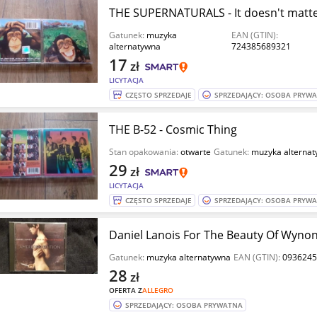
THE SUPERNATURALS - It doesn't matt
Gatunek:
muzyka
EAN (GTIN):
alternatywna
724385689321
17
zł
LICYTACJA
CZĘSTO SPRZEDAJE
SPRZEDAJĄCY: OSOBA PRYW
THE B-52 - Cosmic Thing
Stan opakowania:
otwarte
Gatunek:
muzyka alterna
29
zł
LICYTACJA
CZĘSTO SPRZEDAJE
SPRZEDAJĄCY: OSOBA PRYW
Daniel Lanois For The Beauty Of Wyno
Gatunek:
muzyka alternatywna
EAN (GTIN):
0936245
28
zł
OFERTA Z
ALLEGRO
SPRZEDAJĄCY: OSOBA PRYWATNA