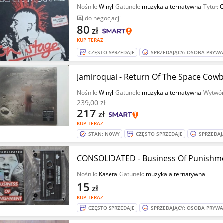
Nośnik:
Winyl
Gatunek:
muzyka alternatywna
Tytuł:
O
do negocjacji
80
zł
KUP TERAZ
CZĘSTO SPRZEDAJE
SPRZEDAJĄCY: OSOBA PRYW
Jamiroquai - Return Of The Space Cowb
Nośnik:
Winyl
Gatunek:
muzyka alternatywna
Wytwór
239
,00 zł
217
zł
KUP TERAZ
STAN: NOWY
CZĘSTO SPRZEDAJE
SPRZEDAJ
Nośnik:
Kaseta
Gatunek:
muzyka alternatywna
15
zł
KUP TERAZ
CZĘSTO SPRZEDAJE
SPRZEDAJĄCY: OSOBA PRYW