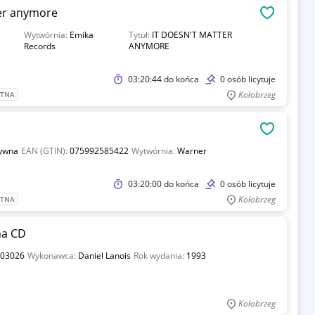
er anymore
OBSERWU
Wytwórnia:
Emika
Tytuł:
IT DOESN'T MATTER
Records
ANYMORE
03:20:44
do końca
0 osób licytuje
Kołobrzeg
ATNA
OBSERWU
tywna
EAN (GTIN):
075992585422
Wytwórnia:
Warner
03:20:00
do końca
0 osób licytuje
Kołobrzeg
ATNA
na CD
03026
Wykonawca:
Daniel Lanois
Rok wydania:
1993
Kołobrzeg