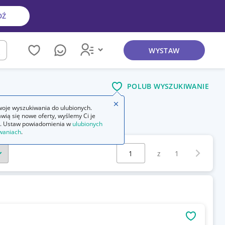
DŹ
WYSTAW
kaj
POLUB WYSZUKIWANIE
Zamknij wskazówkę
oje wyszukiwania do ulubionych.
wią się nowe oferty, wyślemy Ci je
. Ustaw powiadomienia w
ulubionych
waniach
.
Wybierz stronę:
Następna 
z
1
OBSERWU