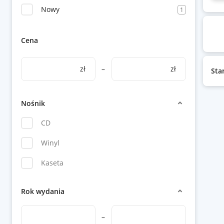
Nowy
1
Cena
zł
–
zł
Sta
Nośnik
CD
Winyl
Kaseta
Rok wydania
–