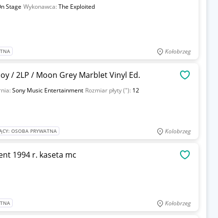
n Stage
Wykonawca:
The Exploited
Kołobrzeg
ATNA
oy / 2LP / Moon Grey Marblet Vinyl Ed.
OBSERWU
nia:
Sony Music Entertainment
Rozmiar płyty ("):
12
Kolobrzeg
ĄCY: OSOBA PRYWATNA
CONSOLIDATED - Business Of Punishment 1994 r. kaseta mc
OBSERWU
Kołobrzeg
ATNA