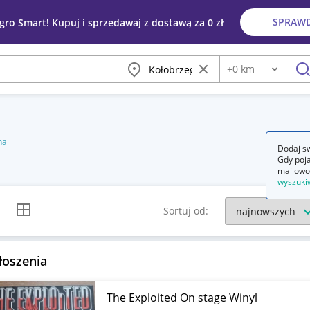
SPRAW
egro Smart! Kupuj i sprzedawaj z dostawą za 0 zł
Miasto
Wyczyść frazę
+
0
km
Odległość
szu
na
Dodaj sw
Gdy poja
mailowo
wyszuki
k listy
Widok siatki
Sortuj od:
łoszenia
The Exploited On stage Winyl