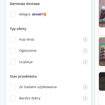
Darmowa dostawa
Allegro
Typ oferty
Kup teraz
3
Ogłoszenie
1
Licytacja
2
Stan przedmiotu
Ze śladami użytkowania
3
Bardzo dobry
2