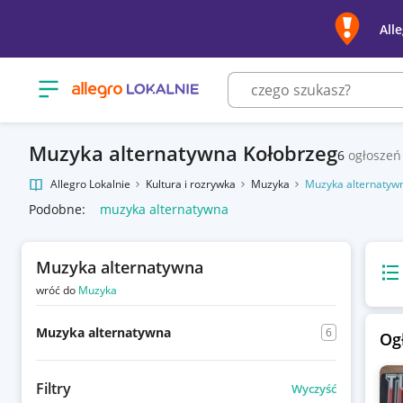
All
Otwórz menu z kategoriami
Muzyka alternatywna Kołobrzeg
6
ogłoszeń
Allegro Lokalnie
Kultura i rozrywka
Muzyka
Muzyka alternatyw
Podobne:
muzyka alternatywna
Muzyka alternatywna
Wido
wróć do
Muzyka
Muzyka alternatywna
6
Og
Filtry
Wyczyść