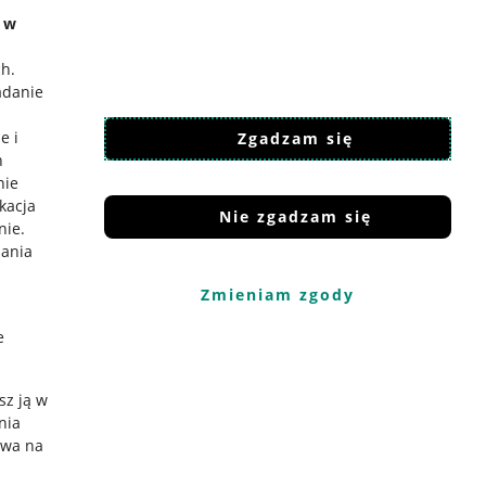
e w
ch
.
adanie
e i
Zgadzam się
h
nie
ikacja
Nie zgadzam się
nie
.
iania
Zmieniam zgody
e
sz ją w
nia
ywa na