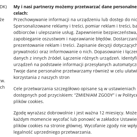
SDK)
My i nasi partnerzy możemy przetwarzać dane personaln
celach:
że
Przechowywanie informacji na urządzeniu lub dostęp do ni
Spersonalizowane reklamy i treści, pomiar reklam i treści, b
odbiorców i ulepszanie usług
.
Zapewnienie bezpieczeństwa,
zapobieganie oszustwom i naprawianie błędów
.
Dostarczani
prezentowanie reklam i treści
.
Zapisanie decyzji dotyczącyc
prywatności oraz informowanie o nich
.
Dopasowanie i łącze
danych z innych źródeł
.
Łączenie różnych urządzeń
.
Identyf
rawne
Pobierz aplikację
urządzeń na podstawie informacji przesyłanych automatycz
Twoje dane personalne przetwarzamy również w celu ułatw
korzystania z naszych stron
zw.
ach
 "cookies"
Cele przetwarzania szczegółowo opisane są w ustawieniach
dostępnych pod przyciskiem: “ZMIENIAM ZGODY” i w Polityc
ów "cookies"
plików cookies.
okalizacji
Zgodę wyrażasz dobrowolnie i jest ważna 12 miesięcy. Może
każdym momencie wycofać lub ponowić w zakładce
Ustawie
 Aktu o Usługach Cyfrowych
plików cookies
na stronie głównej. Wycofanie zgody nie wpł
legalność uprzedniego przetwarzania.