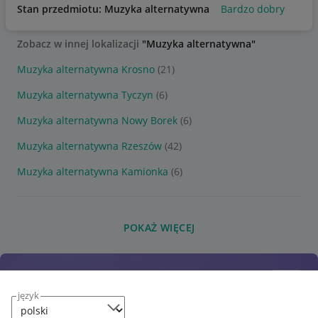
Stan przedmiotu: Muzyka alternatywna
Bardzo dobry
Zobacz w innej lokalizacji
"Muzyka alternatywna"
Muzyka alternatywna Krosno
(21)
Muzyka alternatywna Tyczyn
(6)
Muzyka alternatywna Nowy Borek
(6)
Muzyka alternatywna Rzeszów
(42)
Muzyka alternatywna Kamionka
(6)
POKAŻ WIĘCEJ
język