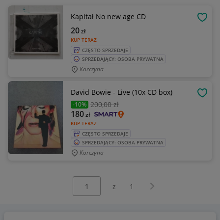
Kapitał No new age CD
OBSE
20
zł
KUP TERAZ
CZĘSTO SPRZEDAJE
SPRZEDAJĄCY: OSOBA PRYWATNA
Korczyna
David Bowie - Live (10x CD box)
OBSE
200
,00 zł
-10%
180
zł
KUP TERAZ
CZĘSTO SPRZEDAJE
SPRZEDAJĄCY: OSOBA PRYWATNA
Korczyna
Wybierz stronę:
Następna strona
z
1