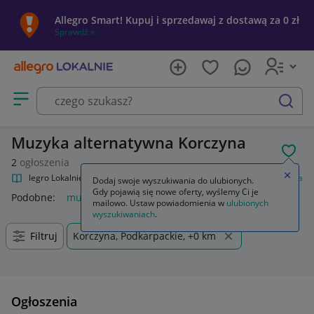
Allegro Smart! Kupuj i sprzedawaj z dostawą za 0 zł
Sprawdź »
Otwórz menu z kategoriami
szukaj
Muzyka alternatywna Korczyna
POL
2
ogłoszenia
Zamkn
Allegro Lokalnie
Kultura i rozrywka
Muzyka
Muzyka alternatywna
Dodaj swoje wyszukiwania do ulubionych.
Gdy pojawią się nowe oferty, wyślemy Ci je
Podobne:
muzyka alternatywna
mailowo. Ustaw powiadomienia w
ulubionych
wyszukiwaniach
.
Filtruj
Korczyna, Podkarpackie, +0 km
Ogłoszenia