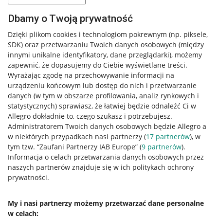
Dbamy o Twoją prywatność
Dzięki plikom cookies i technologiom pokrewnym
(np. piksele,
SDK)
oraz przetwarzaniu Twoich danych osobowych
(między
innymi unikalne identyfikatory, dane przeglądarki)
, możemy
zapewnić, że dopasujemy do Ciebie wyświetlane treści.
Wyrażając zgodę na przechowywanie informacji na
urządzeniu końcowym lub dostęp do nich i przetwarzanie
danych (w tym w obszarze profilowania, analiz rynkowych i
statystycznych) sprawiasz, że łatwiej będzie odnaleźć Ci w
Allegro dokładnie to, czego szukasz i potrzebujesz.
Administratorem Twoich danych osobowych będzie Allegro a
w niektórych przypadkach nasi partnerzy (
17
partnerów
), w
tym tzw. “Zaufani Partnerzy IAB Europe” (
9
partnerów
).
Przydatne informacje
Informacja o celach przetwarzania danych osobowych przez
naszych partnerów znajduje się w ich politykach ochrony
prywatności.
Jak to działa
Napisz do nas
My i nasi partnerzy możemy przetwarzać dane personalne
w celach:
Allegro Gadane dla sprzedających