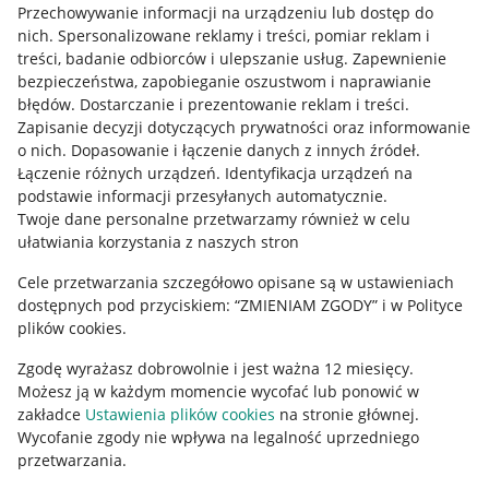
Przechowywanie informacji na urządzeniu lub dostęp do
Allegro Gadane dla kupujących
nich
.
Spersonalizowane reklamy i treści, pomiar reklam i
treści, badanie odbiorców i ulepszanie usług
.
Zapewnienie
Mapa miejscowości
bezpieczeństwa, zapobieganie oszustwom i naprawianie
błędów
.
Dostarczanie i prezentowanie reklam i treści
.
Informacje prawne
Zapisanie decyzji dotyczących prywatności oraz informowanie
o nich
.
Dopasowanie i łączenie danych z innych źródeł
.
Regulamin
Łączenie różnych urządzeń
.
Identyfikacja urządzeń na
podstawie informacji przesyłanych automatycznie
.
Polityka plików "cookies"
Twoje dane personalne przetwarzamy również w celu
ułatwiania korzystania z naszych stron
Ustawienia plików "cookies"
Cele przetwarzania szczegółowo opisane są w ustawieniach
Udostępnianie lokalizacji
dostępnych pod przyciskiem: “ZMIENIAM ZGODY” i w Polityce
Informacje dla Aktu o Usługach Cyfrowych
plików cookies.
Zgodę wyrażasz dobrowolnie i jest ważna 12 miesięcy.
Pobierz aplikację
Możesz ją w każdym momencie wycofać lub ponowić w
zakładce
Ustawienia plików cookies
na stronie głównej.
Wycofanie zgody nie wpływa na legalność uprzedniego
przetwarzania.