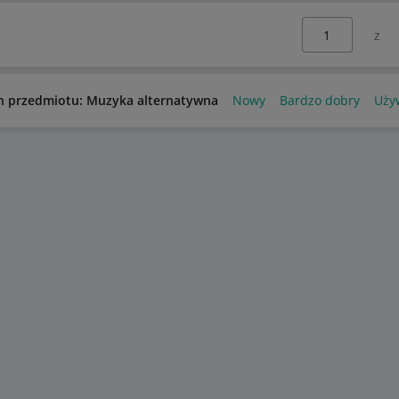
Wybierz stronę:
n przedmiotu: Muzyka alternatywna
Nowy
Bardzo dobry
Uży