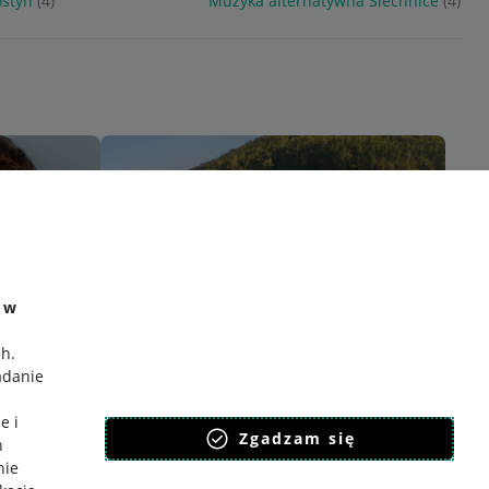
styń
(4)
Muzyka alternatywna Siechnice
(4)
e w
ch
.
adanie
e i
Zgadzam się
h
nie