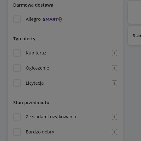
Darmowa dostawa
Allegro
Sta
Typ oferty
Kup teraz
1
Ogłoszenie
1
Licytacja
1
Stan przedmiotu
Ze śladami użytkowania
1
Bardzo dobry
1