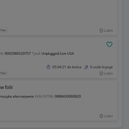
Lubin
ATNA
OBSERWU
N):
9002986520757
Tytuł:
Unplugged Live USA
05:04:21
do końca
0 osób licytuje
Lubin
ATNA
 folii
muzyka alternatywna
EAN (GTIN):
0888430900820
Lubin