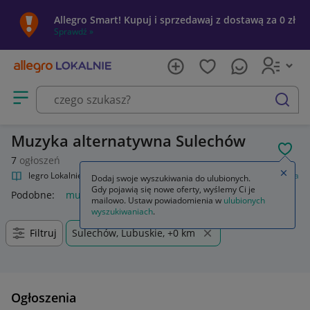
Allegro Smart! Kupuj i sprzedawaj z dostawą za 0 zł
Sprawdź »
Otwórz menu z kategoriami
szukaj
Muzyka alternatywna Sulechów
POL
7
ogłoszeń
Zamkn
Allegro Lokalnie
Kultura i rozrywka
Muzyka
Muzyka alternatywna
Dodaj swoje wyszukiwania do ulubionych.
Gdy pojawią się nowe oferty, wyślemy Ci je
Podobne:
muzyka alternatywna
mailowo. Ustaw powiadomienia w
ulubionych
wyszukiwaniach
.
Filtruj
Sulechów, Lubuskie, +0 km
Ogłoszenia