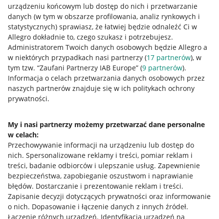
urządzeniu końcowym lub dostęp do nich i przetwarzanie
danych (w tym w obszarze profilowania, analiz rynkowych i
statystycznych) sprawiasz, że łatwiej będzie odnaleźć Ci w
Allegro dokładnie to, czego szukasz i potrzebujesz.
Administratorem Twoich danych osobowych będzie Allegro a
w niektórych przypadkach nasi partnerzy (
17
partnerów
), w
tym tzw. “Zaufani Partnerzy IAB Europe” (
9
partnerów
).
Przydatne informacje
Informacja o celach przetwarzania danych osobowych przez
naszych partnerów znajduje się w ich politykach ochrony
prywatności.
Jak to działa
Napisz do nas
My i nasi partnerzy możemy przetwarzać dane personalne
w celach:
Allegro Gadane dla sprzedających
Przechowywanie informacji na urządzeniu lub dostęp do
Allegro Gadane dla kupujących
nich
.
Spersonalizowane reklamy i treści, pomiar reklam i
treści, badanie odbiorców i ulepszanie usług
.
Zapewnienie
Mapa miejscowości
bezpieczeństwa, zapobieganie oszustwom i naprawianie
błędów
.
Dostarczanie i prezentowanie reklam i treści
.
Informacje prawne
Zapisanie decyzji dotyczących prywatności oraz informowanie
o nich
.
Dopasowanie i łączenie danych z innych źródeł
.
Regulamin
Łączenie różnych urządzeń
.
Identyfikacja urządzeń na