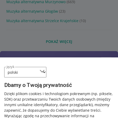
Muzyka alternatywna Murzynowo
(669)
Muzyka alternatywna Głogów
(23)
Muzyka alternatywna Strzelce Krajeńskie
(10)
POKAŻ WIĘCEJ
język
Dbamy o Twoją prywatność
Dzięki plikom cookies i technologiom pokrewnym
(np. piksele,
SDK)
oraz przetwarzaniu Twoich danych osobowych
(między
innymi unikalne identyfikatory, dane przeglądarki)
, możemy
zapewnić, że dopasujemy do Ciebie wyświetlane treści.
Wyrażając zgodę na przechowywanie informacji na