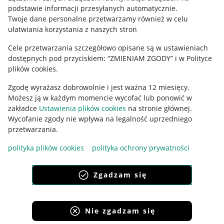
podstawie informacji przesyłanych automatycznie
.
Polityka plików "cookies"
Twoje dane personalne przetwarzamy również w celu
ułatwiania korzystania z naszych stron
Ustawienia plików "cookies"
Cele przetwarzania szczegółowo opisane są w ustawieniach
Udostępnianie lokalizacji
dostępnych pod przyciskiem: “ZMIENIAM ZGODY” i w Polityce
Informacje dla Aktu o Usługach Cyfrowych
plików cookies.
Zgodę wyrażasz dobrowolnie i jest ważna 12 miesięcy.
Pobierz aplikację
Możesz ją w każdym momencie wycofać lub ponowić w
zakładce
Ustawienia plików cookies
na stronie głównej.
Wycofanie zgody nie wpływa na legalność uprzedniego
przetwarzania.
polityka plików cookies
polityka ochrony prywatności
Zgadzam się
Nie zgadzam się
Korzystanie z serwisu oznacza akceptację
regulaminu
.