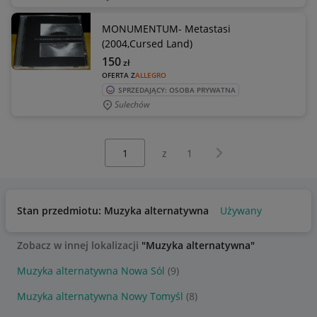
MONUMENTUM- Metastasi
(2004,Cursed Land)
150
zł
OFERTA Z
ALLEGRO
SPRZEDAJĄCY: OSOBA PRYWATNA
Sulechów
Wybierz stronę:
Następna strona
z
1
Stan przedmiotu: Muzyka alternatywna
Używany
Zobacz w innej lokalizacji
"Muzyka alternatywna"
Muzyka alternatywna Nowa Sól
(9)
Muzyka alternatywna Nowy Tomyśl
(8)