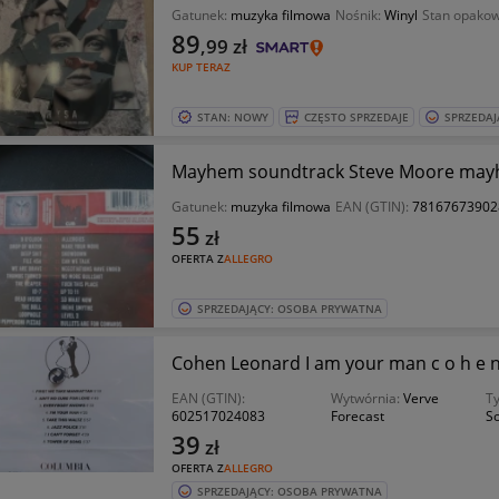
Gatunek:
muzyka filmowa
Nośnik:
Winyl
Stan opako
89
,99
zł
KUP TERAZ
STAN: NOWY
CZĘSTO SPRZEDAJE
SPRZEDAJ
Mayhem soundtrack Steve Moore mayh
Gatunek:
muzyka filmowa
EAN (GTIN):
78167673902
55
zł
OFERTA Z
ALLEGRO
SPRZEDAJĄCY: OSOBA PRYWATNA
Cohen Leonard I am your man c o h e 
EAN (GTIN):
Wytwórnia:
Verve
Ty
602517024083
Forecast
S
39
zł
OFERTA Z
ALLEGRO
SPRZEDAJĄCY: OSOBA PRYWATNA