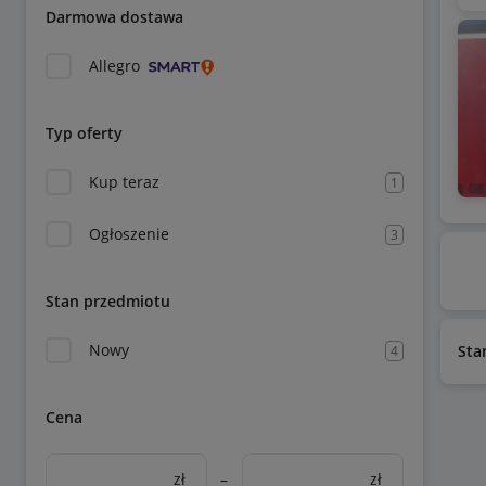
Darmowa dostawa
Allegro
Typ oferty
Kup teraz
1
Ogłoszenie
3
Stan przedmiotu
Nowy
Sta
4
Cena
zł
–
zł