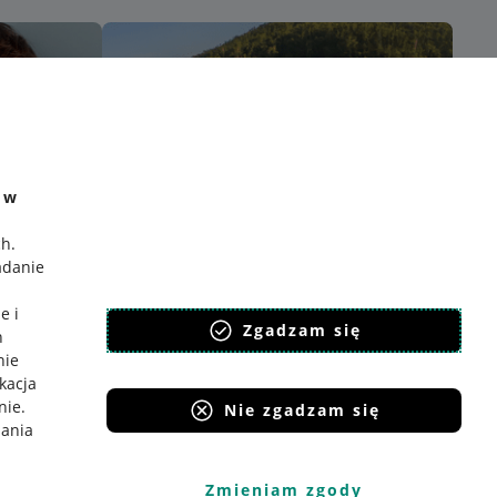
e w
ch
.
adanie
e i
Zgadzam się
h
nie
ikacja
nie
.
Nie zgadzam się
iania
Zmieniam zgody