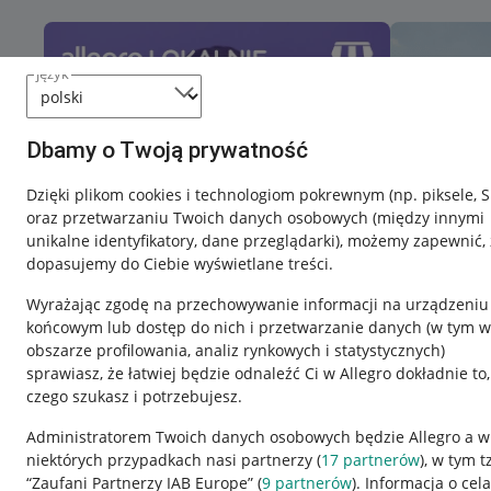
język
Dbamy o Twoją prywatność
Dzięki plikom cookies i technologiom pokrewnym
(np. piksele, 
oraz przetwarzaniu Twoich danych osobowych
(między innymi
unikalne identyfikatory, dane przeglądarki)
, możemy zapewnić, 
dopasujemy do Ciebie wyświetlane treści.
Wyrażając zgodę na przechowywanie informacji na urządzeniu
końcowym lub dostęp do nich i przetwarzanie danych (w tym w
obszarze profilowania, analiz rynkowych i statystycznych)
sprawiasz, że łatwiej będzie odnaleźć Ci w Allegro dokładnie to,
Nawigacja
czego szukasz i potrzebujesz.
Przydatne informacje
Informacje p
Administratorem Twoich danych osobowych będzie Allegro a w
niektórych przypadkach nasi partnerzy (
17
partnerów
), w tym t
Jak to działa
Regulamin
“Zaufani Partnerzy IAB Europe” (
9
partnerów
). Informacja o cel