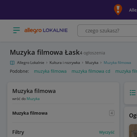
All
Otwórz menu z kategoriami
Muzyka filmowa Łask
4
ogłoszenia
Allegro Lokalnie
Kultura i rozrywka
Muzyka
Muzyka filmowa
Podobne:
muzyka filmowa
muzyka filmowa cd
muzyka fi
Muzyka filmowa
Wido
wróć do
Muzyka
Muzyka filmowa
4
Og
Filtry
Wyczyść