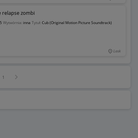
 relapse zombi
5
Wytwórnia:
inna
Tytuł:
Cub (Original Motion Picture Soundtrack)
Lask
Następna strona
z
1