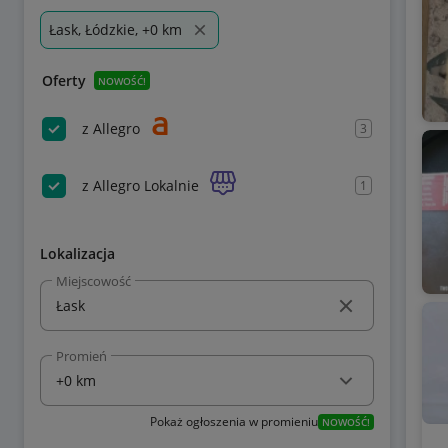
Łask, Łódzkie, +0 km
Oferty
NOWOŚĆ!
z Allegro
3
z Allegro Lokalnie
1
Lokalizacja
Miejscowość
Promień
Pokaż ogłoszenia w promieniu
NOWOŚĆ!