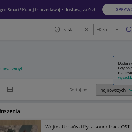
SPRAW
egro Smart! Kupuj i sprzedawaj z dostawą za 0 zł
Miasto
Wyczyść frazę
+
0
km
Odległość
szu
Dodaj sw
Gdy poja
lmowa winyl
mailowo
wyszuki
k listy
Widok siatki
Sortuj od:
łoszenia
Wojtek Urbański Rysa soundtrack OST