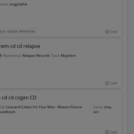
wania:
oryginalne
Łask
ĄCY: OSOBA PRYWATNA
em cd cd relapse
8
Wytwórnia:
Relapse Records
Tytuł:
Mayhem
Lask
n cd cd cogen CD
tuł:
Leonard Cohen I'm Your Man - Motion Picture
Seria:
inna,
oundtrack
xcv
Lask