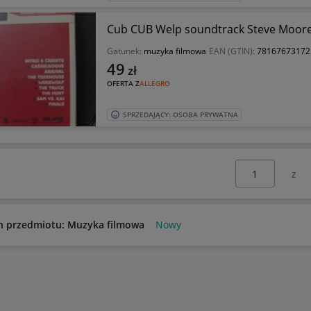
Cub CUB Welp soundtrack Steve Moore
Gatunek:
muzyka filmowa
EAN (GTIN):
78167673172
49
zł
OFERTA Z
ALLEGRO
SPRZEDAJĄCY: OSOBA PRYWATNA
Wybierz stronę:
n przedmiotu: Muzyka filmowa
Nowy