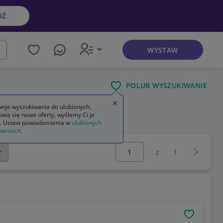
DŹ
WYSTAW
kaj
POLUB WYSZUKIWANIE
Zamknij wskazówkę
oje wyszukiwania do ulubionych.
wią się nowe oferty, wyślemy Ci je
. Ustaw powiadomienia w
ulubionych
waniach
.
Wybierz stronę:
Następna 
z
1
OBSERWU