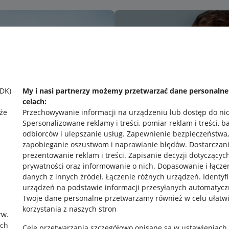
SDK)
My i nasi partnerzy możemy przetwarzać dane personaln
celach:
że
Przechowywanie informacji na urządzeniu lub dostęp do ni
Spersonalizowane reklamy i treści, pomiar reklam i treści, b
odbiorców i ulepszanie usług
.
Zapewnienie bezpieczeństwa,
zapobieganie oszustwom i naprawianie błędów
.
Dostarczani
prezentowanie reklam i treści
.
Zapisanie decyzji dotyczącyc
prywatności oraz informowanie o nich
.
Dopasowanie i łącze
danych z innych źródeł
.
Łączenie różnych urządzeń
.
Identyf
urządzeń na podstawie informacji przesyłanych automatycz
rawne
Pobierz aplikację
Twoje dane personalne przetwarzamy również w celu ułatw
korzystania z naszych stron
zw.
ach
Cele przetwarzania szczegółowo opisane są w ustawieniach