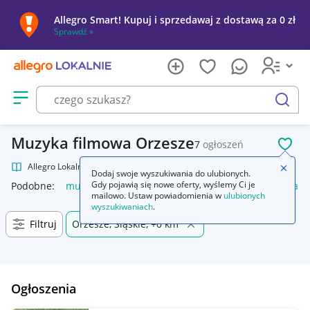
Allegro Smart! Kupuj i sprzedawaj z dostawą za 0 zł
Sprawdź »
Otwórz menu z kategoriami
szukaj
Muzyka filmowa Orzesze
7
ogłoszeń
POL
Allegro Lokalnie
Kultura i rozrywka
Muzyka
Muzyka filmowa
Zamkn
Dodaj swoje wyszukiwania do ulubionych.
Gdy pojawią się nowe oferty, wyślemy Ci je
Podobne:
muzyka filmowa
muzyka filmowa winyl
muzyka fi
mailowo. Ustaw powiadomienia w
ulubionych
wyszukiwaniach
.
Filtruj
Orzesze, Śląskie, +0 km
Ogłoszenia