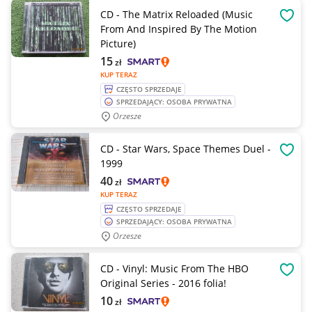
CD - The Matrix Reloaded (Music
OBSE
From And Inspired By The Motion
Picture)
15
zł
KUP TERAZ
CZĘSTO SPRZEDAJE
SPRZEDAJĄCY: OSOBA PRYWATNA
Orzesze
CD - Star Wars, Space Themes Duel -
OBSE
1999
40
zł
KUP TERAZ
CZĘSTO SPRZEDAJE
SPRZEDAJĄCY: OSOBA PRYWATNA
Orzesze
CD - Vinyl: Music From The HBO
OBSE
Original Series - 2016 folia!
10
zł