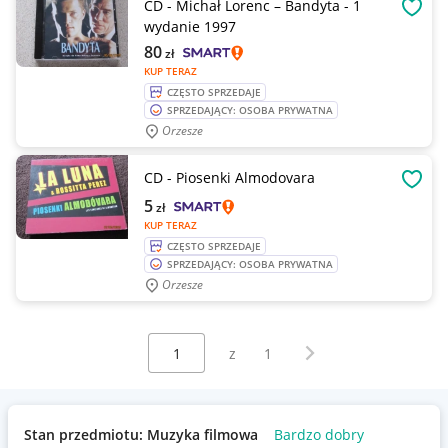
CD - Michał Lorenc – Bandyta - 1
OBSE
wydanie 1997
80
zł
KUP TERAZ
CZĘSTO SPRZEDAJE
SPRZEDAJĄCY: OSOBA PRYWATNA
Orzesze
CD - Piosenki Almodovara
OBSE
5
zł
KUP TERAZ
CZĘSTO SPRZEDAJE
SPRZEDAJĄCY: OSOBA PRYWATNA
Orzesze
Wybierz stronę:
Następna strona
z
1
Stan przedmiotu: Muzyka filmowa
Bardzo dobry