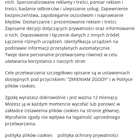
Allegro Gadane dla kupujących
nich
.
Spersonalizowane reklamy i treści, pomiar reklam i
treści, badanie odbiorców i ulepszanie usług
.
Zapewnienie
Mapa miejscowości
bezpieczeństwa, zapobieganie oszustwom i naprawianie
błędów
.
Dostarczanie i prezentowanie reklam i treści
.
Informacje prawne
Zapisanie decyzji dotyczących prywatności oraz informowanie
o nich
.
Dopasowanie i łączenie danych z innych źródeł
.
Regulamin
Łączenie różnych urządzeń
.
Identyfikacja urządzeń na
podstawie informacji przesyłanych automatycznie
.
Polityka plików "cookies"
Twoje dane personalne przetwarzamy również w celu
ułatwiania korzystania z naszych stron
Ustawienia plików "cookies"
Cele przetwarzania szczegółowo opisane są w ustawieniach
Udostępnianie lokalizacji
dostępnych pod przyciskiem: “ZMIENIAM ZGODY” i w Polityce
Informacje dla Aktu o Usługach Cyfrowych
plików cookies.
Zgodę wyrażasz dobrowolnie i jest ważna 12 miesięcy.
Pobierz aplikację
Możesz ją w każdym momencie wycofać lub ponowić w
zakładce
Ustawienia plików cookies
na stronie głównej.
Wycofanie zgody nie wpływa na legalność uprzedniego
przetwarzania.
polityka plików cookies
polityka ochrony prywatności