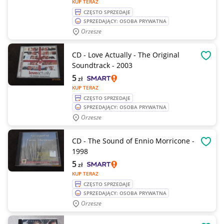
KUP TERAZ
CZĘSTO SPRZEDAJE
SPRZEDAJĄCY: OSOBA PRYWATNA
Orzesze
CD - Love Actually - The Original
OBSE
Soundtrack - 2003
5
zł
KUP TERAZ
CZĘSTO SPRZEDAJE
SPRZEDAJĄCY: OSOBA PRYWATNA
Orzesze
CD - The Sound of Ennio Morricone -
OBSE
1998
5
zł
KUP TERAZ
CZĘSTO SPRZEDAJE
SPRZEDAJĄCY: OSOBA PRYWATNA
Orzesze