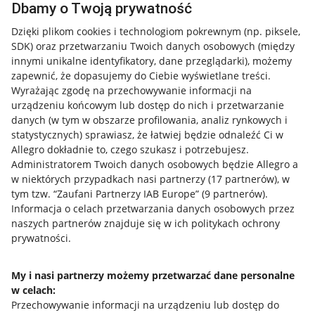
Dbamy o Twoją prywatność
Dzięki plikom cookies i technologiom pokrewnym
(np. piksele,
SDK)
oraz przetwarzaniu Twoich danych osobowych
(między
innymi unikalne identyfikatory, dane przeglądarki)
, możemy
zapewnić, że dopasujemy do Ciebie wyświetlane treści.
Wyrażając zgodę na przechowywanie informacji na
urządzeniu końcowym lub dostęp do nich i przetwarzanie
danych (w tym w obszarze profilowania, analiz rynkowych i
statystycznych) sprawiasz, że łatwiej będzie odnaleźć Ci w
Allegro dokładnie to, czego szukasz i potrzebujesz.
Administratorem Twoich danych osobowych będzie Allegro a
w niektórych przypadkach nasi partnerzy (
17
partnerów
), w
tym tzw. “Zaufani Partnerzy IAB Europe” (
9
partnerów
).
Przydatne informacje
Informacja o celach przetwarzania danych osobowych przez
naszych partnerów znajduje się w ich politykach ochrony
prywatności.
Jak to działa
Napisz do nas
My i nasi partnerzy możemy przetwarzać dane personalne
w celach:
Allegro Gadane dla sprzedających
Przechowywanie informacji na urządzeniu lub dostęp do