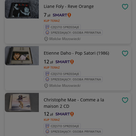
Liane Foly - Reve Orange
OBSE
7
zł
KUP TERAZ
CZĘSTO SPRZEDAJE
SPRZEDAJĄCY: OSOBA PRYWATNA
Maków Mazowiecki
Etienne Daho - Pop Satori (1986)
OBSE
12
zł
KUP TERAZ
CZĘSTO SPRZEDAJE
SPRZEDAJĄCY: OSOBA PRYWATNA
Maków Mazowiecki
Christophe Mae - Comme a la
OBSE
maison 2 CD
12
zł
KUP TERAZ
CZĘSTO SPRZEDAJE
SPRZEDAJĄCY: OSOBA PRYWATNA