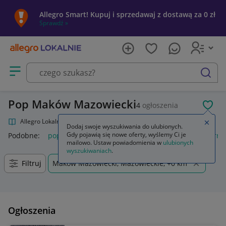
Allegro Smart! Kupuj i sprzedawaj z dostawą za 0 zł
Sprawdź »
Otwórz menu z kategoriami
szukaj
Pop Maków Mazowiecki
4
ogłoszenia
POL
Allegro Lokalnie
Kultura i rozrywka
Muzyka
Pop
Zamkn
Dodaj swoje wyszukiwania do ulubionych.
Gdy pojawią się nowe oferty, wyślemy Ci je
Podobne:
pop
funko pop
k pop demon hunters
popcorn
mailowo. Ustaw powiadomienia w
ulubionych
wyszukiwaniach
.
Filtruj
Maków Mazowiecki, Mazowieckie, +0 km
Ogłoszenia