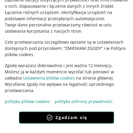
o nich
.
Dopasowanie i łączenie danych z innych źródeł
.
Regulamin
Łączenie różnych urządzeń
.
Identyfikacja urządzeń na
podstawie informacji przesyłanych automatycznie
.
Polityka plików "cookies"
Twoje dane personalne przetwarzamy również w celu
ułatwiania korzystania z naszych stron
Ustawienia plików "cookies"
Cele przetwarzania szczegółowo opisane są w ustawieniach
Udostępnianie lokalizacji
dostępnych pod przyciskiem: “ZMIENIAM ZGODY” i w Polityce
Informacje dla Aktu o Usługach Cyfrowych
plików cookies.
Zgodę wyrażasz dobrowolnie i jest ważna 12 miesięcy.
Pobierz aplikację
Możesz ją w każdym momencie wycofać lub ponowić w
zakładce
Ustawienia plików cookies
na stronie głównej.
Wycofanie zgody nie wpływa na legalność uprzedniego
przetwarzania.
polityka plików cookies
polityka ochrony prywatności
Zgadzam się