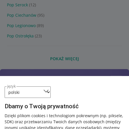
Pop Serock
(12)
Pop Ciechanów
(95)
Pop Legionowo
(89)
Pop Ostrołęka
(23)
POKAŻ WIĘCEJ
język
Dbamy o Twoją prywatność
Dzięki plikom cookies i technologiom pokrewnym
(np. piksele,
SDK)
oraz przetwarzaniu Twoich danych osobowych
(między
innymi unikalne identyfikatory, dane przeglądarki)
, możemy