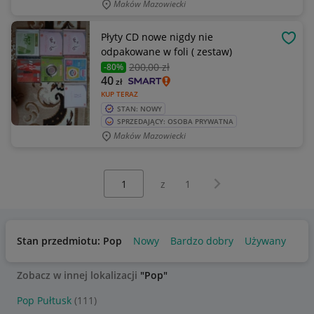
Maków Mazowiecki
Płyty CD nowe nigdy nie
OBSE
odpakowane w foli ( zestaw)
200
,00 zł
-80%
40
zł
KUP TERAZ
STAN: NOWY
SPRZEDAJĄCY: OSOBA PRYWATNA
Maków Mazowiecki
Wybierz stronę:
Następna strona
z
1
Stan przedmiotu: Pop
Nowy
Bardzo dobry
Używany
Zobacz w innej lokalizacji
"Pop"
Pop Pułtusk
(111)