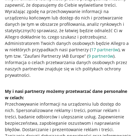
zapewnić, że dopasujemy do Ciebie wyświetlane treści.
Wyrażając zgodę na przechowywanie informacji na
urządzeniu końcowym lub dostęp do nich i przetwarzanie
danych (w tym w obszarze profilowania, analiz rynkowych i
statystycznych) sprawiasz, że łatwiej będzie odnaleźć Ci w
Allegro dokładnie to, czego szukasz i potrzebujesz.
Administratorem Twoich danych osobowych będzie Allegro a
w niektórych przypadkach nasi partnerzy (
17
partnerów
), w
tym tzw. “Zaufani Partnerzy IAB Europe” (
9
partnerów
).
Przydatne informacje
Informacja o celach przetwarzania danych osobowych przez
naszych partnerów znajduje się w ich politykach ochrony
prywatności.
Jak to działa
Napisz do nas
My i nasi partnerzy możemy przetwarzać dane personalne
w celach:
Allegro Gadane dla sprzedających
Przechowywanie informacji na urządzeniu lub dostęp do
Allegro Gadane dla kupujących
nich
.
Spersonalizowane reklamy i treści, pomiar reklam i
treści, badanie odbiorców i ulepszanie usług
.
Zapewnienie
Mapa miejscowości
bezpieczeństwa, zapobieganie oszustwom i naprawianie
błędów
.
Dostarczanie i prezentowanie reklam i treści
.
Informacje prawne
Zapisanie decyzji dotyczących prywatności oraz informowanie