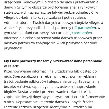
urządzeniu końcowym lub dostęp do nich i przetwarzanie
danych (w tym w obszarze profilowania, analiz rynkowych i
statystycznych) sprawiasz, że łatwiej będzie odnaleźć Ci w
Allegro dokładnie to, czego szukasz i potrzebujesz.
Przydatne informacje
Administratorem Twoich danych osobowych będzie Allegro a
w niektórych przypadkach nasi partnerzy (
17
partnerów
), w
Jak to działa
tym tzw. “Zaufani Partnerzy IAB Europe” (
9
partnerów
).
Informacja o celach przetwarzania danych osobowych przez
Napisz do nas
naszych partnerów znajduje się w ich politykach ochrony
prywatności.
Allegro Gadane dla sprzedających
Allegro Gadane dla kupujących
My i nasi partnerzy możemy przetwarzać dane personalne
Mapa miejscowości
w celach:
Przechowywanie informacji na urządzeniu lub dostęp do
nich
.
Spersonalizowane reklamy i treści, pomiar reklam i
Informacje prawne
treści, badanie odbiorców i ulepszanie usług
.
Zapewnienie
bezpieczeństwa, zapobieganie oszustwom i naprawianie
Regulamin
błędów
.
Dostarczanie i prezentowanie reklam i treści
.
Polityka plików "cookies"
Zapisanie decyzji dotyczących prywatności oraz informowanie
o nich
.
Dopasowanie i łączenie danych z innych źródeł
.
Ustawienia plików "cookies"
Łączenie różnych urządzeń
.
Identyfikacja urządzeń na