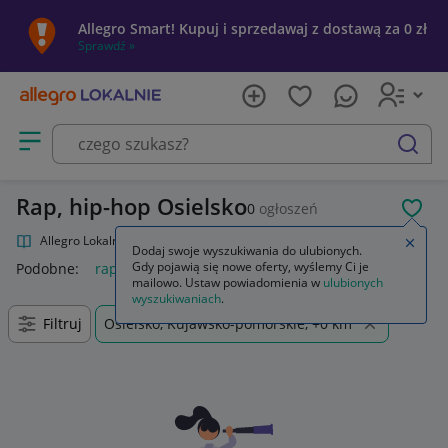
Allegro Smart! Kupuj i sprzedawaj z dostawą za 0 zł
Sprawdź »
Otwórz menu z kategoriami
szukaj
Rap, hip-hop Osielsko
0
ogłoszeń
POL
Allegro Lokalnie
Kultura i rozrywka
Muzyka
Rap, hip-hop
Zamkn
Dodaj swoje wyszukiwania do ulubionych.
Gdy pojawią się nowe oferty, wyślemy Ci je
Podobne:
rap hip-hop
mailowo. Ustaw powiadomienia w
ulubionych
wyszukiwaniach
.
Filtruj
Osielsko, Kujawsko-pomorskie, +0 km