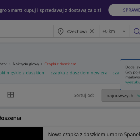
SPRAW
egro Smart! Kupuj i sprzedawaj z dostawą za 0 zł
Miasto
Wyczyść frazę
+
0
km
Odległość
szu
datki
Nakrycia głowy
Czapki z daszkiem
Dodaj sw
Gdy poja
pki męskie z daszkiem
czapka z daszkiem new era
czapka z da
mailowo
wyszuki
k listy
Widok siatki
Sortuj od:
łoszenia
Nowa czapka z daszkiem umbro 5panel