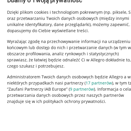
Dbamy o Twoją prywatność
Dzięki plikom cookies i technologiom pokrewnym
(np. piksele, 
oraz przetwarzaniu Twoich danych osobowych
(między innymi
unikalne identyfikatory, dane przeglądarki)
, możemy zapewnić, 
dopasujemy do Ciebie wyświetlane treści.
Wyrażając zgodę na przechowywanie informacji na urządzeniu
końcowym lub dostęp do nich i przetwarzanie danych (w tym w
obszarze profilowania, analiz rynkowych i statystycznych)
sprawiasz, że łatwiej będzie odnaleźć Ci w Allegro dokładnie to,
czego szukasz i potrzebujesz.
Przydatne informacje
Informacje p
Administratorem Twoich danych osobowych będzie Allegro a w
niektórych przypadkach nasi partnerzy (
17
partnerów
), w tym t
Jak to działa
Regulamin
“Zaufani Partnerzy IAB Europe” (
9
partnerów
). Informacja o cel
Napisz do nas
Polityka plików
przetwarzania danych osobowych przez naszych partnerów
znajduje się w ich politykach ochrony prywatności.
Allegro Gadane dla sprzedających
Ustawienia plik
Allegro Gadane dla kupujących
Udostępnianie l
Mapa miejscowości
Informacje dla