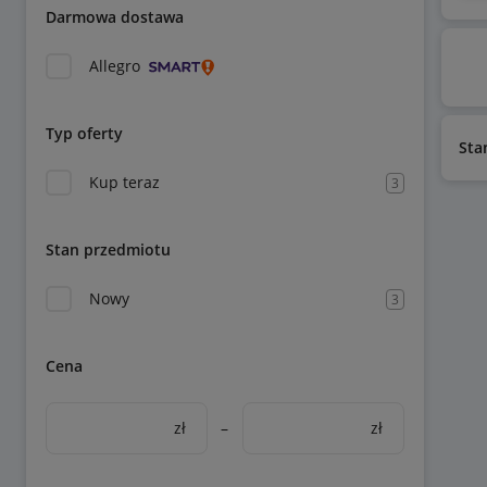
Darmowa dostawa
Allegro
Typ oferty
Sta
Kup teraz
3
Stan przedmiotu
Nowy
3
Cena
zł
–
zł