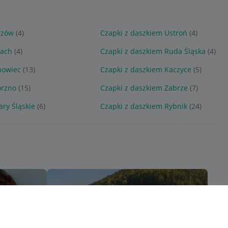
czów
(4)
Czapki z daszkiem Ustroń
(4)
lach
(4)
Czapki z daszkiem Ruda Śląska
(4)
nowiec
(13)
Czapki z daszkiem Kaczyce
(5)
orzno
(15)
Czapki z daszkiem Zabrze
(7)
ary Śląskie
(6)
Czapki z daszkiem Rybnik
(24)