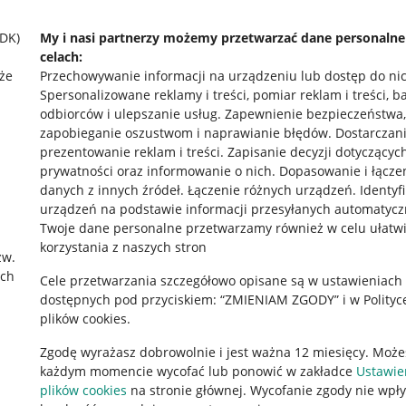
SDK)
My i nasi partnerzy możemy przetwarzać dane personaln
celach:
że
Przechowywanie informacji na urządzeniu lub dostęp do ni
Spersonalizowane reklamy i treści, pomiar reklam i treści, b
odbiorców i ulepszanie usług
.
Zapewnienie bezpieczeństwa,
zapobieganie oszustwom i naprawianie błędów
.
Dostarczani
prezentowanie reklam i treści
.
Zapisanie decyzji dotyczącyc
prywatności oraz informowanie o nich
.
Dopasowanie i łącze
danych z innych źródeł
.
Łączenie różnych urządzeń
.
Identyf
urządzeń na podstawie informacji przesyłanych automatycz
rawne
Pobierz aplikację
Twoje dane personalne przetwarzamy również w celu ułatw
korzystania z naszych stron
zw.
ach
Cele przetwarzania szczegółowo opisane są w ustawieniach
 "cookies"
dostępnych pod przyciskiem: “ZMIENIAM ZGODY” i w Polityc
plików cookies.
ów "cookies"
Zgodę wyrażasz dobrowolnie i jest ważna 12 miesięcy. Może
okalizacji
każdym momencie wycofać lub ponowić w zakładce
Ustawie
 Aktu o Usługach Cyfrowych
plików cookies
na stronie głównej. Wycofanie zgody nie wpł