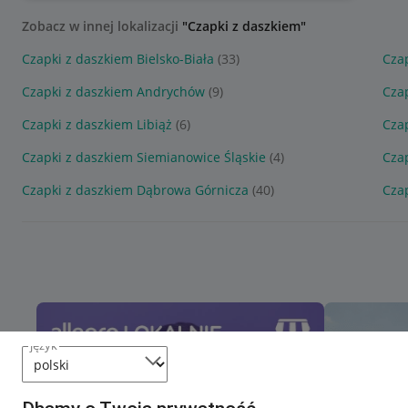
Zobacz w innej lokalizacji
"Czapki z daszkiem"
Czapki z daszkiem Bielsko-Biała
(33)
Cza
Czapki z daszkiem Andrychów
(9)
Cza
Czapki z daszkiem Libiąż
(6)
Czap
Czapki z daszkiem Siemianowice Śląskie
(4)
Cza
Czapki z daszkiem Dąbrowa Górnicza
(40)
Cza
język