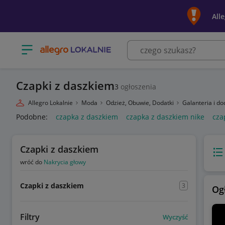
All
Otwórz menu z kategoriami
Czapki z daszkiem
3
ogłoszenia
Allegro Lokalnie
Moda
Odzież, Obuwie, Dodatki
Galanteria i do
Podobne:
czapka z daszkiem
czapka z daszkiem nike
cza
Czapki z daszkiem
Wido
wróć do
Nakrycia głowy
Czapki z daszkiem
3
Og
Filtry
Wyczyść