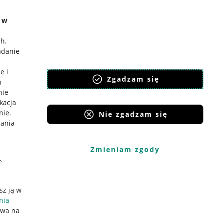
e w
ch
.
adanie
e i
Zgadzam się
h
nie
ikacja
nie
.
Nie zgadzam się
iania
Zmieniam zgody
e
sz ją w
nia
ywa na