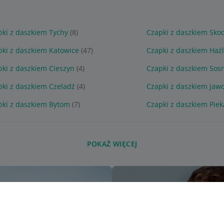
pki z daszkiem Tychy
(8)
Czapki z daszkiem Sko
pki z daszkiem Katowice
(47)
Czapki z daszkiem Haż
ki z daszkiem Cieszyn
(4)
Czapki z daszkiem Sos
pki z daszkiem Czeladź
(4)
Czapki z daszkiem Jaw
pki z daszkiem Bytom
(7)
Czapki z daszkiem Piek
POKAŻ WIĘCEJ