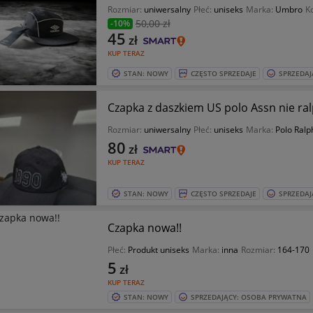
Rozmiar:
uniwersalny
Płeć:
uniseks
Marka:
Umbro
K
50
,00 zł
-10%
45
zł
KUP TERAZ
STAN: NOWY
CZĘSTO SPRZEDAJE
SPRZEDAJ
Czapka z daszkiem US polo Assn nie ra
Rozmiar:
uniwersalny
Płeć:
uniseks
Marka:
Polo Ralp
80
zł
KUP TERAZ
STAN: NOWY
CZĘSTO SPRZEDAJE
SPRZEDAJ
Czapka nowa!!
Płeć:
Produkt uniseks
Marka:
inna
Rozmiar:
164-170
5
zł
KUP TERAZ
STAN: NOWY
SPRZEDAJĄCY: OSOBA PRYWATNA