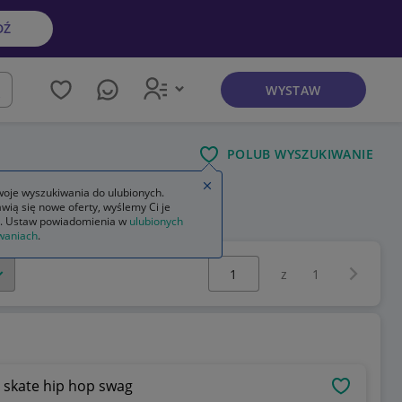
DŹ
WYSTAW
kaj
POLUB WYSZUKIWANIE
Zamknij wskazówkę
oje wyszukiwania do ulubionych.
wią się nowe oferty, wyślemy Ci je
szkiem męska
. Ustaw powiadomienia w
ulubionych
waniach
.
Wybierz stronę:
Następna 
z
1
 skate hip hop swag
OBSERWU