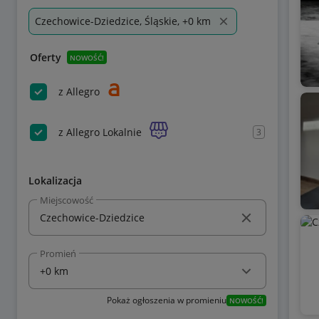
Czechowice-Dziedzice, Śląskie, +0 km
Oferty
NOWOŚĆ!
z Allegro
z Allegro Lokalnie
3
Lokalizacja
Miejscowość
Promień
Pokaż ogłoszenia w promieniu
NOWOŚĆ!