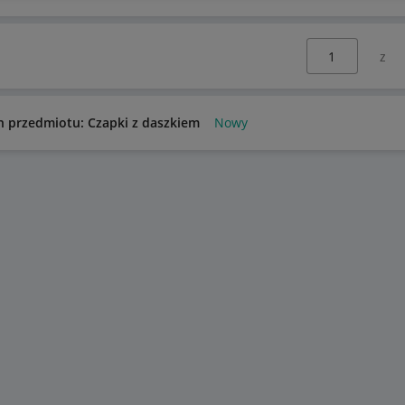
Wybierz stronę:
n przedmiotu: Czapki z daszkiem
Nowy