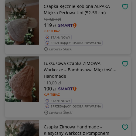
Czapka Ręcznie Robiona ALPAKA
OBSE
Miękka Perłowa Uni (52-56 cm)
129
,00 zł
119
zł
KUP TERAZ
STAN: NOWY
SPRZEDAJĄCY: OSOBA PRYWATNA
Lwówek Śląski
Luksusowa Czapka ZIMOWA
OBSE
Warkocze – Bambusowa Miękkość –
Handmade
110
,00 zł
100
zł
KUP TERAZ
STAN: NOWY
SPRZEDAJĄCY: OSOBA PRYWATNA
Lwówek Śląski
Czapka Zimowa Handmade –
OBSE
Klasyczny Warkocz z Pomponem