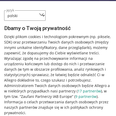
język
Dbamy o Twoją prywatność
Dzięki plikom cookies i technologiom pokrewnym
(np. piksele,
SDK)
oraz przetwarzaniu Twoich danych osobowych
(między
innymi unikalne identyfikatory, dane przeglądarki)
, możemy
zapewnić, że dopasujemy do Ciebie wyświetlane treści.
Wyrażając zgodę na przechowywanie informacji na
urządzeniu końcowym lub dostęp do nich i przetwarzanie
danych (w tym w obszarze profilowania, analiz rynkowych i
statystycznych) sprawiasz, że łatwiej będzie odnaleźć Ci w
Allegro dokładnie to, czego szukasz i potrzebujesz.
Administratorem Twoich danych osobowych będzie Allegro a
w niektórych przypadkach nasi partnerzy (
17
partnerów
), w
tym tzw. “Zaufani Partnerzy IAB Europe” (
9
partnerów
).
Przydatne informacje
Informacja o celach przetwarzania danych osobowych przez
naszych partnerów znajduje się w ich politykach ochrony
prywatności.
Jak to działa