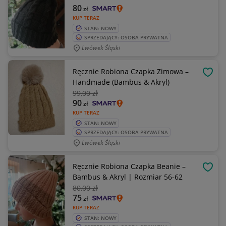
80
zł
KUP TERAZ
STAN: NOWY
SPRZEDAJĄCY: OSOBA PRYWATNA
Lwówek Śląski
Ręcznie Robiona Czapka Zimowa –
OBSE
Handmade (Bambus & Akryl)
99
,00 zł
90
zł
KUP TERAZ
STAN: NOWY
SPRZEDAJĄCY: OSOBA PRYWATNA
Lwówek Śląski
Ręcznie Robiona Czapka Beanie –
OBSE
Bambus & Akryl | Rozmiar 56-62
80
,00 zł
75
zł
KUP TERAZ
STAN: NOWY