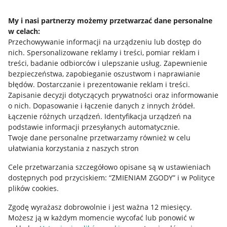
Napisz do nas
My i nasi partnerzy możemy przetwarzać dane personalne
w celach:
Allegro Gadane dla sprzedających
Przechowywanie informacji na urządzeniu lub dostęp do
Allegro Gadane dla kupujących
nich
.
Spersonalizowane reklamy i treści, pomiar reklam i
treści, badanie odbiorców i ulepszanie usług
.
Zapewnienie
Mapa miejscowości
bezpieczeństwa, zapobieganie oszustwom i naprawianie
błędów
.
Dostarczanie i prezentowanie reklam i treści
.
Informacje prawne
Zapisanie decyzji dotyczących prywatności oraz informowanie
o nich
.
Dopasowanie i łączenie danych z innych źródeł
.
Regulamin
Łączenie różnych urządzeń
.
Identyfikacja urządzeń na
podstawie informacji przesyłanych automatycznie
.
Polityka plików "cookies"
Twoje dane personalne przetwarzamy również w celu
ułatwiania korzystania z naszych stron
Ustawienia plików "cookies"
Cele przetwarzania szczegółowo opisane są w ustawieniach
Udostępnianie lokalizacji
dostępnych pod przyciskiem: “ZMIENIAM ZGODY” i w Polityce
Informacje dla Aktu o Usługach Cyfrowych
plików cookies.
Zgodę wyrażasz dobrowolnie i jest ważna 12 miesięcy.
Pobierz aplikację
Możesz ją w każdym momencie wycofać lub ponowić w