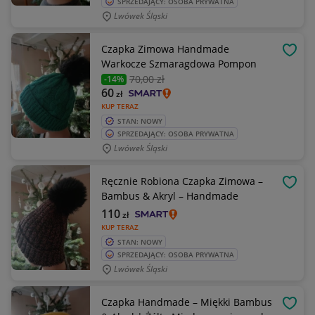
SPRZEDAJĄCY: OSOBA PRYWATNA
Lwówek Śląski
Czapka Zimowa Handmade
OBSE
Warkocze Szmaragdowa Pompon
70
,00 zł
-14%
60
zł
KUP TERAZ
STAN: NOWY
SPRZEDAJĄCY: OSOBA PRYWATNA
Lwówek Śląski
Ręcznie Robiona Czapka Zimowa –
OBSE
Bambus & Akryl – Handmade
110
zł
KUP TERAZ
STAN: NOWY
SPRZEDAJĄCY: OSOBA PRYWATNA
Lwówek Śląski
Czapka Handmade – Miękki Bambus
OBSE