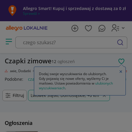
Allegro Smart! Kupuj i sprzedawaj z dostawą za 0 zł
Sprawdź »
Otwórz menu z kategoriami
szukaj
Czapki zimowe
12
ogłoszeń
POL
eż, Obuwie, Dodatki
Galanteria i dodatki
Nakrycia głowy
Czapki zimowe
Zamkn
Dodaj swoje wyszukiwania do ulubionych.
Gdy pojawią się nowe oferty, wyślemy Ci je
Podobne:
czapki zimowe
kolorowe damskie czapki zimowe
mailowo. Ustaw powiadomienia w
ulubionych
wyszukiwaniach
.
Filtruj
Lwówek Śląski, Dolnośląskie, +0 km
Ogłoszenia