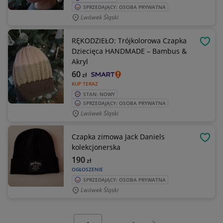
SPRZEDAJĄCY: OSOBA PRYWATNA
Lwówek Śląski
RĘKODZIEŁO: Trójkolorowa Czapka
OBSE
Dziecięca HANDMADE – Bambus &
Akryl
60
zł
KUP TERAZ
STAN: NOWY
SPRZEDAJĄCY: OSOBA PRYWATNA
Lwówek Śląski
Czapka zimowa Jack Daniels
OBSE
kolekcjonerska
190
zł
OGŁOSZENIE
SPRZEDAJĄCY: OSOBA PRYWATNA
Lwówek Śląski
Wybierz stronę:
Następna strona