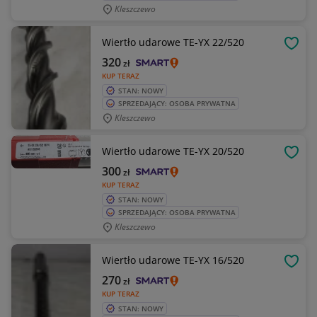
Kleszczewo
Wiertło udarowe TE-YX 22/520
OBSE
320
zł
KUP TERAZ
STAN: NOWY
SPRZEDAJĄCY: OSOBA PRYWATNA
Kleszczewo
Wiertło udarowe TE-YX 20/520
OBSE
300
zł
KUP TERAZ
STAN: NOWY
SPRZEDAJĄCY: OSOBA PRYWATNA
Kleszczewo
Wiertło udarowe TE-YX 16/520
OBSE
270
zł
KUP TERAZ
STAN: NOWY