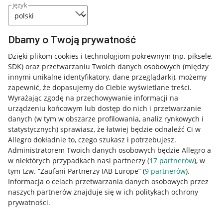
język
Dbamy o Twoją prywatność
Dzięki plikom cookies i technologiom pokrewnym
(np. piksele,
SDK)
oraz przetwarzaniu Twoich danych osobowych
(między
innymi unikalne identyfikatory, dane przeglądarki)
, możemy
zapewnić, że dopasujemy do Ciebie wyświetlane treści.
Wyrażając zgodę na przechowywanie informacji na
urządzeniu końcowym lub dostęp do nich i przetwarzanie
danych (w tym w obszarze profilowania, analiz rynkowych i
statystycznych) sprawiasz, że łatwiej będzie odnaleźć Ci w
Allegro dokładnie to, czego szukasz i potrzebujesz.
Administratorem Twoich danych osobowych będzie Allegro a
w niektórych przypadkach nasi partnerzy (
17
partnerów
), w
Nawigacja
tym tzw. “Zaufani Partnerzy IAB Europe” (
9
partnerów
).
Przydatne informacje
Informacja o celach przetwarzania danych osobowych przez
naszych partnerów znajduje się w ich politykach ochrony
prywatności.
Jak to działa
Napisz do nas