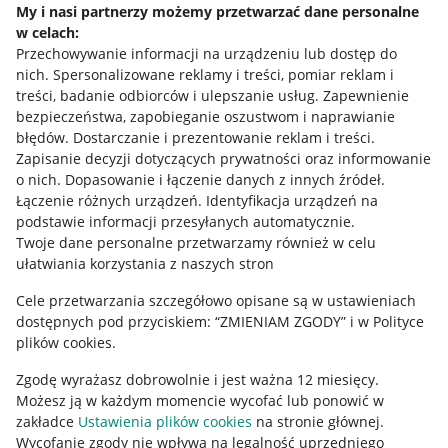
My i nasi partnerzy możemy przetwarzać dane personalne
w celach:
Allegro Gadane dla sprzedających
Przechowywanie informacji na urządzeniu lub dostęp do
Allegro Gadane dla kupujących
nich
.
Spersonalizowane reklamy i treści, pomiar reklam i
treści, badanie odbiorców i ulepszanie usług
.
Zapewnienie
Mapa miejscowości
bezpieczeństwa, zapobieganie oszustwom i naprawianie
błędów
.
Dostarczanie i prezentowanie reklam i treści
.
Informacje prawne
Zapisanie decyzji dotyczących prywatności oraz informowanie
o nich
.
Dopasowanie i łączenie danych z innych źródeł
.
Regulamin
Łączenie różnych urządzeń
.
Identyfikacja urządzeń na
podstawie informacji przesyłanych automatycznie
.
Polityka plików "cookies"
Twoje dane personalne przetwarzamy również w celu
ułatwiania korzystania z naszych stron
Ustawienia plików "cookies"
Cele przetwarzania szczegółowo opisane są w ustawieniach
Udostępnianie lokalizacji
dostępnych pod przyciskiem: “ZMIENIAM ZGODY” i w Polityce
Informacje dla Aktu o Usługach Cyfrowych
plików cookies.
Zgodę wyrażasz dobrowolnie i jest ważna 12 miesięcy.
Pobierz aplikację
Możesz ją w każdym momencie wycofać lub ponowić w
zakładce
Ustawienia plików cookies
na stronie głównej.
Wycofanie zgody nie wpływa na legalność uprzedniego