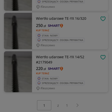
SPRZEDAJĄCY: OSOBA PRYWATNA
Kleszczewo
Wiertło udarowe TE-YX 16/320
OBSE
250
zł
KUP TERAZ
STAN: NOWY
SPRZEDAJĄCY: OSOBA PRYWATNA
Kleszczewo
Wiertło udarowe TE-YX 14/52
OBSE
#2179049
220
zł
KUP TERAZ
STAN: NOWY
SPRZEDAJĄCY: OSOBA PRYWATNA
Kleszczewo
Wybierz stronę:
Następna strona
z
1