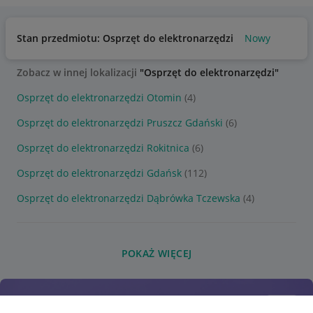
Stan przedmiotu: Osprzęt do elektronarzędzi
Nowy
Zobacz w innej lokalizacji
"Osprzęt do elektronarzędzi"
Osprzęt do elektronarzędzi Otomin
(4)
Osprzęt do elektronarzędzi Pruszcz Gdański
(6)
Osprzęt do elektronarzędzi Rokitnica
(6)
Osprzęt do elektronarzędzi Gdańsk
(112)
Osprzęt do elektronarzędzi Dąbrówka Tczewska
(4)
POKAŻ WIĘCEJ