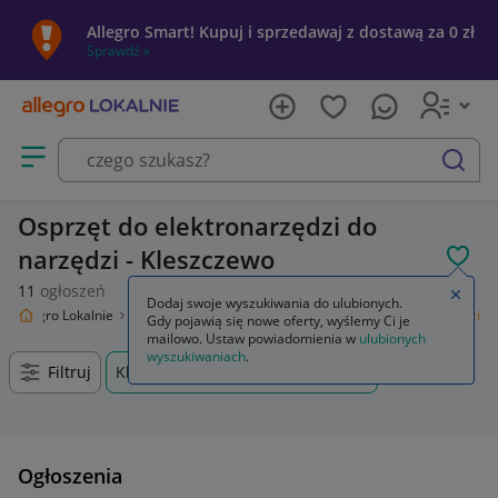
Allegro Smart! Kupuj i sprzedawaj z dostawą za 0 zł
Sprawdź »
Otwórz menu z kategoriami
szukaj
Osprzęt do elektronarzędzi do
narzędzi - Kleszczewo
POL
11
ogłoszeń
Zamkn
Dodaj swoje wyszukiwania do ulubionych.
Allegro Lokalnie
Dom i Ogród
Narzędzia
Osprzęt do elektronarzędzi
Gdy pojawią się nowe oferty, wyślemy Ci je
mailowo. Ustaw powiadomienia w
ulubionych
wyszukiwaniach
.
Filtruj
Kleszczewo, Pomorskie, +0 km
Ogłoszenia