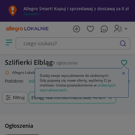
Allegro Smart! Kupuj i sprzedawaj z dostawą za 0 zł
Sprawdź »
Otwórz menu z kategoriami
szukaj
Szlifierki Elbląg
1
ogłoszenie
POL
Allegro Lokalnie
Dom i Ogród
Narzędzia
Szlifierki
Zamkn
Dodaj swoje wyszukiwania do ulubionych.
Gdy pojawią się nowe oferty, wyślemy Ci je
Podobne:
osłona przeciwpyłowa do szlifierki
przystawka do sz
mailowo. Ustaw powiadomienia w
ulubionych
wyszukiwaniach
.
Filtruj
Elbląg, Warmińsko-mazurskie, +0 km
Ogłoszenia