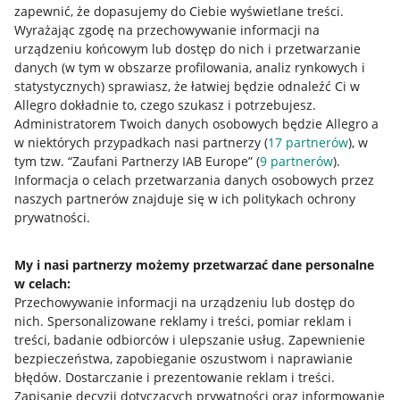
zapewnić, że dopasujemy do Ciebie wyświetlane treści.
Wyrażając zgodę na przechowywanie informacji na
urządzeniu końcowym lub dostęp do nich i przetwarzanie
danych (w tym w obszarze profilowania, analiz rynkowych i
statystycznych) sprawiasz, że łatwiej będzie odnaleźć Ci w
Allegro dokładnie to, czego szukasz i potrzebujesz.
Administratorem Twoich danych osobowych będzie Allegro a
Przydatne informacje
w niektórych przypadkach nasi partnerzy (
17
partnerów
), w
tym tzw. “Zaufani Partnerzy IAB Europe” (
9
partnerów
).
Informacja o celach przetwarzania danych osobowych przez
Jak to działa
naszych partnerów znajduje się w ich politykach ochrony
Napisz do nas
prywatności.
Allegro Gadane dla sprzedających
My i nasi partnerzy możemy przetwarzać dane personalne
Allegro Gadane dla kupujących
w celach:
Przechowywanie informacji na urządzeniu lub dostęp do
Mapa miejscowości
nich
.
Spersonalizowane reklamy i treści, pomiar reklam i
treści, badanie odbiorców i ulepszanie usług
.
Zapewnienie
Informacje prawne
bezpieczeństwa, zapobieganie oszustwom i naprawianie
błędów
.
Dostarczanie i prezentowanie reklam i treści
.
Regulamin
Zapisanie decyzji dotyczących prywatności oraz informowanie