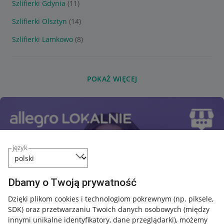
Szlifierki Gdynia
(11)
Szlifierki Olsztyn
(14)
Szlifierki Lamkowo
(8)
POKAŻ WIĘCEJ
język
Dbamy o Twoją prywatność
Dzięki plikom cookies i technologiom pokrewnym
(np. piksele,
SDK)
oraz przetwarzaniu Twoich danych osobowych
(między
innymi unikalne identyfikatory, dane przeglądarki)
, możemy