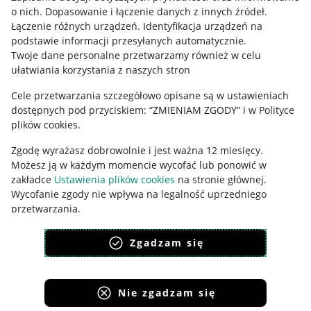
o nich
.
Dopasowanie i łączenie danych z innych źródeł
.
Polityka plików "cookies"
Łączenie różnych urządzeń
.
Identyfikacja urządzeń na
podstawie informacji przesyłanych automatycznie
.
Ustawienia plików "cookies"
Twoje dane personalne przetwarzamy również w celu
Udostępnianie lokalizacji
ułatwiania korzystania z naszych stron
Informacje dla Aktu o Usługach Cyfrowych
Cele przetwarzania szczegółowo opisane są w ustawieniach
dostępnych pod przyciskiem: “ZMIENIAM ZGODY” i w Polityce
Pobierz aplikację
plików cookies.
Zgodę wyrażasz dobrowolnie i jest ważna 12 miesięcy.
Możesz ją w każdym momencie wycofać lub ponowić w
zakładce
Ustawienia plików cookies
na stronie głównej.
Wycofanie zgody nie wpływa na legalność uprzedniego
przetwarzania.
polityka plików cookies
polityka ochrony prywatności
Zgadzam się
Nie zgadzam się
Korzystanie z serwisu oznacza akceptację
regulaminu
.