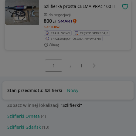
Szlifierka prosta CELMA PRAc 100 II
OBSE
do negocjacji
800
zł
KUP TERAZ
STAN: NOWY
CZĘSTO SPRZEDAJE
SPRZEDAJĄCY: OSOBA PRYWATNA
Elbląg
Wybierz stronę:
Następna strona
z
1
Stan przedmiotu: Szlifierki
Nowy
Zobacz w innej lokalizacji
"Szlifierki"
Szlifierki Orneta
(4)
Szlifierki Gdańsk
(13)