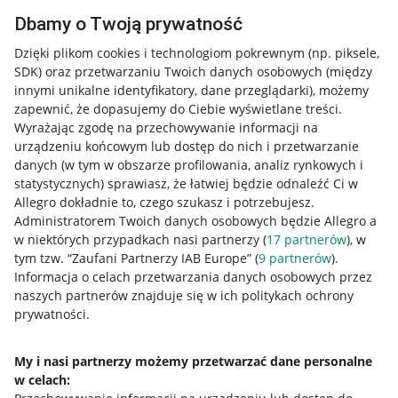
Dbamy o Twoją prywatność
Dzięki plikom cookies i technologiom pokrewnym
(np. piksele,
SDK)
oraz przetwarzaniu Twoich danych osobowych
(między
innymi unikalne identyfikatory, dane przeglądarki)
, możemy
zapewnić, że dopasujemy do Ciebie wyświetlane treści.
Wyrażając zgodę na przechowywanie informacji na
urządzeniu końcowym lub dostęp do nich i przetwarzanie
danych (w tym w obszarze profilowania, analiz rynkowych i
statystycznych) sprawiasz, że łatwiej będzie odnaleźć Ci w
Allegro dokładnie to, czego szukasz i potrzebujesz.
Administratorem Twoich danych osobowych będzie Allegro a
w niektórych przypadkach nasi partnerzy (
17
partnerów
), w
tym tzw. “Zaufani Partnerzy IAB Europe” (
9
partnerów
).
Przydatne informacje
Informacja o celach przetwarzania danych osobowych przez
naszych partnerów znajduje się w ich politykach ochrony
prywatności.
Jak to działa
Napisz do nas
My i nasi partnerzy możemy przetwarzać dane personalne
w celach:
Allegro Gadane dla sprzedających