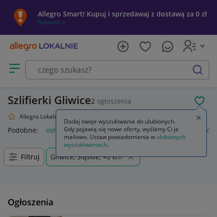
Allegro Smart! Kupuj i sprzedawaj z dostawą za 0 zł
Sprawdź »
Otwórz menu z kategoriami
szukaj
Szlifierki Gliwice
2
ogłoszenia
POL
Allegro Lokalnie
Dom i Ogród
Narzędzia
Szlifierki
Zamkn
Dodaj swoje wyszukiwania do ulubionych.
Gdy pojawią się nowe oferty, wyślemy Ci je
Podobne:
osłona przeciwpyłowa do szlifierki
przystawka do sz
mailowo. Ustaw powiadomienia w
ulubionych
wyszukiwaniach
.
Filtruj
Gliwice, Śląskie, +0 km
Ogłoszenia