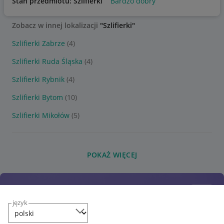
Stan przedmiotu: Szlifierki
Bardzo dobry
Zobacz w innej lokalizacji
"Szlifierki"
Szlifierki Zabrze
(4)
Szlifierki Ruda Śląska
(4)
Szlifierki Rybnik
(4)
Szlifierki Bytom
(10)
Szlifierki Mikołów
(5)
POKAŻ WIĘCEJ
język