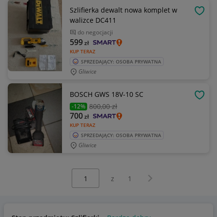
Szlifierka dewalt nowa komplet w
OBSE
walizce DC411
do negocjacji
599
zł
KUP TERAZ
SPRZEDAJĄCY: OSOBA PRYWATNA
Gliwice
BOSCH GWS 18V-10 SC
OBSE
800
,00 zł
-12%
700
zł
KUP TERAZ
SPRZEDAJĄCY: OSOBA PRYWATNA
Gliwice
Wybierz stronę:
Następna strona
z
1