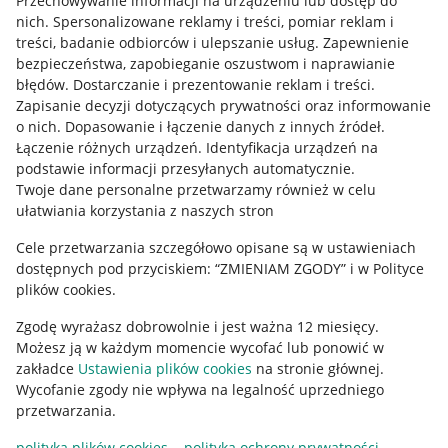
Przechowywanie informacji na urządzeniu lub dostęp do
Allegro Gadane dla kupujących
nich
.
Spersonalizowane reklamy i treści, pomiar reklam i
treści, badanie odbiorców i ulepszanie usług
.
Zapewnienie
Mapa miejscowości
bezpieczeństwa, zapobieganie oszustwom i naprawianie
błędów
.
Dostarczanie i prezentowanie reklam i treści
.
Informacje prawne
Zapisanie decyzji dotyczących prywatności oraz informowanie
o nich
.
Dopasowanie i łączenie danych z innych źródeł
.
Regulamin
Łączenie różnych urządzeń
.
Identyfikacja urządzeń na
podstawie informacji przesyłanych automatycznie
.
Polityka plików "cookies"
Twoje dane personalne przetwarzamy również w celu
ułatwiania korzystania z naszych stron
Ustawienia plików "cookies"
Cele przetwarzania szczegółowo opisane są w ustawieniach
Udostępnianie lokalizacji
dostępnych pod przyciskiem: “ZMIENIAM ZGODY” i w Polityce
Informacje dla Aktu o Usługach Cyfrowych
plików cookies.
Zgodę wyrażasz dobrowolnie i jest ważna 12 miesięcy.
Pobierz aplikację
Możesz ją w każdym momencie wycofać lub ponowić w
zakładce
Ustawienia plików cookies
na stronie głównej.
Wycofanie zgody nie wpływa na legalność uprzedniego
przetwarzania.
polityka plików cookies
polityka ochrony prywatności