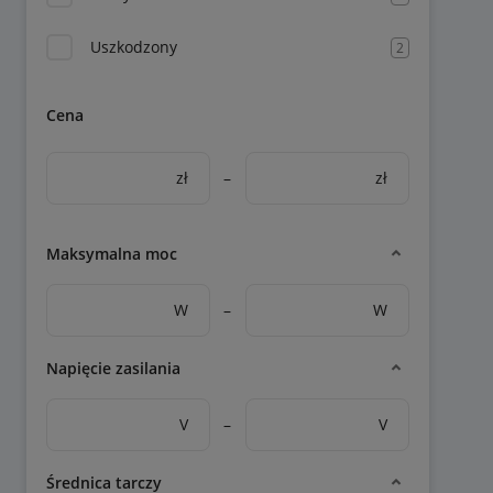
Uszkodzony
2
Cena
zł
–
zł
Maksymalna moc
W
–
W
Napięcie zasilania
V
–
V
Średnica tarczy