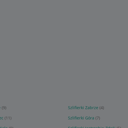
e
(9)
Szlifierki Zabrze
(4)
ec
(11)
Szlifierki Góra
(7)