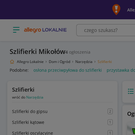
All
Otwórz menu z kategoriami
Szlifierki Mikołów
4
ogłoszenia
Allegro Lokalnie
Dom i Ogród
Narzędzia
Szlifierki
Podobne:
osłona przeciwpyłowa do szlifierki
przystawka do 
Szlifierki
Wido
wróć do
Narzędzia
Szlifierki do gipsu
2
Og
Szlifierki kątowe
1
Szlifierki oscylacyjne
1