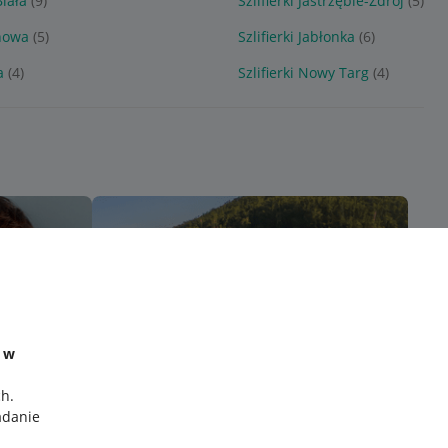
Biała
(9)
Szlifierki Jastrzębie-Zdrój
(5)
chowa
(5)
Szlifierki Jabłonka
(6)
a
(4)
Szlifierki Nowy Targ
(4)
e w
ch
.
adanie