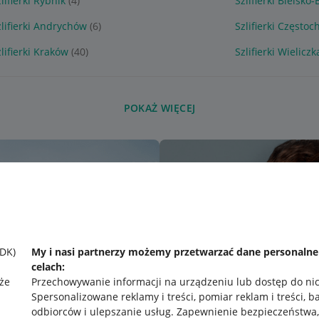
lifierki Rybnik
(4)
Szlifierki Bielsko-
zlifierki Andrychów
(6)
Szlifierki Często
lifierki Kraków
(40)
Szlifierki Wieliczk
POKAŻ WIĘCEJ
SDK)
My i nasi partnerzy możemy przetwarzać dane personaln
celach:
że
Przechowywanie informacji na urządzeniu lub dostęp do ni
Spersonalizowane reklamy i treści, pomiar reklam i treści, b
odbiorców i ulepszanie usług
.
Zapewnienie bezpieczeństwa,