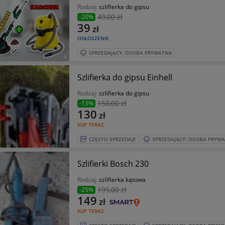
Rodzaj:
szlifierka do gipsu
49
,00 zł
-20%
39
zł
OGŁOSZENIE
SPRZEDAJĄCY: OSOBA PRYWATNA
Szlifierka do gipsu Einhell
Rodzaj:
szlifierka do gipsu
150
,00 zł
-13%
130
zł
KUP TERAZ
CZĘSTO SPRZEDAJE
SPRZEDAJĄCY: OSOBA PRYW
Szlifierki Bosch 230
Rodzaj:
szlifierka kątowa
199
,00 zł
-25%
149
zł
KUP TERAZ