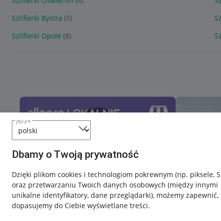
Szlifierki Oświęcim
(4)
Sz
Szlifierki Bystra
(5)
S
Szlifierki Opole
(8)
Sz
język
Dbamy o Twoją prywatność
Dzięki plikom cookies i technologiom pokrewnym
(np. piksele, 
oraz przetwarzaniu Twoich danych osobowych
(między innymi
unikalne identyfikatory, dane przeglądarki)
, możemy zapewnić, 
dopasujemy do Ciebie wyświetlane treści.