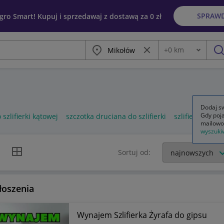
SPRAW
egro Smart! Kupuj i sprzedawaj z dostawą za 0 zł
Miasto
Wyczyść frazę
+
0
km
Odległość
szu
Dodaj sw
Gdy poja
szlifierki kątowej
szczotka druciana do szlifierki
szlifierki kątow
mailowo
wyszuki
k listy
Widok siatki
Sortuj od:
łoszenia
Wynajem Szlifierka Żyrafa do gipsu