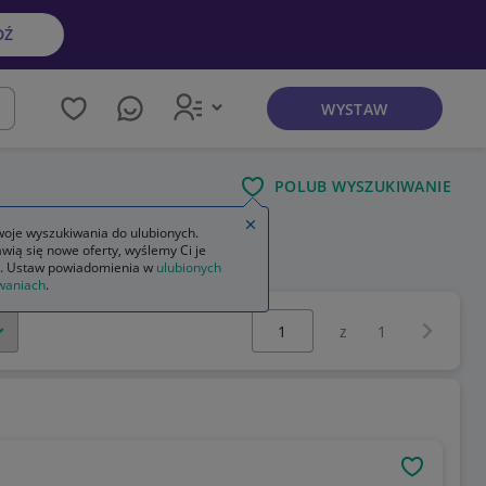
DŹ
WYSTAW
kaj
POLUB WYSZUKIWANIE
Zamknij wskazówkę
oje wyszukiwania do ulubionych.
wią się nowe oferty, wyślemy Ci je
e
stojak do szlifierki kątowej
. Ustaw powiadomienia w
ulubionych
waniach
.
Wybierz stronę:
Następna 
z
1
OBSERWU