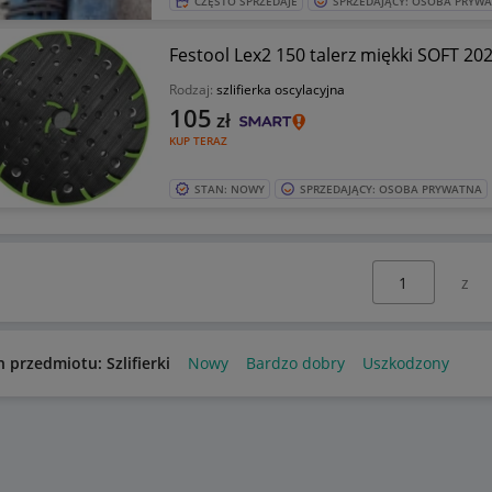
CZĘSTO SPRZEDAJE
SPRZEDAJĄCY: OSOBA PRYW
Festool Lex2 150 talerz miękki SOFT 20
Rodzaj:
szlifierka oscylacyjna
105
zł
KUP TERAZ
STAN: NOWY
SPRZEDAJĄCY: OSOBA PRYWATNA
Wybierz stronę:
n przedmiotu: Szlifierki
Nowy
Bardzo dobry
Uszkodzony