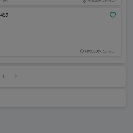
Mikołów, Centrum
ATNA
2459
OBSERWU
MIKOŁÓW, Centrum
Następna strona
z
1