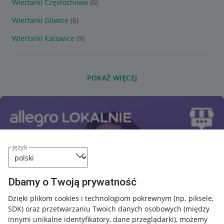
Wiertarki Częstochowa
(6)
Wiertarki Gliwice
(6)
Wiertarki Katowice
(9)
POKAŻ WIĘCEJ
język
Dbamy o Twoją prywatność
Dzięki plikom cookies i technologiom pokrewnym
(np. piksele,
SDK)
oraz przetwarzaniu Twoich danych osobowych
(między
innymi unikalne identyfikatory, dane przeglądarki)
, możemy