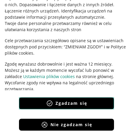
o nich
.
Dopasowanie i łączenie danych z innych źródeł
.
Polityka plików "cookies"
Łączenie różnych urządzeń
.
Identyfikacja urządzeń na
podstawie informacji przesyłanych automatycznie
.
Ustawienia plików "cookies"
Twoje dane personalne przetwarzamy również w celu
Udostępnianie lokalizacji
ułatwiania korzystania z naszych stron
Informacje dla Aktu o Usługach Cyfrowych
Cele przetwarzania szczegółowo opisane są w ustawieniach
dostępnych pod przyciskiem: “ZMIENIAM ZGODY” i w Polityce
Pobierz aplikację
plików cookies.
Zgodę wyrażasz dobrowolnie i jest ważna 12 miesięcy.
Możesz ją w każdym momencie wycofać lub ponowić w
zakładce
Ustawienia plików cookies
na stronie głównej.
Wycofanie zgody nie wpływa na legalność uprzedniego
przetwarzania.
polityka plików cookies
polityka ochrony prywatności
Zgadzam się
Nie zgadzam się
Korzystanie z serwisu oznacza akceptację
regulaminu
.