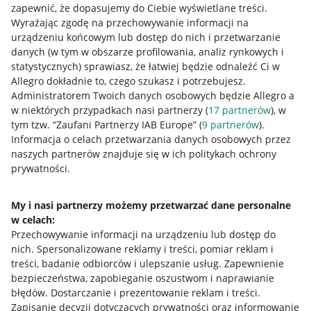
zapewnić, że dopasujemy do Ciebie wyświetlane treści.
Wyrażając zgodę na przechowywanie informacji na
urządzeniu końcowym lub dostęp do nich i przetwarzanie
danych (w tym w obszarze profilowania, analiz rynkowych i
statystycznych) sprawiasz, że łatwiej będzie odnaleźć Ci w
Allegro dokładnie to, czego szukasz i potrzebujesz.
Administratorem Twoich danych osobowych będzie Allegro a
Przydatne informacje
w niektórych przypadkach nasi partnerzy (
17
partnerów
), w
tym tzw. “Zaufani Partnerzy IAB Europe” (
9
partnerów
).
Informacja o celach przetwarzania danych osobowych przez
Jak to działa
naszych partnerów znajduje się w ich politykach ochrony
Napisz do nas
prywatności.
Allegro Gadane dla sprzedających
My i nasi partnerzy możemy przetwarzać dane personalne
Allegro Gadane dla kupujących
w celach:
Przechowywanie informacji na urządzeniu lub dostęp do
Mapa miejscowości
nich
.
Spersonalizowane reklamy i treści, pomiar reklam i
treści, badanie odbiorców i ulepszanie usług
.
Zapewnienie
Informacje prawne
bezpieczeństwa, zapobieganie oszustwom i naprawianie
błędów
.
Dostarczanie i prezentowanie reklam i treści
.
Regulamin
Zapisanie decyzji dotyczących prywatności oraz informowanie