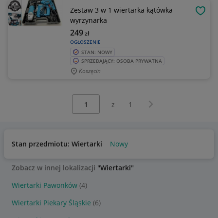
Zestaw 3 w 1 wiertarka kątówka
OBSE
wyrzynarka
249
zł
OGŁOSZENIE
STAN: NOWY
SPRZEDAJĄCY: OSOBA PRYWATNA
Koszęcin
Wybierz stronę:
Następna strona
z
1
Stan przedmiotu: Wiertarki
Nowy
Zobacz w innej lokalizacji
"Wiertarki"
Wiertarki Pawonków
(4)
Wiertarki Piekary Śląskie
(6)