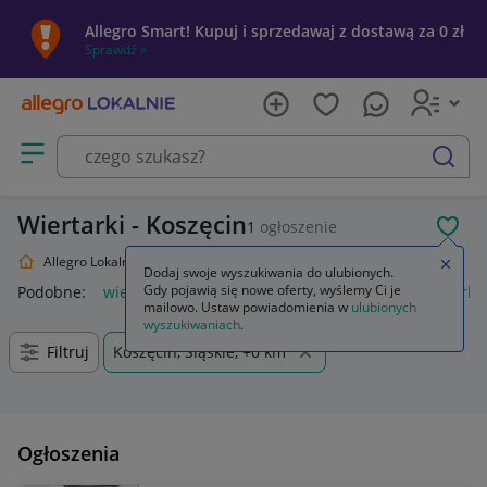
Allegro Smart! Kupuj i sprzedawaj z dostawą za 0 zł
Sprawdź »
Otwórz menu z kategoriami
szukaj
Wiertarki - Koszęcin
1
ogłoszenie
POL
Allegro Lokalnie
Dom i Ogród
Narzędzia
Wiertarki
Zamkn
Dodaj swoje wyszukiwania do ulubionych.
Gdy pojawią się nowe oferty, wyślemy Ci je
Podobne:
wiertarki
stojak do wiertarki
uchwyt do wiertarki
mailowo. Ustaw powiadomienia w
ulubionych
wyszukiwaniach
.
Filtruj
Koszęcin, Śląskie, +0 km
Ogłoszenia