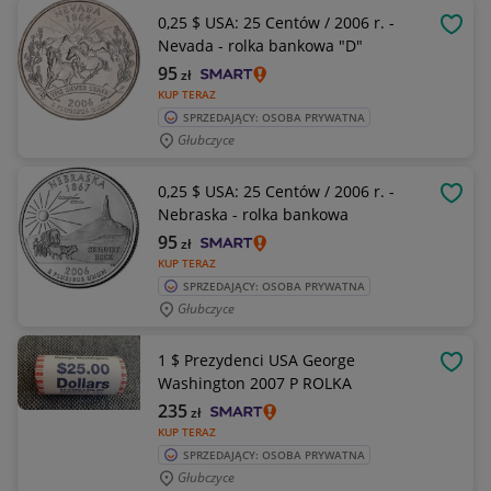
0,25 $ USA: 25 Centów / 2006 r. -
OBSE
Nevada - rolka bankowa "D"
95
zł
KUP TERAZ
SPRZEDAJĄCY: OSOBA PRYWATNA
Głubczyce
0,25 $ USA: 25 Centów / 2006 r. -
OBSE
Nebraska - rolka bankowa
95
zł
KUP TERAZ
SPRZEDAJĄCY: OSOBA PRYWATNA
Głubczyce
1 $ Prezydenci USA George
OBSE
Washington 2007 P ROLKA
235
zł
KUP TERAZ
SPRZEDAJĄCY: OSOBA PRYWATNA
Głubczyce