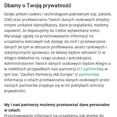
Dbamy o Twoją prywatność
Dzięki plikom cookies i technologiom pokrewnym
(np. piksele,
SDK)
oraz przetwarzaniu Twoich danych osobowych
(między
innymi unikalne identyfikatory, dane przeglądarki)
, możemy
zapewnić, że dopasujemy do Ciebie wyświetlane treści.
Wyrażając zgodę na przechowywanie informacji na
urządzeniu końcowym lub dostęp do nich i przetwarzanie
danych (w tym w obszarze profilowania, analiz rynkowych i
statystycznych) sprawiasz, że łatwiej będzie odnaleźć Ci w
Allegro dokładnie to, czego szukasz i potrzebujesz.
Administratorem Twoich danych osobowych będzie Allegro a
w niektórych przypadkach nasi partnerzy (
17
partnerów
), w
tym tzw. “Zaufani Partnerzy IAB Europe” (
9
partnerów
).
Przydatne informacje
Informacja o celach przetwarzania danych osobowych przez
naszych partnerów znajduje się w ich politykach ochrony
prywatności.
Jak to działa
Napisz do nas
My i nasi partnerzy możemy przetwarzać dane personalne
w celach:
Allegro Gadane dla sprzedających
Przechowywanie informacji na urządzeniu lub dostęp do