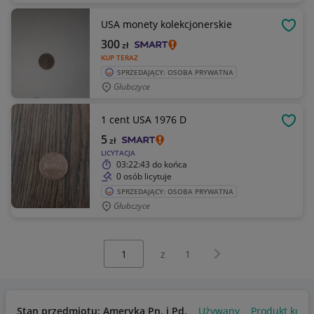
USA monety kolekcjonerskie
OBSE
300
zł
KUP TERAZ
SPRZEDAJĄCY: OSOBA PRYWATNA
Głubczyce
1 cent USA 1976 D
OBSE
5
zł
LICYTACJA
03:22:43
do końca
0 osób licytuje
SPRZEDAJĄCY: OSOBA PRYWATNA
Głubczyce
Wybierz stronę:
Następna strona
z
1
Stan przedmiotu: Ameryka Pn. i Pd.
Używany
Produkt kolek