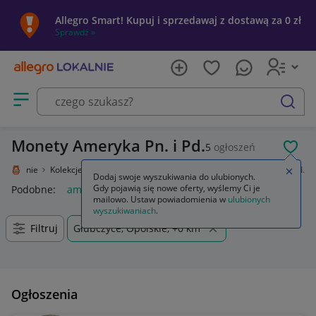
Allegro Smart! Kupuj i sprzedawaj z dostawą za 0 zł
Sprawdź »
Otwórz menu z kategoriami
szukaj
Monety Ameryka Pn. i Pd.
5
ogłoszeń
POL
o Lokalnie
Kolekcje i sztuka
Kolekcje
Numizmatyka
Ameryka Pn. i Pd.
Zamkn
Dodaj swoje wyszukiwania do ulubionych.
Gdy pojawią się nowe oferty, wyślemy Ci je
Podobne:
ameryka pn i pd
mailowo. Ustaw powiadomienia w
ulubionych
wyszukiwaniach
.
Filtruj
Głubczyce, Opolskie, +0 km
Ogłoszenia