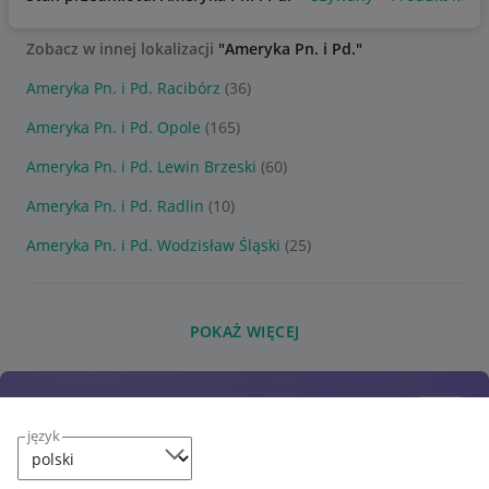
Zobacz w innej lokalizacji
"Ameryka Pn. i Pd."
Ameryka Pn. i Pd. Racibórz
(36)
Ameryka Pn. i Pd. Opole
(165)
Ameryka Pn. i Pd. Lewin Brzeski
(60)
Ameryka Pn. i Pd. Radlin
(10)
Ameryka Pn. i Pd. Wodzisław Śląski
(25)
POKAŻ WIĘCEJ
język