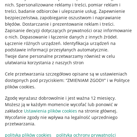
Allegro Gadane dla kupujących
nich
.
Spersonalizowane reklamy i treści, pomiar reklam i
treści, badanie odbiorców i ulepszanie usług
.
Zapewnienie
Mapa miejscowości
bezpieczeństwa, zapobieganie oszustwom i naprawianie
błędów
.
Dostarczanie i prezentowanie reklam i treści
.
Informacje prawne
Zapisanie decyzji dotyczących prywatności oraz informowanie
o nich
.
Dopasowanie i łączenie danych z innych źródeł
.
Regulamin
Łączenie różnych urządzeń
.
Identyfikacja urządzeń na
podstawie informacji przesyłanych automatycznie
.
Polityka plików "cookies"
Twoje dane personalne przetwarzamy również w celu
ułatwiania korzystania z naszych stron
Ustawienia plików "cookies"
Cele przetwarzania szczegółowo opisane są w ustawieniach
Udostępnianie lokalizacji
dostępnych pod przyciskiem: “ZMIENIAM ZGODY” i w Polityce
Informacje dla Aktu o Usługach Cyfrowych
plików cookies.
Zgodę wyrażasz dobrowolnie i jest ważna 12 miesięcy.
Pobierz aplikację
Możesz ją w każdym momencie wycofać lub ponowić w
zakładce
Ustawienia plików cookies
na stronie głównej.
Wycofanie zgody nie wpływa na legalność uprzedniego
przetwarzania.
polityka plików cookies
polityka ochrony prywatności