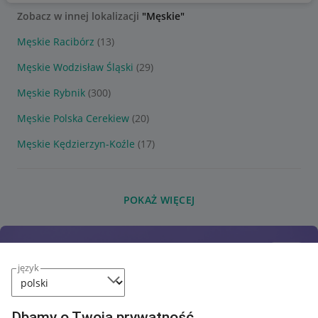
Zobacz w innej lokalizacji
"Męskie"
Męskie Racibórz
(13)
Męskie Wodzisław Śląski
(29)
Męskie Rybnik
(300)
Męskie Polska Cerekiew
(20)
Męskie Kędzierzyn-Koźle
(17)
POKAŻ WIĘCEJ
język
Dbamy o Twoją prywatność