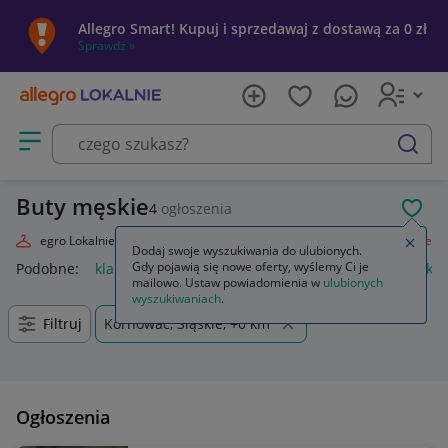
Allegro Smart! Kupuj i sprzedawaj z dostawą za 0 zł
Sprawdź »
Otwórz menu z kategoriami
szukaj
Buty męskie
4
ogłoszenia
POL
Allegro Lokalnie
Moda
Odzież, Obuwie, Dodatki
Obuwie
Męskie
Zamkn
Dodaj swoje wyszukiwania do ulubionych.
Gdy pojawią się nowe oferty, wyślemy Ci je
Podobne:
klapki męskie
bokserki męskie
kąpielówki męskie
mailowo. Ustaw powiadomienia w
ulubionych
wyszukiwaniach
.
Filtruj
Kornowac, Śląskie, +0 km
Ogłoszenia