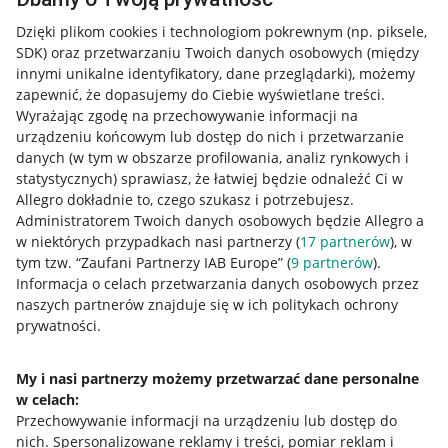
Dzięki plikom cookies i technologiom pokrewnym
(np. piksele,
SDK)
oraz przetwarzaniu Twoich danych osobowych
(między
innymi unikalne identyfikatory, dane przeglądarki)
, możemy
zapewnić, że dopasujemy do Ciebie wyświetlane treści.
Wyrażając zgodę na przechowywanie informacji na
urządzeniu końcowym lub dostęp do nich i przetwarzanie
danych (w tym w obszarze profilowania, analiz rynkowych i
statystycznych) sprawiasz, że łatwiej będzie odnaleźć Ci w
Allegro dokładnie to, czego szukasz i potrzebujesz.
Administratorem Twoich danych osobowych będzie Allegro a
w niektórych przypadkach nasi partnerzy (
17
partnerów
), w
tym tzw. “Zaufani Partnerzy IAB Europe” (
9
partnerów
).
Przydatne informacje
Informacja o celach przetwarzania danych osobowych przez
naszych partnerów znajduje się w ich politykach ochrony
prywatności.
Jak to działa
Napisz do nas
My i nasi partnerzy możemy przetwarzać dane personalne
w celach:
Allegro Gadane dla sprzedających
Przechowywanie informacji na urządzeniu lub dostęp do
Allegro Gadane dla kupujących
nich
.
Spersonalizowane reklamy i treści, pomiar reklam i