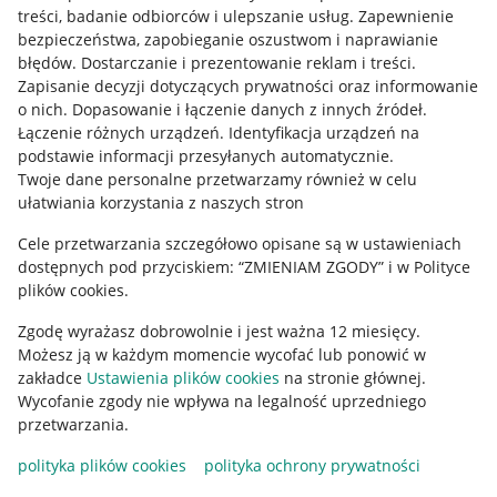
treści, badanie odbiorców i ulepszanie usług
.
Zapewnienie
Mapa miejscowości
bezpieczeństwa, zapobieganie oszustwom i naprawianie
błędów
.
Dostarczanie i prezentowanie reklam i treści
.
Informacje prawne
Zapisanie decyzji dotyczących prywatności oraz informowanie
o nich
.
Dopasowanie i łączenie danych z innych źródeł
.
Regulamin
Łączenie różnych urządzeń
.
Identyfikacja urządzeń na
podstawie informacji przesyłanych automatycznie
.
Polityka plików "cookies"
Twoje dane personalne przetwarzamy również w celu
ułatwiania korzystania z naszych stron
Ustawienia plików "cookies"
Cele przetwarzania szczegółowo opisane są w ustawieniach
Udostępnianie lokalizacji
dostępnych pod przyciskiem: “ZMIENIAM ZGODY” i w Polityce
Informacje dla Aktu o Usługach Cyfrowych
plików cookies.
Zgodę wyrażasz dobrowolnie i jest ważna 12 miesięcy.
Pobierz aplikację
Możesz ją w każdym momencie wycofać lub ponowić w
zakładce
Ustawienia plików cookies
na stronie głównej.
Wycofanie zgody nie wpływa na legalność uprzedniego
przetwarzania.
polityka plików cookies
polityka ochrony prywatności