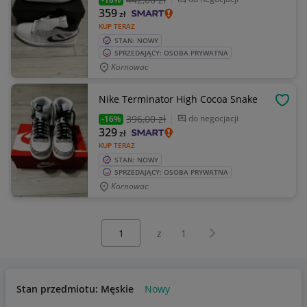
359
zł
KUP TERAZ
STAN: NOWY
SPRZEDAJĄCY: OSOBA PRYWATNA
Kornowac
Nike Terminator High Cocoa Snake
OBSE
396
,00 zł
do negocjacji
-16%
329
zł
KUP TERAZ
STAN: NOWY
SPRZEDAJĄCY: OSOBA PRYWATNA
Kornowac
Wybierz stronę:
Następna strona
z
1
Stan przedmiotu: Męskie
Nowy