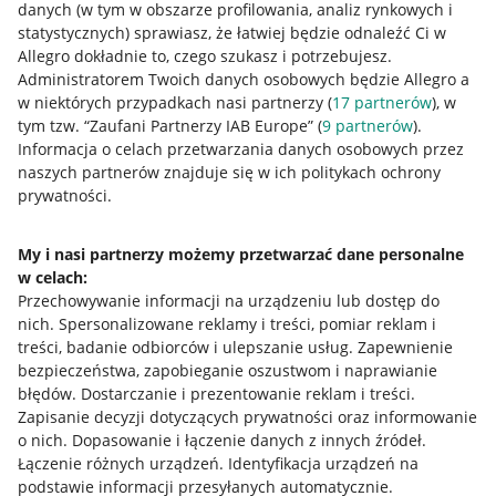
danych (w tym w obszarze profilowania, analiz rynkowych i
statystycznych) sprawiasz, że łatwiej będzie odnaleźć Ci w
Allegro dokładnie to, czego szukasz i potrzebujesz.
Administratorem Twoich danych osobowych będzie Allegro a
w niektórych przypadkach nasi partnerzy (
17
partnerów
), w
tym tzw. “Zaufani Partnerzy IAB Europe” (
9
partnerów
).
Przydatne informacje
Informacja o celach przetwarzania danych osobowych przez
naszych partnerów znajduje się w ich politykach ochrony
prywatności.
Jak to działa
Napisz do nas
My i nasi partnerzy możemy przetwarzać dane personalne
w celach:
Allegro Gadane dla sprzedających
Przechowywanie informacji na urządzeniu lub dostęp do
Allegro Gadane dla kupujących
nich
.
Spersonalizowane reklamy i treści, pomiar reklam i
treści, badanie odbiorców i ulepszanie usług
.
Zapewnienie
Mapa miejscowości
bezpieczeństwa, zapobieganie oszustwom i naprawianie
błędów
.
Dostarczanie i prezentowanie reklam i treści
.
Informacje prawne
Zapisanie decyzji dotyczących prywatności oraz informowanie
o nich
.
Dopasowanie i łączenie danych z innych źródeł
.
Regulamin
Łączenie różnych urządzeń
.
Identyfikacja urządzeń na
podstawie informacji przesyłanych automatycznie
.