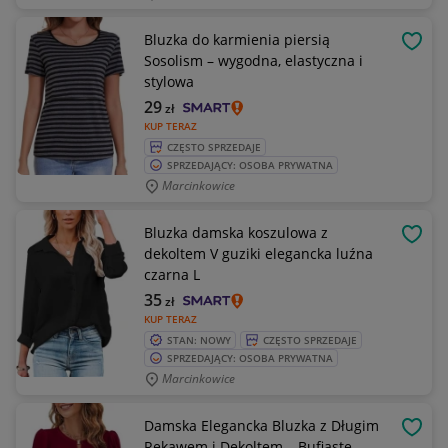
Bluzka do karmienia piersią
OBSE
Sosolism – wygodna, elastyczna i
stylowa
29
zł
KUP TERAZ
CZĘSTO SPRZEDAJE
SPRZEDAJĄCY: OSOBA PRYWATNA
Marcinkowice
Bluzka damska koszulowa z
OBSE
dekoltem V guziki elegancka luźna
czarna L
35
zł
KUP TERAZ
STAN: NOWY
CZĘSTO SPRZEDAJE
SPRZEDAJĄCY: OSOBA PRYWATNA
Marcinkowice
Damska Elegancka Bluzka z Długim
OBSE
Rękawem i Dekoltem – Bufiaste