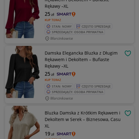
Rękawy –XL
25
zł
KUP TERAZ
STAN: NOWY
CZĘSTO SPRZEDAJE
SPRZEDAJĄCY: OSOBA PRYWATNA
Marcinkowice
Damska Elegancka Bluzka z Długim
OBSE
Rękawem i Dekoltem – Bufiaste
Rękawy –XL
25
zł
KUP TERAZ
STAN: NOWY
CZĘSTO SPRZEDAJE
SPRZEDAJĄCY: OSOBA PRYWATNA
Marcinkowice
Bluzka Damska z Krótkim Rękawem i
OBSE
Dekoltem w Serek – Biznesowa, Casu
XL
19
zł