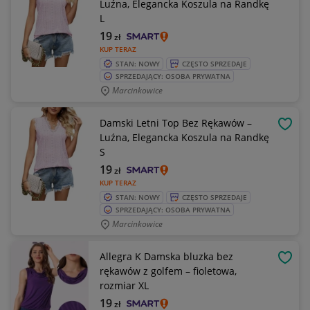
Luźna, Elegancka Koszula na Randkę
L
19
zł
KUP TERAZ
STAN: NOWY
CZĘSTO SPRZEDAJE
SPRZEDAJĄCY: OSOBA PRYWATNA
Marcinkowice
Damski Letni Top Bez Rękawów –
OBSE
Luźna, Elegancka Koszula na Randkę
S
19
zł
KUP TERAZ
STAN: NOWY
CZĘSTO SPRZEDAJE
SPRZEDAJĄCY: OSOBA PRYWATNA
Marcinkowice
Allegra K Damska bluzka bez
OBSE
rękawów z golfem – fioletowa,
rozmiar XL
19
zł