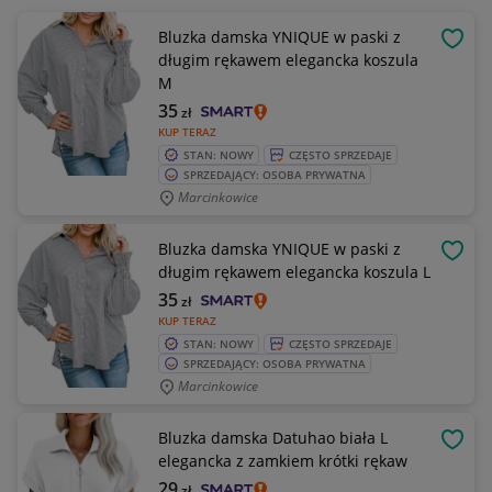
Bluzka damska YNIQUE w paski z
OBSE
długim rękawem elegancka koszula
M
35
zł
KUP TERAZ
STAN: NOWY
CZĘSTO SPRZEDAJE
SPRZEDAJĄCY: OSOBA PRYWATNA
Marcinkowice
Bluzka damska YNIQUE w paski z
OBSE
długim rękawem elegancka koszula L
35
zł
KUP TERAZ
STAN: NOWY
CZĘSTO SPRZEDAJE
SPRZEDAJĄCY: OSOBA PRYWATNA
Marcinkowice
Bluzka damska Datuhao biała L
OBSE
elegancka z zamkiem krótki rękaw
29
zł