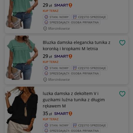
29
zł
KUP TERAZ
STAN: NOWY
CZĘSTO SPRZEDAJE
SPRZEDAJĄCY: OSOBA PRYWATNA
Marcinkowice
Bluzka damska elegancka tunika z
OBSE
koronką i kropkami M letnia
29
zł
KUP TERAZ
STAN: NOWY
CZĘSTO SPRZEDAJE
SPRZEDAJĄCY: OSOBA PRYWATNA
Marcinkowice
luzka damska z dekoltem V i
OBSE
guzikami luźna tunika z długim
rękawem M
35
zł
KUP TERAZ
STAN: NOWY
CZĘSTO SPRZEDAJE
SPRZEDAJĄCY: OSOBA PRYWATNA