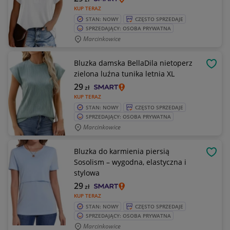
KUP TERAZ
STAN: NOWY
CZĘSTO SPRZEDAJE
SPRZEDAJĄCY: OSOBA PRYWATNA
Marcinkowice
Bluzka damska BellaDila nietoperz
OBSE
zielona luźna tunika letnia XL
29
zł
KUP TERAZ
STAN: NOWY
CZĘSTO SPRZEDAJE
SPRZEDAJĄCY: OSOBA PRYWATNA
Marcinkowice
Bluzka do karmienia piersią
OBSE
Sosolism – wygodna, elastyczna i
stylowa
29
zł
KUP TERAZ
STAN: NOWY
CZĘSTO SPRZEDAJE
SPRZEDAJĄCY: OSOBA PRYWATNA
Marcinkowice