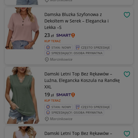
Damska Bluzka Szyfonowa z
OBSE
Dekoltem w Serek – Elegancka i
Lekka –S
23
zł
KUP TERAZ
STAN: NOWY
CZĘSTO SPRZEDAJE
SPRZEDAJĄCY: OSOBA PRYWATNA
Marcinkowice
Damski Letni Top Bez Rękawów –
OBSE
Luźna, Elegancka Koszula na Randkę
XXL
19
zł
KUP TERAZ
STAN: NOWY
CZĘSTO SPRZEDAJE
SPRZEDAJĄCY: OSOBA PRYWATNA
Marcinkowice
Damski Letni Top Bez Rękawów –
OBSE