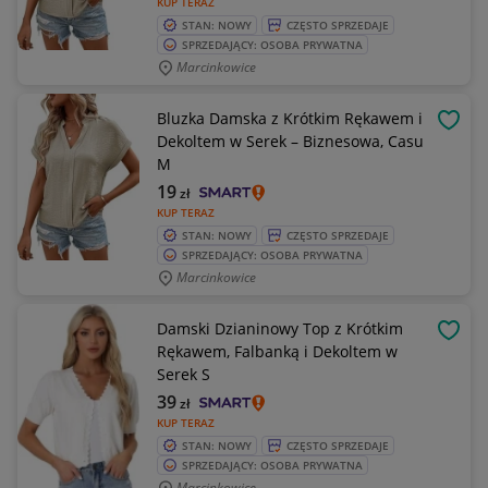
KUP TERAZ
STAN: NOWY
CZĘSTO SPRZEDAJE
SPRZEDAJĄCY: OSOBA PRYWATNA
Marcinkowice
Bluzka Damska z Krótkim Rękawem i
OBSE
Dekoltem w Serek – Biznesowa, Casu
M
19
zł
KUP TERAZ
STAN: NOWY
CZĘSTO SPRZEDAJE
SPRZEDAJĄCY: OSOBA PRYWATNA
Marcinkowice
Damski Dzianinowy Top z Krótkim
OBSE
Rękawem, Falbanką i Dekoltem w
Serek S
39
zł
KUP TERAZ
STAN: NOWY
CZĘSTO SPRZEDAJE
SPRZEDAJĄCY: OSOBA PRYWATNA
Marcinkowice