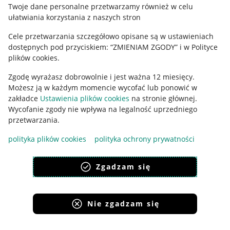
Polityka plików "cookies"
Twoje dane personalne przetwarzamy również w celu
ułatwiania korzystania z naszych stron
Ustawienia plików "cookies"
Cele przetwarzania szczegółowo opisane są w ustawieniach
Udostępnianie lokalizacji
dostępnych pod przyciskiem: “ZMIENIAM ZGODY” i w Polityce
Informacje dla Aktu o Usługach Cyfrowych
plików cookies.
Zgodę wyrażasz dobrowolnie i jest ważna 12 miesięcy.
Pobierz aplikację
Możesz ją w każdym momencie wycofać lub ponowić w
zakładce
Ustawienia plików cookies
na stronie głównej.
Wycofanie zgody nie wpływa na legalność uprzedniego
przetwarzania.
polityka plików cookies
polityka ochrony prywatności
Zgadzam się
Nie zgadzam się
Korzystanie z serwisu oznacza akceptację
regulaminu
.