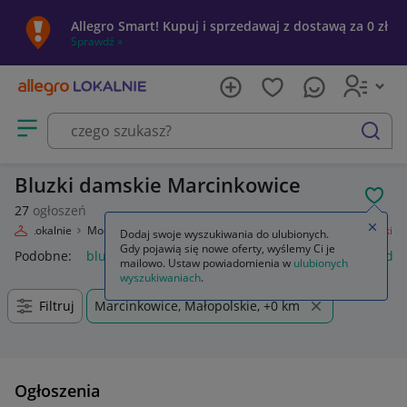
Allegro Smart! Kupuj i sprzedawaj z dostawą za 0 zł
Sprawdź »
Otwórz menu z kategoriami
szukaj
Bluzki damskie Marcinkowice
POL
27
ogłoszeń
Zamkn
llegro Lokalnie
Moda
Odzież, Obuwie, Dodatki
Odzież damska
Bluzki
Dodaj swoje wyszukiwania do ulubionych.
Gdy pojawią się nowe oferty, wyślemy Ci je
Podobne:
bluzka
bluzki damskie
bluzki na ramiączkach da
mailowo. Ustaw powiadomienia w
ulubionych
wyszukiwaniach
.
Filtruj
Marcinkowice, Małopolskie, +0 km
Ogłoszenia