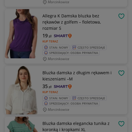
Marcinkowice
Allegra K Damska bluzka bez
OBSE
rękawów z golfem – fioletowa,
rozmiar S
19
zł
KUP TERAZ
STAN: NOWY
CZĘSTO SPRZEDAJE
SPRZEDAJĄCY: OSOBA PRYWATNA
Marcinkowice
Bluzka damska z długim rękawem i
OBSE
kieszeniami –M
35
zł
KUP TERAZ
STAN: NOWY
CZĘSTO SPRZEDAJE
SPRZEDAJĄCY: OSOBA PRYWATNA
Marcinkowice
Bluzka damska elegancka tunika z
OBSE
koronką i kropkami XL