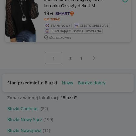
OBSE
koronką Okrągły dekolt M
19
zł
KUP TERAZ
STAN: NOWY
CZĘSTO SPRZEDAJE
SPRZEDAJĄCY: OSOBA PRYWATNA
Marcinkowice
Wybierz stronę:
Następna strona
z
1
Stan przedmiotu: Bluzki
Nowy
Bardzo dobry
Zobacz w innej lokalizacji
"Bluzki"
Bluzki Chełmiec
(82)
Bluzki Nowy Sącz
(199)
Bluzki Nawojowa
(11)