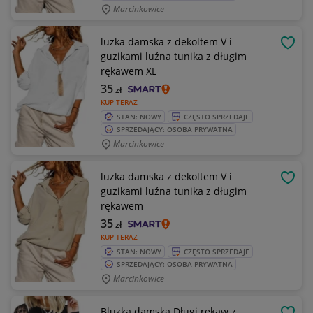
Marcinkowice
luzka damska z dekoltem V i
OBSE
guzikami luźna tunika z długim
rękawem XL
35
zł
KUP TERAZ
STAN: NOWY
CZĘSTO SPRZEDAJE
SPRZEDAJĄCY: OSOBA PRYWATNA
Marcinkowice
luzka damska z dekoltem V i
OBSE
guzikami luźna tunika z długim
rękawem
35
zł
KUP TERAZ
STAN: NOWY
CZĘSTO SPRZEDAJE
SPRZEDAJĄCY: OSOBA PRYWATNA
Marcinkowice
Bluzka damska Długi rękaw z