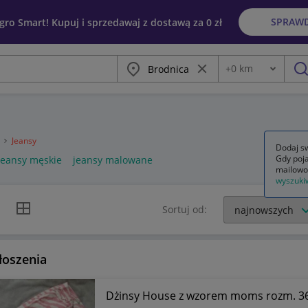
SPRAW
egro Smart! Kupuj i sprzedawaj z dostawą za 0 zł
Miasto
Wyczyść frazę
+
0
km
Odległość
szu
a
Jeansy
Dodaj sw
Gdy poja
jeansy męskie
jeansy malowane
mailowo
wyszuki
k listy
Widok siatki
Sortuj od:
łoszenia
Dżinsy House z wzorem moms rozm. 36