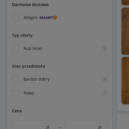
Darmowa dostawa
Allegro
Typ oferty
Kup teraz
5
Stan przedmiotu
Bardzo dobry
4
Nowy
1
Cena
zł
–
zł