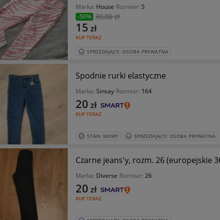
Marka:
House
Rozmiar:
S
30
,00 zł
-50%
15
zł
KUP TERAZ
SPRZEDAJĄCY: OSOBA PRYWATNA
Spodnie rurki elastyczne
Marka:
Sinsay
Rozmiar:
164
20
zł
KUP TERAZ
STAN: NOWY
SPRZEDAJĄCY: OSOBA PRYWATNA
Czarne jeans'y, rozm. 26 (europejskie 3
Marka:
Diverse
Rozmiar:
26
20
zł
KUP TERAZ