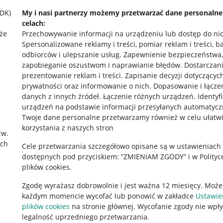
SDK)
My i nasi partnerzy możemy przetwarzać dane personaln
celach:
że
Przechowywanie informacji na urządzeniu lub dostęp do ni
Spersonalizowane reklamy i treści, pomiar reklam i treści, b
odbiorców i ulepszanie usług
.
Zapewnienie bezpieczeństwa,
zapobieganie oszustwom i naprawianie błędów
.
Dostarczani
prezentowanie reklam i treści
.
Zapisanie decyzji dotyczącyc
prywatności oraz informowanie o nich
.
Dopasowanie i łącze
danych z innych źródeł
.
Łączenie różnych urządzeń
.
Identyf
urządzeń na podstawie informacji przesyłanych automatycz
rawne
Pobierz aplikację
Twoje dane personalne przetwarzamy również w celu ułatw
korzystania z naszych stron
zw.
ach
Cele przetwarzania szczegółowo opisane są w ustawieniach
 "cookies"
dostępnych pod przyciskiem: “ZMIENIAM ZGODY” i w Polityc
plików cookies.
ów "cookies"
Zgodę wyrażasz dobrowolnie i jest ważna 12 miesięcy. Może
okalizacji
każdym momencie wycofać lub ponowić w zakładce
Ustawie
 Aktu o Usługach Cyfrowych
plików cookies
na stronie głównej. Wycofanie zgody nie wpł
legalność uprzedniego przetwarzania.