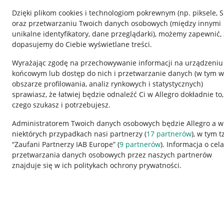
Dzięki plikom cookies i technologiom pokrewnym
(np. piksele, 
oraz przetwarzaniu Twoich danych osobowych
(między innymi
unikalne identyfikatory, dane przeglądarki)
, możemy zapewnić, 
dopasujemy do Ciebie wyświetlane treści.
Wyrażając zgodę na przechowywanie informacji na urządzeniu
końcowym lub dostęp do nich i przetwarzanie danych (w tym w
obszarze profilowania, analiz rynkowych i statystycznych)
sprawiasz, że łatwiej będzie odnaleźć Ci w Allegro dokładnie to,
czego szukasz i potrzebujesz.
Przydatne informacje
Informacje p
Administratorem Twoich danych osobowych będzie Allegro a w
niektórych przypadkach nasi partnerzy (
17
partnerów
), w tym t
Jak to działa
Regulamin
“Zaufani Partnerzy IAB Europe” (
9
partnerów
). Informacja o cel
Napisz do nas
Polityka plików
przetwarzania danych osobowych przez naszych partnerów
znajduje się w ich politykach ochrony prywatności.
Allegro Gadane dla sprzedających
Ustawienia plik
Allegro Gadane dla kupujących
Udostępnianie l
Mapa miejscowości
Informacje dla