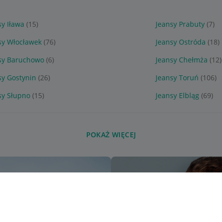
sy Iława
(15)
Jeansy Prabuty
(7)
sy Włocławek
(76)
Jeansy Ostróda
(18)
sy Baruchowo
(6)
Jeansy Chełmża
(12)
sy Gostynin
(26)
Jeansy Toruń
(106)
sy Słupno
(15)
Jeansy Elbląg
(69)
POKAŻ WIĘCEJ