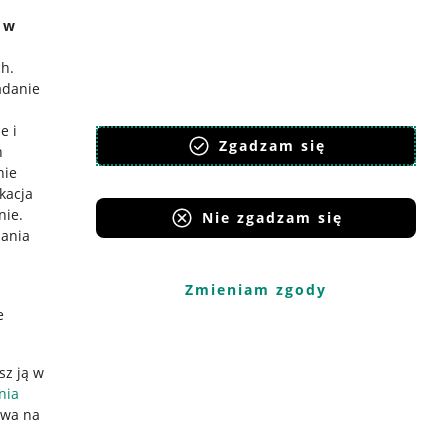
e w
ch
.
adanie
e i
Zgadzam się
h
nie
ikacja
nie
.
Nie zgadzam się
iania
Zmieniam zgody
e
sz ją w
nia
ywa na