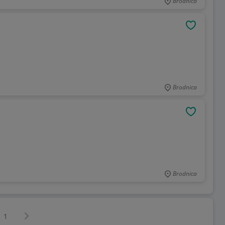
Brodnica
OBSERWU
Brodnica
OBSERWU
Brodnica
Następna strona
z
1