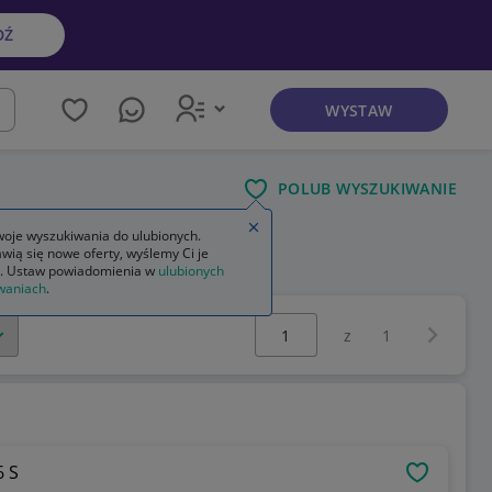
DŹ
WYSTAW
kaj
POLUB WYSZUKIWANIE
Zamknij wskazówkę
oje wyszukiwania do ulubionych.
wią się nowe oferty, wyślemy Ci je
. Ustaw powiadomienia w
ulubionych
waniach
.
Wybierz stronę:
Następna 
z
1
 S
OBSERWU