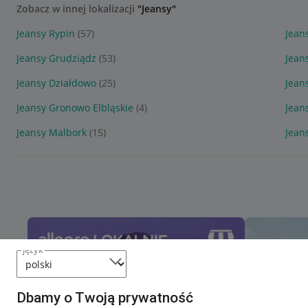
Zobacz w innej lokalizacji
"Jeansy"
Jeansy Rypin
(57)
Jean
Jeansy Grudziądz
(53)
Jean
Jeansy Działdowo
(25)
Jean
Jeansy Gronowo Elbląskie
(4)
Jean
Jeansy Malbork
(15)
Jean
język
Dbamy o Twoją prywatność