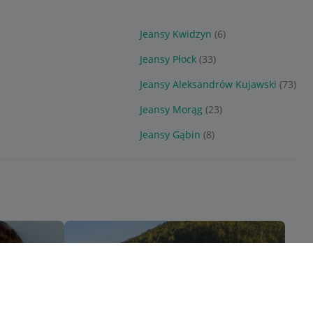
Jeansy Kwidzyn
(6)
Jeansy Płock
(33)
Jeansy Aleksandrów Kujawski
(73)
Jeansy Morąg
(23)
Jeansy Gąbin
(8)