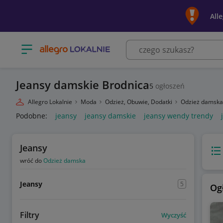
All
Otwórz menu z kategoriami
Jeansy damskie Brodnica
5
ogłoszeń
Allegro Lokalnie
Moda
Odzież, Obuwie, Dodatki
Odzież damsk
Podobne:
jeansy
jeansy damskie
jeansy wendy trendy
Jeansy
Wido
wróć do
Odzież damska
Jeansy
5
Og
Filtry
Wyczyść