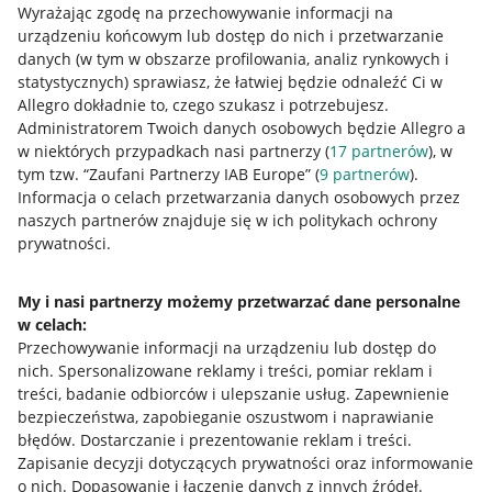
Wyrażając zgodę na przechowywanie informacji na
urządzeniu końcowym lub dostęp do nich i przetwarzanie
danych (w tym w obszarze profilowania, analiz rynkowych i
statystycznych) sprawiasz, że łatwiej będzie odnaleźć Ci w
Allegro dokładnie to, czego szukasz i potrzebujesz.
Administratorem Twoich danych osobowych będzie Allegro a
Przydatne informacje
w niektórych przypadkach nasi partnerzy (
17
partnerów
), w
tym tzw. “Zaufani Partnerzy IAB Europe” (
9
partnerów
).
Jak to działa
Informacja o celach przetwarzania danych osobowych przez
naszych partnerów znajduje się w ich politykach ochrony
Napisz do nas
prywatności.
Allegro Gadane dla sprzedających
Allegro Gadane dla kupujących
My i nasi partnerzy możemy przetwarzać dane personalne
w celach:
Mapa miejscowości
Przechowywanie informacji na urządzeniu lub dostęp do
nich
.
Spersonalizowane reklamy i treści, pomiar reklam i
Informacje prawne
treści, badanie odbiorców i ulepszanie usług
.
Zapewnienie
bezpieczeństwa, zapobieganie oszustwom i naprawianie
Regulamin
błędów
.
Dostarczanie i prezentowanie reklam i treści
.
Zapisanie decyzji dotyczących prywatności oraz informowanie
Polityka plików "cookies"
o nich
.
Dopasowanie i łączenie danych z innych źródeł
.