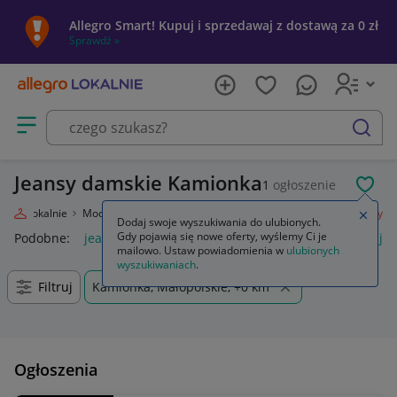
Allegro Smart! Kupuj i sprzedawaj z dostawą za 0 zł
Sprawdź »
Otwórz menu z kategoriami
szukaj
Jeansy damskie Kamionka
1
ogłoszenie
POL
legro Lokalnie
Moda
Odzież, Obuwie, Dodatki
Odzież damska
Jeansy
Zamkn
Dodaj swoje wyszukiwania do ulubionych.
Gdy pojawią się nowe oferty, wyślemy Ci je
Podobne:
jeansy
jeansy damskie
jeansy wendy trendy
je
mailowo. Ustaw powiadomienia w
ulubionych
wyszukiwaniach
.
Filtruj
Kamionka, Małopolskie, +0 km
Ogłoszenia