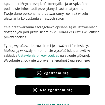
Łączenie różnych urządzeń
.
Identyfikacja urządzeń na
Ustawienia plików "cookies"
podstawie informacji przesyłanych automatycznie
.
Twoje dane personalne przetwarzamy również w celu
Udostępnianie lokalizacji
ułatwiania korzystania z naszych stron
Informacje dla Aktu o Usługach Cyfrowych
Cele przetwarzania szczegółowo opisane są w ustawieniach
dostępnych pod przyciskiem: “ZMIENIAM ZGODY” i w Polityce
Pobierz aplikację
plików cookies.
Zgodę wyrażasz dobrowolnie i jest ważna 12 miesięcy.
Możesz ją w każdym momencie wycofać lub ponowić w
zakładce
Ustawienia plików cookies
na stronie głównej.
Wycofanie zgody nie wpływa na legalność uprzedniego
przetwarzania.
Zgadzam się
polityka plików cookies
polityka ochrony prywatności
Nie zgadzam się
Korzystanie z serwisu oznacza akceptację
regulaminu
.
Zmieniam zgody