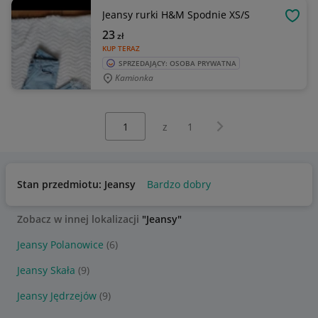
Jeansy rurki H&M Spodnie XS/S
OBSE
23
zł
KUP TERAZ
SPRZEDAJĄCY: OSOBA PRYWATNA
Kamionka
Wybierz stronę:
Następna strona
z
1
Stan przedmiotu: Jeansy
Bardzo dobry
Zobacz w innej lokalizacji
"Jeansy"
Jeansy Polanowice
(6)
Jeansy Skała
(9)
Jeansy Jędrzejów
(9)