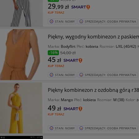
29
,99
zł
KUP TERAZ
STAN: NOWY
SPRZEDAJĄCY: OSOBA PRYWATNA
Piękny, wygodny kombinezon z paskiem
Marka:
Bodyflirt
Płeć:
kobieta
Rozmiar:
L/XL (40/42)
54
,00 zł
-16%
45
zł
KUP TERAZ
STAN: NOWY
SPRZEDAJĄCY: OSOBA PRYWATNA
Piękny kombinezon z ozdobną górą r38
Marka:
Mango
Płeć:
kobieta
Rozmiar:
M (38)
Kolor:
ż
49
zł
KUP TERAZ
STAN: NOWY
SPRZEDAJĄCY: OSOBA PRYWATNA