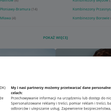
Halinów
(6)
Kombinezony Błędów
(
Płoniawy-Bramura
(14)
Kombinezony Przasnys
 Mława
(4)
Kombinezony Borowie
POKAŻ WIĘCEJ
SDK)
My i nasi partnerzy możemy przetwarzać dane personaln
celach:
że
Przechowywanie informacji na urządzeniu lub dostęp do ni
Spersonalizowane reklamy i treści, pomiar reklam i treści, b
odbiorców i ulepszanie usług
.
Zapewnienie bezpieczeństwa,