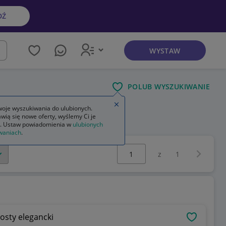
DŹ
WYSTAW
kaj
POLUB WYSZUKIWANIE
Zamknij wskazówkę
oje wyszukiwania do ulubionych.
wią się nowe oferty, wyślemy Ci je
amskie krótkie
. Ustaw powiadomienia w
ulubionych
waniach
.
Wybierz stronę:
Następna 
z
1
osty elegancki
OBSERWU