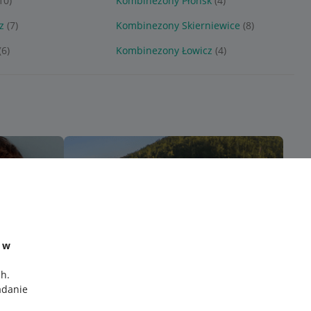
10)
Kombinezony Płońsk
(4)
z
(7)
Kombinezony Skierniewice
(8)
(6)
Kombinezony Łowicz
(4)
e w
ch
.
adanie