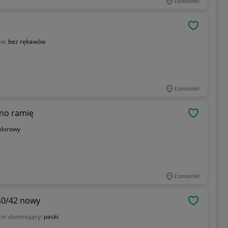
Łomianki
OBSERWU
aw:
bez rękawów
Łomianki
dno ramię
OBSERWU
olorowy
Łomianki
40/42 nowy
OBSERWU
ór dominujący:
paski