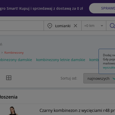
SPRAW
egro Smart! Kupuj i sprzedawaj z dostawą za 0 zł
Miasto
Wyczyść frazę
+
0
km
Odległość
szu
eń
a
Kombinezony
Dodaj sw
Gdy poja
binezony damskie
kombinezony letnie damskie
kombinezony d
mailowo
wyszuki
k listy
Widok siatki
Sortuj od:
łoszenia
Czarny kombinezon z wycięciami r48 pr