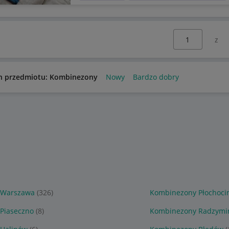
Wybierz stronę:
n przedmiotu: Kombinezony
Nowy
Bardzo dobry
 Warszawa
(326)
Kombinezony Płochoci
Piaseczno
(8)
Kombinezony Radzymi