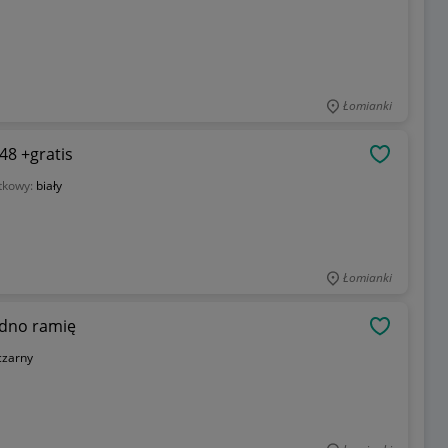
Łomianki
48 +gratis
OBSERWU
tkowy:
biały
Łomianki
edno ramię
OBSERWU
czarny