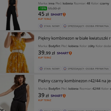
Marka:
inna
Płeć:
kobieta
Rozmiar:
48
Kolor:
czarny
55
,00 zł
-18%
45
zł
KUP TERAZ
STAN: NOWY
SPRZEDAJĄCY: OSOBA PRYWATNA
Piękny kombinezon w białe kwiatuszki r
Marka:
Bodyflirt
Płeć:
kobieta
Kolor:
żółty
Kolor doda
39
,99
zł
KUP TERAZ
STAN: NOWY
SPRZEDAJĄCY: OSOBA PRYWATNA
Piękny czarny kombinezon r42/44 na j
Marka:
Bodyflirt
Płeć:
kobieta
Rozmiar:
42/44
Kolor:
39
zł
KUP TERAZ