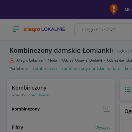
All
Otwórz menu z kategoriami
Kombinezony damskie Łomianki
11
ogłosz
Allegro Lokalnie
Moda
Odzież, Obuwie, Dodatki
Odzież damsk
Podobne:
kombinezon
kombinezony damskie na lato
kom
Kombinezony
Wido
wróć do
Odzież damska
Kombinezony
11
Og
Filtry
Wyczyść