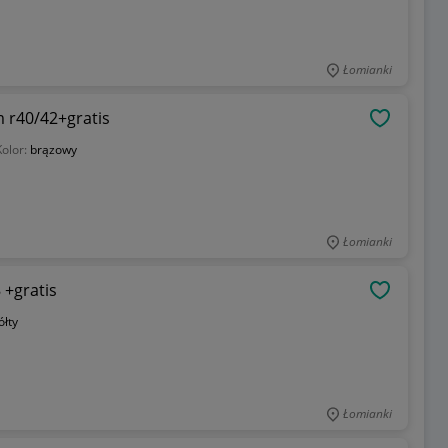
Łomianki
 r40/42+gratis
OBSERWU
Kolor:
brązowy
Łomianki
 +gratis
OBSERWU
ółty
Łomianki