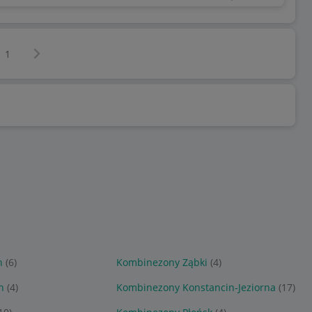
Następna strona
z
1
n
(6)
Kombinezony Ząbki
(4)
n
(4)
Kombinezony Konstancin-Jeziorna
(17)