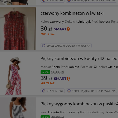
STAN: NOWY
SPRZEDAJĄCY: OSOBA PRYWATNA
czerwony kombinezon w kwiatki
Kolor:
czerwony
Dekolt:
kołnierzyk
Płeć:
kobieta
Ręk
30
zł
KUP TERAZ
SPRZEDAJĄCY: OSOBA PRYWATNA
Piękny kombinezon w kwiaty r42 na je
Marka:
Shein
Płeć:
kobieta
Rozmiar:
XL
Kolor:
wielok
50
,00 zł
-22%
39
zł
KUP TERAZ
STAN: NOWY
SPRZEDAJĄCY: OSOBA PRYWATNA
Piękny wygodny kombinezon w paski r
Płeć:
kobieta
Kolor:
czarny
Kolor dodatkowy:
biały
Wz
49
,00 zł
-38%