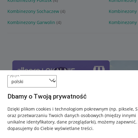
Kombinezony Pułtusk
(4)
Kombinezony 
Kombinezony Sochaczew
(4)
Kombinezony 
Kombinezony Garwolin
(4)
Kombinezony
język
Dbamy o Twoją prywatność
Dzięki plikom cookies i technologiom pokrewnym
(np. piksele, 
oraz przetwarzaniu Twoich danych osobowych
(między innymi
unikalne identyfikatory, dane przeglądarki)
, możemy zapewnić, 
dopasujemy do Ciebie wyświetlane treści.