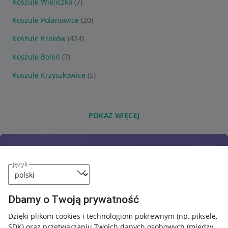
Koszule Wieliczka
(7)
Koszule Polanowice
(20)
Koszule Kraków
(424)
Koszule Boleń
(7)
Koszule Krzyszkowice
(5)
POKAŻ WIĘCEJ
język
Dbamy o Twoją prywatność
Dzięki plikom cookies i technologiom pokrewnym
(np. piksele,
SDK)
oraz przetwarzaniu Twoich danych osobowych
(między