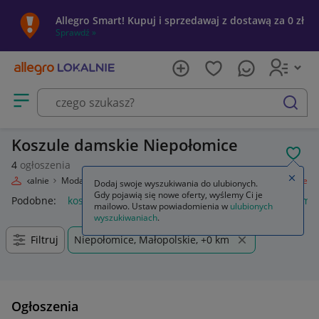
Allegro Smart! Kupuj i sprzedawaj z dostawą za 0 zł
Sprawdź »
Otwórz menu z kategoriami
szukaj
Koszule damskie Niepołomice
POL
4
ogłoszenia
Zamkn
egro Lokalnie
Moda
Odzież, Obuwie, Dodatki
Odzież damska
Koszule
Dodaj swoje wyszukiwania do ulubionych.
Gdy pojawią się nowe oferty, wyślemy Ci je
Podobne:
koszule
anda47 koszule poporodowe
koszule mę
mailowo. Ustaw powiadomienia w
ulubionych
wyszukiwaniach
.
Filtruj
Niepołomice, Małopolskie, +0 km
Ogłoszenia