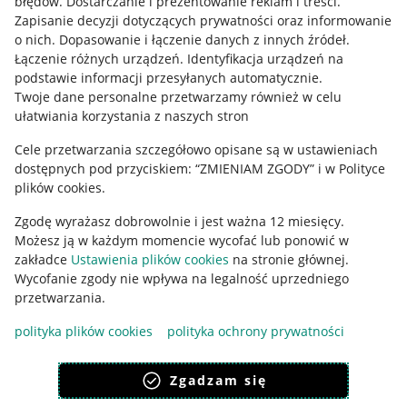
błędów
.
Dostarczanie i prezentowanie reklam i treści
.
Informacje prawne
Zapisanie decyzji dotyczących prywatności oraz informowanie
o nich
.
Dopasowanie i łączenie danych z innych źródeł
.
Regulamin
Łączenie różnych urządzeń
.
Identyfikacja urządzeń na
podstawie informacji przesyłanych automatycznie
.
Polityka plików "cookies"
Twoje dane personalne przetwarzamy również w celu
ułatwiania korzystania z naszych stron
Ustawienia plików "cookies"
Cele przetwarzania szczegółowo opisane są w ustawieniach
Udostępnianie lokalizacji
dostępnych pod przyciskiem: “ZMIENIAM ZGODY” i w Polityce
Informacje dla Aktu o Usługach Cyfrowych
plików cookies.
Zgodę wyrażasz dobrowolnie i jest ważna 12 miesięcy.
Pobierz aplikację
Możesz ją w każdym momencie wycofać lub ponowić w
zakładce
Ustawienia plików cookies
na stronie głównej.
Wycofanie zgody nie wpływa na legalność uprzedniego
przetwarzania.
polityka plików cookies
polityka ochrony prywatności
Zgadzam się