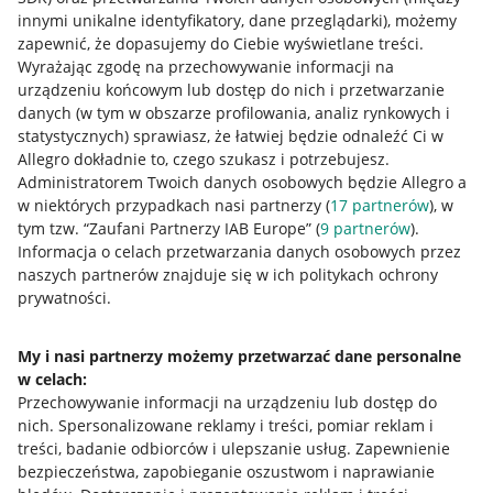
innymi unikalne identyfikatory, dane przeglądarki)
, możemy
zapewnić, że dopasujemy do Ciebie wyświetlane treści.
Wyrażając zgodę na przechowywanie informacji na
urządzeniu końcowym lub dostęp do nich i przetwarzanie
danych (w tym w obszarze profilowania, analiz rynkowych i
statystycznych) sprawiasz, że łatwiej będzie odnaleźć Ci w
Allegro dokładnie to, czego szukasz i potrzebujesz.
Administratorem Twoich danych osobowych będzie Allegro a
w niektórych przypadkach nasi partnerzy (
17
partnerów
), w
tym tzw. “Zaufani Partnerzy IAB Europe” (
9
partnerów
).
Przydatne informacje
Informacja o celach przetwarzania danych osobowych przez
naszych partnerów znajduje się w ich politykach ochrony
prywatności.
Jak to działa
Napisz do nas
My i nasi partnerzy możemy przetwarzać dane personalne
w celach:
Allegro Gadane dla sprzedających
Przechowywanie informacji na urządzeniu lub dostęp do
Allegro Gadane dla kupujących
nich
.
Spersonalizowane reklamy i treści, pomiar reklam i
treści, badanie odbiorców i ulepszanie usług
.
Zapewnienie
Mapa miejscowości
bezpieczeństwa, zapobieganie oszustwom i naprawianie