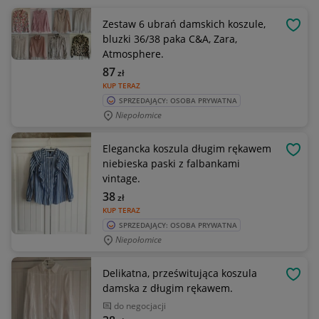
Zestaw 6 ubrań damskich koszule,
OBSE
bluzki 36/38 paka C&A, Zara,
Atmosphere.
87
zł
KUP TERAZ
SPRZEDAJĄCY: OSOBA PRYWATNA
Niepołomice
Elegancka koszula długim rękawem
OBSE
niebieska paski z falbankami
vintage.
38
zł
KUP TERAZ
SPRZEDAJĄCY: OSOBA PRYWATNA
Niepołomice
Delikatna, prześwitująca koszula
OBSE
damska z długim rękawem.
do negocjacji