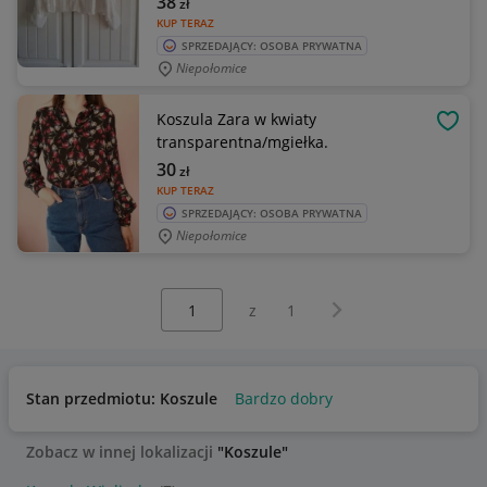
38
zł
KUP TERAZ
SPRZEDAJĄCY: OSOBA PRYWATNA
Niepołomice
Koszula Zara w kwiaty
OBSE
transparentna/mgiełka.
30
zł
KUP TERAZ
SPRZEDAJĄCY: OSOBA PRYWATNA
Niepołomice
Wybierz stronę:
Następna strona
z
1
Stan przedmiotu: Koszule
Bardzo dobry
Zobacz w innej lokalizacji
"Koszule"