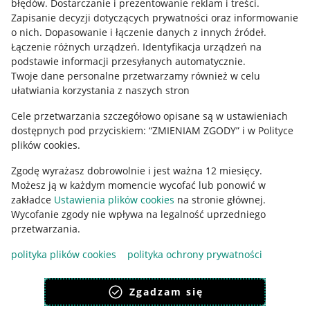
błędów
.
Dostarczanie i prezentowanie reklam i treści
.
Informacje prawne
Zapisanie decyzji dotyczących prywatności oraz informowanie
o nich
.
Dopasowanie i łączenie danych z innych źródeł
.
Regulamin
Łączenie różnych urządzeń
.
Identyfikacja urządzeń na
podstawie informacji przesyłanych automatycznie
.
Polityka plików "cookies"
Twoje dane personalne przetwarzamy również w celu
ułatwiania korzystania z naszych stron
Ustawienia plików "cookies"
Cele przetwarzania szczegółowo opisane są w ustawieniach
Udostępnianie lokalizacji
dostępnych pod przyciskiem: “ZMIENIAM ZGODY” i w Polityce
Informacje dla Aktu o Usługach Cyfrowych
plików cookies.
Zgodę wyrażasz dobrowolnie i jest ważna 12 miesięcy.
Pobierz aplikację
Możesz ją w każdym momencie wycofać lub ponowić w
zakładce
Ustawienia plików cookies
na stronie głównej.
Wycofanie zgody nie wpływa na legalność uprzedniego
przetwarzania.
polityka plików cookies
polityka ochrony prywatności
Zgadzam się