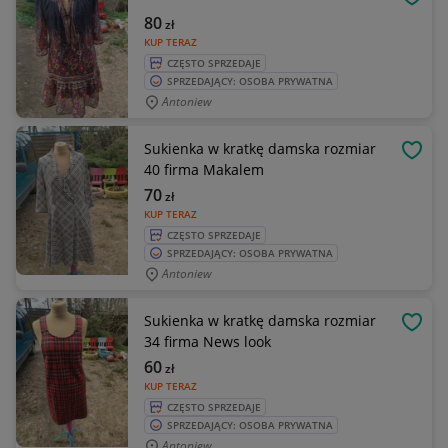
OBSE
80
zł
KUP TERAZ
CZĘSTO SPRZEDAJE
SPRZEDAJĄCY: OSOBA PRYWATNA
Antoniew
Sukienka w kratkę damska rozmiar
OBSE
40 firma Makalem
70
zł
KUP TERAZ
CZĘSTO SPRZEDAJE
SPRZEDAJĄCY: OSOBA PRYWATNA
Antoniew
Sukienka w kratkę damska rozmiar
OBSE
34 firma News look
60
zł
KUP TERAZ
CZĘSTO SPRZEDAJE
SPRZEDAJĄCY: OSOBA PRYWATNA
Antoniew