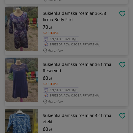
Sukienka damska rozmiar 36/38
OBSE
firma Body Flirt
70
zł
KUP TERAZ
CZĘSTO SPRZEDAJE
SPRZEDAJĄCY: OSOBA PRYWATNA
Antoniew
Sukienka damska rozmiar 36 firma
OBSE
Reserved
60
zł
KUP TERAZ
CZĘSTO SPRZEDAJE
SPRZEDAJĄCY: OSOBA PRYWATNA
Antoniew
Sukienka damska rozmiar 42 firma
OBSE
efekt
60
zł