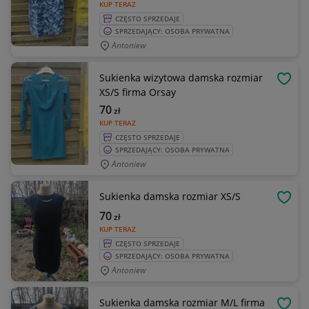
KUP TERAZ
CZĘSTO SPRZEDAJE
SPRZEDAJĄCY: OSOBA PRYWATNA
Antoniew
Sukienka wizytowa damska rozmiar
OBSE
XS/S firma Orsay
70
zł
KUP TERAZ
CZĘSTO SPRZEDAJE
SPRZEDAJĄCY: OSOBA PRYWATNA
Antoniew
Sukienka damska rozmiar XS/S
OBSE
70
zł
KUP TERAZ
CZĘSTO SPRZEDAJE
SPRZEDAJĄCY: OSOBA PRYWATNA
Antoniew
Sukienka damska rozmiar M/L firma