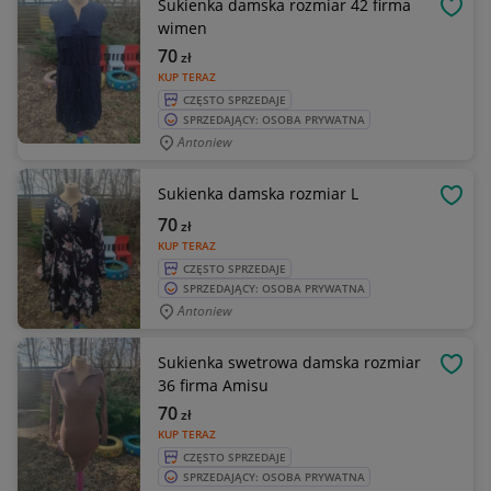
Sukienka damska rozmiar 42 firma
OBSE
wimen
70
zł
KUP TERAZ
CZĘSTO SPRZEDAJE
SPRZEDAJĄCY: OSOBA PRYWATNA
Antoniew
Sukienka damska rozmiar L
OBSE
70
zł
KUP TERAZ
CZĘSTO SPRZEDAJE
SPRZEDAJĄCY: OSOBA PRYWATNA
Antoniew
Sukienka swetrowa damska rozmiar
OBSE
36 firma Amisu
70
zł
KUP TERAZ
CZĘSTO SPRZEDAJE
SPRZEDAJĄCY: OSOBA PRYWATNA