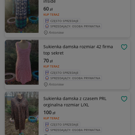
inside
60
zł
KUP TERAZ
CZĘSTO SPRZEDAJE
SPRZEDAJĄCY: OSOBA PRYWATNA
Antoniew
Sukienka damska rozmiar 42 firma
OBSE
top sekret
70
zł
KUP TERAZ
CZĘSTO SPRZEDAJE
SPRZEDAJĄCY: OSOBA PRYWATNA
Antoniew
Sukienka damska z czasem PRL
OBSE
orginalna rozmiar L/XL
100
zł
KUP TERAZ
CZĘSTO SPRZEDAJE
SPRZEDAJĄCY: OSOBA PRYWATNA