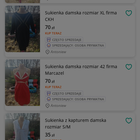
Sukienka damska rozmiar XL firma
OBSE
CKH
70
zł
KUP TERAZ
CZĘSTO SPRZEDAJE
SPRZEDAJĄCY: OSOBA PRYWATNA
Antoniew
Sukienka damska rozmiar 42 firma
OBSE
Marcazel
70
zł
KUP TERAZ
CZĘSTO SPRZEDAJE
SPRZEDAJĄCY: OSOBA PRYWATNA
Antoniew
Sukienka z kapturem damska
OBSE
rozmiar S/M
35
zł