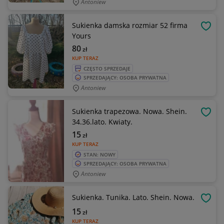
Antoniew
Sukienka damska rozmiar 52 firma
OBSE
Yours
80
zł
KUP TERAZ
CZĘSTO SPRZEDAJE
SPRZEDAJĄCY: OSOBA PRYWATNA
Antoniew
Sukienka trapezowa. Nowa. Shein.
OBSE
34.36.lato. Kwiaty.
15
zł
KUP TERAZ
STAN: NOWY
SPRZEDAJĄCY: OSOBA PRYWATNA
Antoniew
Sukienka. Tunika. Lato. Shein. Nowa.
OBSE
15
zł
KUP TERAZ