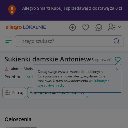
Allegro Smart! Kupuj i sprzedawaj z dostawą za 0 zł
Sprawdź »
Otwórz menu z kategoriami
szukaj
Sukienki damskie Antoniew
65
ogłoszeń
POL
gro Lokalnie
Moda
Odzież, Obuwie, Dodatki
Odzież damska
Sukienki
Zamkn
Dodaj swoje wyszukiwania do ulubionych.
Gdy pojawią się nowe oferty, wyślemy Ci je
Podobne:
sukienki
sukienki wieczorowe
sukienki na wesele
mailowo. Ustaw powiadomienia w
ulubionych
wyszukiwaniach
.
Filtruj
Antoniew, Łódzkie, +0 km
Ogłoszenia