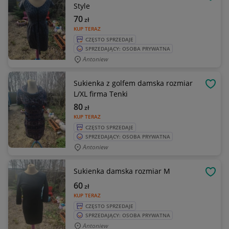
OBSE
Style
70
zł
KUP TERAZ
CZĘSTO SPRZEDAJE
SPRZEDAJĄCY: OSOBA PRYWATNA
Antoniew
Sukienka z golfem damska rozmiar
OBSE
L/XL firma Tenki
80
zł
KUP TERAZ
CZĘSTO SPRZEDAJE
SPRZEDAJĄCY: OSOBA PRYWATNA
Antoniew
Sukienka damska rozmiar M
OBSE
60
zł
KUP TERAZ
CZĘSTO SPRZEDAJE
SPRZEDAJĄCY: OSOBA PRYWATNA
Antoniew