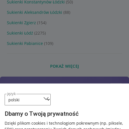
Sukienki Konstantynów Łódzki
(50)
Sukienki Aleksandrów Łódzki
(88)
Sukienki Zgierz
(154)
Sukienki Łódź
(2275)
Sukienki Pabianice
(109)
POKAŻ WIĘCEJ
język
Dbamy o Twoją prywatność
Dzięki plikom cookies i technologiom pokrewnym
(np. piksele,