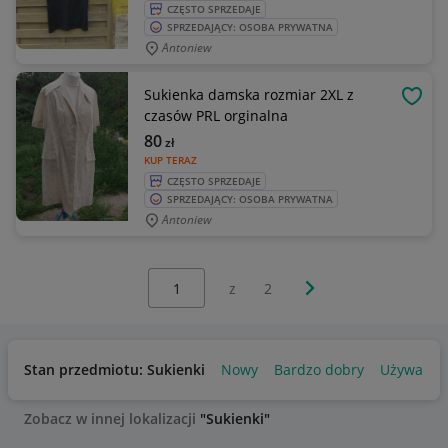
CZĘSTO SPRZEDAJE
SPRZEDAJĄCY: OSOBA PRYWATNA
Antoniew
Sukienka damska rozmiar 2XL z
OBSE
czasów PRL orginalna
80
zł
KUP TERAZ
CZĘSTO SPRZEDAJE
SPRZEDAJĄCY: OSOBA PRYWATNA
Antoniew
Wybierz stronę:
Następna strona
z
2
Stan przedmiotu: Sukienki
Nowy
Bardzo dobry
Używany
Zobacz w innej lokalizacji
"Sukienki"