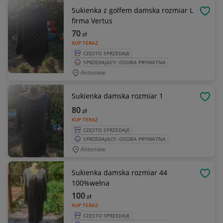
Sukienka z golfem damska rozmiar L
OBSE
firma Vertus
70
zł
KUP TERAZ
CZĘSTO SPRZEDAJE
SPRZEDAJĄCY: OSOBA PRYWATNA
Antoniew
Sukienka damska rozmiar 1
OBSE
80
zł
KUP TERAZ
CZĘSTO SPRZEDAJE
SPRZEDAJĄCY: OSOBA PRYWATNA
Antoniew
Sukienka damska rozmiar 44
OBSE
100%wełna
100
zł
KUP TERAZ
CZĘSTO SPRZEDAJE