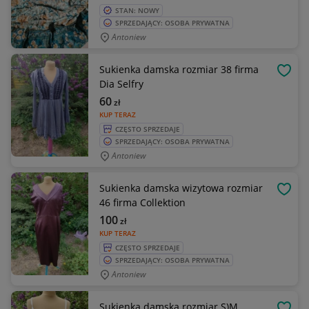
STAN: NOWY
SPRZEDAJĄCY: OSOBA PRYWATNA
Antoniew
Sukienka damska rozmiar 38 firma
OBSE
Dia Selfry
60
zł
KUP TERAZ
CZĘSTO SPRZEDAJE
SPRZEDAJĄCY: OSOBA PRYWATNA
Antoniew
Sukienka damska wizytowa rozmiar
OBSE
46 firma Collektion
100
zł
KUP TERAZ
CZĘSTO SPRZEDAJE
SPRZEDAJĄCY: OSOBA PRYWATNA
Antoniew
Sukienka damska rozmiar S)M