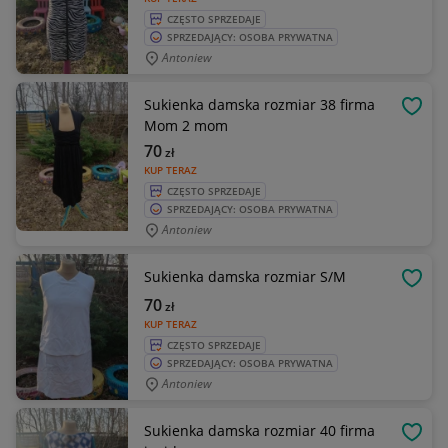
CZĘSTO SPRZEDAJE
SPRZEDAJĄCY: OSOBA PRYWATNA
Antoniew
Sukienka damska rozmiar 38 firma
OBSE
Mom 2 mom
70
zł
KUP TERAZ
CZĘSTO SPRZEDAJE
SPRZEDAJĄCY: OSOBA PRYWATNA
Antoniew
Sukienka damska rozmiar S/M
OBSE
70
zł
KUP TERAZ
CZĘSTO SPRZEDAJE
SPRZEDAJĄCY: OSOBA PRYWATNA
Antoniew
Sukienka damska rozmiar 40 firma
OBSE