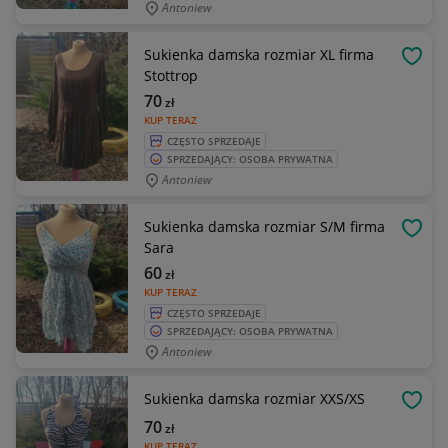
Antoniew
Sukienka damska rozmiar XL firma
OBSE
Stottrop
70
zł
KUP TERAZ
CZĘSTO SPRZEDAJE
SPRZEDAJĄCY: OSOBA PRYWATNA
Antoniew
Sukienka damska rozmiar S/M firma
OBSE
Sara
60
zł
KUP TERAZ
CZĘSTO SPRZEDAJE
SPRZEDAJĄCY: OSOBA PRYWATNA
Antoniew
Sukienka damska rozmiar XXS/XS
OBSE
70
zł
KUP TERAZ