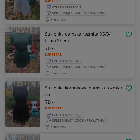
KUP TERAZ
CZĘSTO SPRZEDAJE
SPRZEDAJĄCY: OSOBA PRYWATNA
Antoniew
Sukienka damska rozmiar XS/34
OBSE
firma Shein
70
zł
KUP TERAZ
CZĘSTO SPRZEDAJE
SPRZEDAJĄCY: OSOBA PRYWATNA
Antoniew
Sukienka koronkowa damska rozmiar
OBSE
36
70
zł
KUP TERAZ
CZĘSTO SPRZEDAJE
SPRZEDAJĄCY: OSOBA PRYWATNA
Antoniew