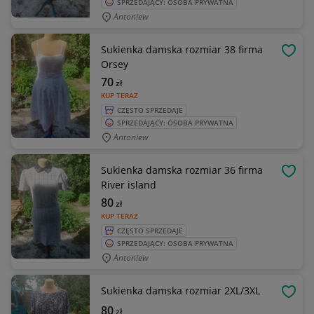
SPRZEDAJĄCY: OSOBA PRYWATNA
Antoniew
Sukienka damska rozmiar 38 firma
OBSE
Orsey
70
zł
KUP TERAZ
CZĘSTO SPRZEDAJE
SPRZEDAJĄCY: OSOBA PRYWATNA
Antoniew
Sukienka damska rozmiar 36 firma
OBSE
River island
80
zł
KUP TERAZ
CZĘSTO SPRZEDAJE
SPRZEDAJĄCY: OSOBA PRYWATNA
Antoniew
Sukienka damska rozmiar 2XL/3XL
OBSE
80
zł