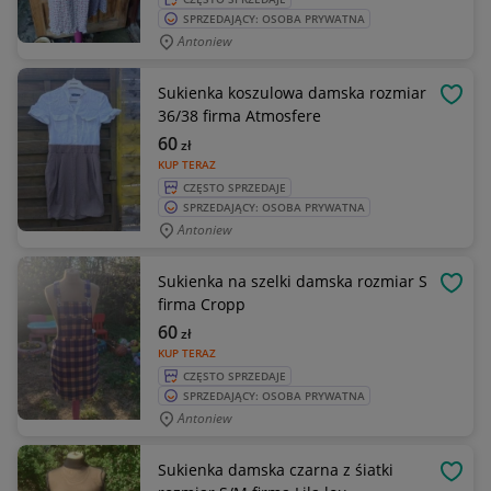
SPRZEDAJĄCY: OSOBA PRYWATNA
Antoniew
Sukienka koszulowa damska rozmiar
OBSE
36/38 firma Atmosfere
60
zł
KUP TERAZ
CZĘSTO SPRZEDAJE
SPRZEDAJĄCY: OSOBA PRYWATNA
Antoniew
Sukienka na szelki damska rozmiar S
OBSE
firma Cropp
60
zł
KUP TERAZ
CZĘSTO SPRZEDAJE
SPRZEDAJĄCY: OSOBA PRYWATNA
Antoniew
Sukienka damska czarna z śiatki
OBSE