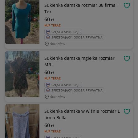
Sukienka damska rozmiar 38 firma T
OBSE
Tex
60
zł
KUP TERAZ
CZĘSTO SPRZEDAJE
SPRZEDAJĄCY: OSOBA PRYWATNA
Antoniew
Sukienka damska mgiełka rozmiar
OBSE
M/L
60
zł
KUP TERAZ
CZĘSTO SPRZEDAJE
SPRZEDAJĄCY: OSOBA PRYWATNA
Antoniew
Sukienka damska w wiśnie rozmiar L
OBSE
firma Bella
60
zł
KUP TERAZ
CZĘSTO SPRZEDAJE