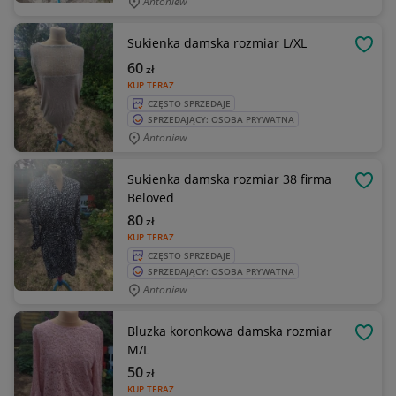
Antoniew
Sukienka damska rozmiar L/XL
OBSE
60
zł
KUP TERAZ
CZĘSTO SPRZEDAJE
SPRZEDAJĄCY: OSOBA PRYWATNA
Antoniew
Sukienka damska rozmiar 38 firma
OBSE
Beloved
80
zł
KUP TERAZ
CZĘSTO SPRZEDAJE
SPRZEDAJĄCY: OSOBA PRYWATNA
Antoniew
Bluzka koronkowa damska rozmiar
OBSE
M/L
50
zł
KUP TERAZ