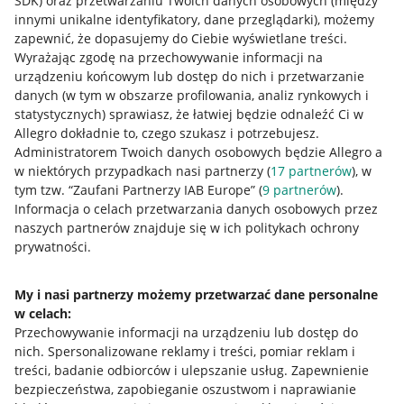
SDK)
oraz przetwarzaniu Twoich danych osobowych
(między
innymi unikalne identyfikatory, dane przeglądarki)
, możemy
zapewnić, że dopasujemy do Ciebie wyświetlane treści.
Wyrażając zgodę na przechowywanie informacji na
urządzeniu końcowym lub dostęp do nich i przetwarzanie
danych (w tym w obszarze profilowania, analiz rynkowych i
statystycznych) sprawiasz, że łatwiej będzie odnaleźć Ci w
Allegro dokładnie to, czego szukasz i potrzebujesz.
Administratorem Twoich danych osobowych będzie Allegro a
w niektórych przypadkach nasi partnerzy (
17
partnerów
), w
tym tzw. “Zaufani Partnerzy IAB Europe” (
9
partnerów
).
Przydatne informacje
Informacja o celach przetwarzania danych osobowych przez
naszych partnerów znajduje się w ich politykach ochrony
prywatności.
Jak to działa
Napisz do nas
My i nasi partnerzy możemy przetwarzać dane personalne
w celach:
Allegro Gadane dla sprzedających
Przechowywanie informacji na urządzeniu lub dostęp do
Allegro Gadane dla kupujących
nich
.
Spersonalizowane reklamy i treści, pomiar reklam i
treści, badanie odbiorców i ulepszanie usług
.
Zapewnienie
Mapa miejscowości
bezpieczeństwa, zapobieganie oszustwom i naprawianie