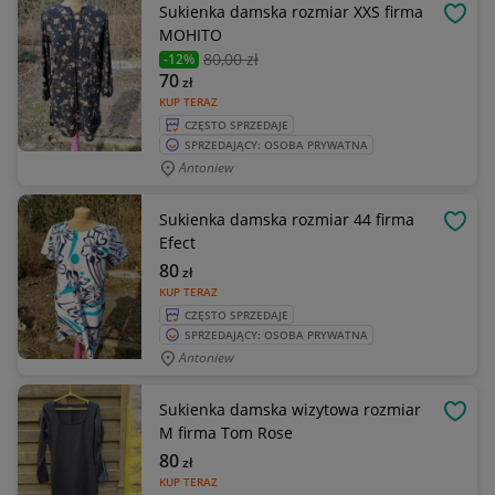
Sukienka damska rozmiar XXS firma
OBSE
MOHITO
80
,00 zł
-12%
70
zł
KUP TERAZ
CZĘSTO SPRZEDAJE
SPRZEDAJĄCY: OSOBA PRYWATNA
Antoniew
Sukienka damska rozmiar 44 firma
OBSE
Efect
80
zł
KUP TERAZ
CZĘSTO SPRZEDAJE
SPRZEDAJĄCY: OSOBA PRYWATNA
Antoniew
Sukienka damska wizytowa rozmiar
OBSE
M firma Tom Rose
80
zł
KUP TERAZ