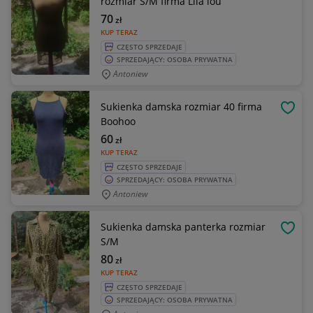
rozmiar S/M firma Lila lou
70
zł
KUP TERAZ
CZĘSTO SPRZEDAJE
SPRZEDAJĄCY: OSOBA PRYWATNA
Antoniew
Sukienka damska rozmiar 40 firma
OBSE
Boohoo
60
zł
KUP TERAZ
CZĘSTO SPRZEDAJE
SPRZEDAJĄCY: OSOBA PRYWATNA
Antoniew
Sukienka damska panterka rozmiar
OBSE
S/M
80
zł
KUP TERAZ
CZĘSTO SPRZEDAJE
SPRZEDAJĄCY: OSOBA PRYWATNA