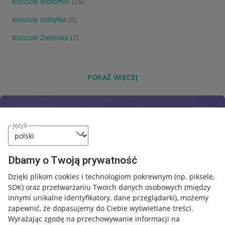
Koszule Wołomin
(25)
Koszule Kobyłka
(5)
Koszule Zielonka
(7)
POKAŻ WIĘCEJ
język
Dbamy o Twoją prywatność
Dzięki plikom cookies i technologiom pokrewnym
(np. piksele,
SDK)
oraz przetwarzaniu Twoich danych osobowych
(między
innymi unikalne identyfikatory, dane przeglądarki)
, możemy
zapewnić, że dopasujemy do Ciebie wyświetlane treści.
Wyrażając zgodę na przechowywanie informacji na