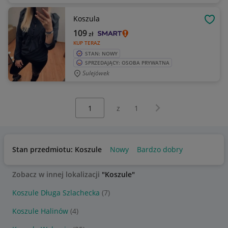
Koszula
OBSE
109
zł
KUP TERAZ
STAN: NOWY
SPRZEDAJĄCY: OSOBA PRYWATNA
Sulejówek
Wybierz stronę:
Następna strona
z
1
Stan przedmiotu: Koszule
Nowy
Bardzo dobry
Zobacz w innej lokalizacji
"Koszule"
Koszule Długa Szlachecka
(7)
Koszule Halinów
(4)