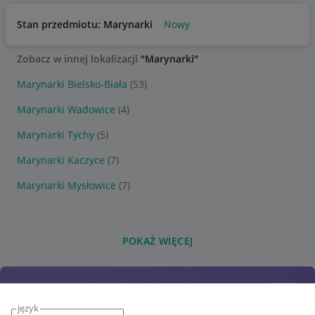
Stan przedmiotu: Marynarki
Nowy
Zobacz w innej lokalizacji
"Marynarki"
Marynarki Bielsko-Biała
(53)
Marynarki Wadowice
(4)
Marynarki Tychy
(5)
Marynarki Kaczyce
(7)
Marynarki Mysłowice
(7)
POKAŻ WIĘCEJ
język