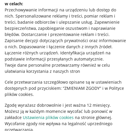
w celach:
Allegro Gadane dla sprzedających
Przechowywanie informacji na urządzeniu lub dostęp do
Allegro Gadane dla kupujących
nich
.
Spersonalizowane reklamy i treści, pomiar reklam i
treści, badanie odbiorców i ulepszanie usług
.
Zapewnienie
Mapa miejscowości
bezpieczeństwa, zapobieganie oszustwom i naprawianie
błędów
.
Dostarczanie i prezentowanie reklam i treści
.
Informacje prawne
Zapisanie decyzji dotyczących prywatności oraz informowanie
o nich
.
Dopasowanie i łączenie danych z innych źródeł
.
Regulamin
Łączenie różnych urządzeń
.
Identyfikacja urządzeń na
podstawie informacji przesyłanych automatycznie
.
Polityka plików "cookies"
Twoje dane personalne przetwarzamy również w celu
ułatwiania korzystania z naszych stron
Ustawienia plików "cookies"
Cele przetwarzania szczegółowo opisane są w ustawieniach
Udostępnianie lokalizacji
dostępnych pod przyciskiem: “ZMIENIAM ZGODY” i w Polityce
Informacje dla Aktu o Usługach Cyfrowych
plików cookies.
Zgodę wyrażasz dobrowolnie i jest ważna 12 miesięcy.
Pobierz aplikację
Możesz ją w każdym momencie wycofać lub ponowić w
zakładce
Ustawienia plików cookies
na stronie głównej.
Wycofanie zgody nie wpływa na legalność uprzedniego
przetwarzania.