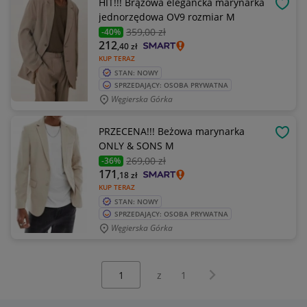
HIT!!! Brązowa elegancka marynarka
OBSE
jednorzędowa OV9 rozmiar M
359
,00 zł
-40%
212
,40
zł
KUP TERAZ
STAN: NOWY
SPRZEDAJĄCY: OSOBA PRYWATNA
Węgierska Górka
PRZECENA!!! Beżowa marynarka
OBSE
ONLY & SONS M
269
,00 zł
-36%
171
,18
zł
KUP TERAZ
STAN: NOWY
SPRZEDAJĄCY: OSOBA PRYWATNA
Węgierska Górka
Wybierz stronę:
Następna strona
z
1