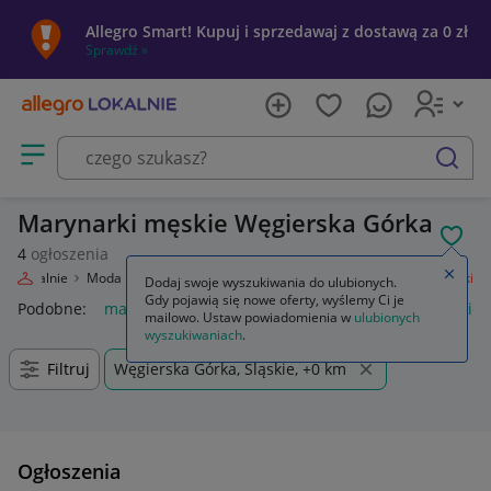
Allegro Smart! Kupuj i sprzedawaj z dostawą za 0 zł
Sprawdź »
Otwórz menu z kategoriami
szukaj
Marynarki męskie Węgierska Górka
POL
4
ogłoszenia
Zamkn
gro Lokalnie
Moda
Odzież, Obuwie, Dodatki
Odzież męska
Marynarki
Dodaj swoje wyszukiwania do ulubionych.
Gdy pojawią się nowe oferty, wyślemy Ci je
Podobne:
marynarki i zakiety
marynarka
marynarki i zakie
mailowo. Ustaw powiadomienia w
ulubionych
wyszukiwaniach
.
Filtruj
Węgierska Górka, Śląskie, +0 km
Ogłoszenia