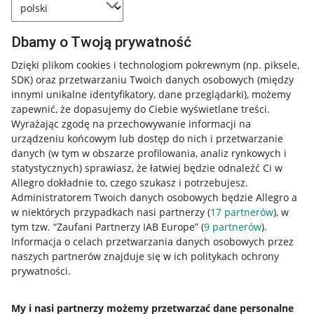
Dbamy o Twoją prywatność
Dzięki plikom cookies i technologiom pokrewnym
(np. piksele,
SDK)
oraz przetwarzaniu Twoich danych osobowych
(między
innymi unikalne identyfikatory, dane przeglądarki)
, możemy
zapewnić, że dopasujemy do Ciebie wyświetlane treści.
Wyrażając zgodę na przechowywanie informacji na
urządzeniu końcowym lub dostęp do nich i przetwarzanie
danych (w tym w obszarze profilowania, analiz rynkowych i
statystycznych) sprawiasz, że łatwiej będzie odnaleźć Ci w
Allegro dokładnie to, czego szukasz i potrzebujesz.
Administratorem Twoich danych osobowych będzie Allegro a
w niektórych przypadkach nasi partnerzy (
17
partnerów
), w
tym tzw. “Zaufani Partnerzy IAB Europe” (
9
partnerów
).
Przydatne informacje
Informacja o celach przetwarzania danych osobowych przez
naszych partnerów znajduje się w ich politykach ochrony
prywatności.
Jak to działa
Napisz do nas
My i nasi partnerzy możemy przetwarzać dane personalne