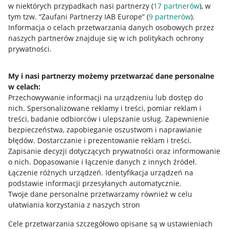
w niektórych przypadkach nasi partnerzy (
17
partnerów
), w
tym tzw. “Zaufani Partnerzy IAB Europe” (
9
partnerów
).
Przydatne informacje
Informacja o celach przetwarzania danych osobowych przez
naszych partnerów znajduje się w ich politykach ochrony
prywatności.
Jak to działa
Napisz do nas
My i nasi partnerzy możemy przetwarzać dane personalne
w celach:
Allegro Gadane dla sprzedających
Przechowywanie informacji na urządzeniu lub dostęp do
Allegro Gadane dla kupujących
nich
.
Spersonalizowane reklamy i treści, pomiar reklam i
treści, badanie odbiorców i ulepszanie usług
.
Zapewnienie
Mapa miejscowości
bezpieczeństwa, zapobieganie oszustwom i naprawianie
błędów
.
Dostarczanie i prezentowanie reklam i treści
.
Informacje prawne
Zapisanie decyzji dotyczących prywatności oraz informowanie
o nich
.
Dopasowanie i łączenie danych z innych źródeł
.
Regulamin
Łączenie różnych urządzeń
.
Identyfikacja urządzeń na
podstawie informacji przesyłanych automatycznie
.
Polityka plików "cookies"
Twoje dane personalne przetwarzamy również w celu
ułatwiania korzystania z naszych stron
Ustawienia plików "cookies"
Cele przetwarzania szczegółowo opisane są w ustawieniach
Udostępnianie lokalizacji