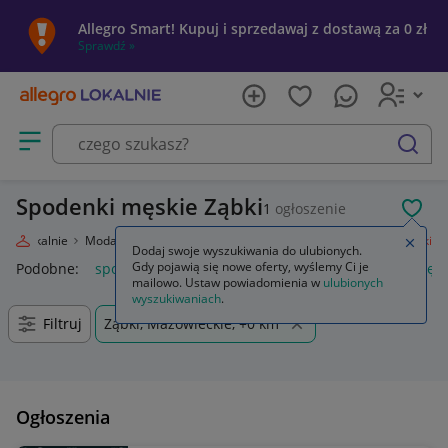
Allegro Smart! Kupuj i sprzedawaj z dostawą za 0 zł
Sprawdź »
Otwórz menu z kategoriami
szukaj
Spodenki męskie Ząbki
1
ogłoszenie
POL
egro Lokalnie
Moda
Odzież, Obuwie, Dodatki
Odzież męska
Spodenki
Zamkn
Dodaj swoje wyszukiwania do ulubionych.
Gdy pojawią się nowe oferty, wyślemy Ci je
Podobne:
spodenki
spodenki męskie
krótkie spodenki męsk
mailowo. Ustaw powiadomienia w
ulubionych
wyszukiwaniach
.
Filtruj
Ząbki, Mazowieckie, +0 km
Ogłoszenia