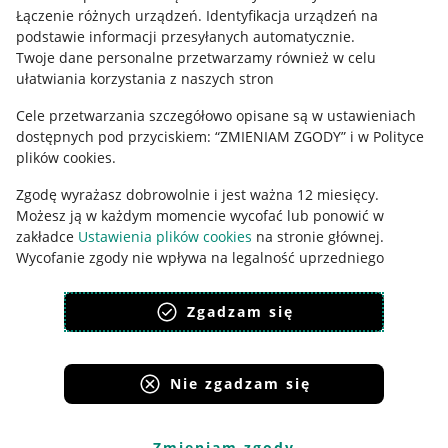
Łączenie różnych urządzeń
.
Identyfikacja urządzeń na
Ustawienia plików "cookies"
podstawie informacji przesyłanych automatycznie
.
Twoje dane personalne przetwarzamy również w celu
Udostępnianie lokalizacji
ułatwiania korzystania z naszych stron
Informacje dla Aktu o Usługach Cyfrowych
Cele przetwarzania szczegółowo opisane są w ustawieniach
dostępnych pod przyciskiem: “ZMIENIAM ZGODY” i w Polityce
Pobierz aplikację
plików cookies.
Zgodę wyrażasz dobrowolnie i jest ważna 12 miesięcy.
Możesz ją w każdym momencie wycofać lub ponowić w
zakładce
Ustawienia plików cookies
na stronie głównej.
Wycofanie zgody nie wpływa na legalność uprzedniego
przetwarzania.
Zgadzam się
polityka plików cookies
polityka ochrony prywatności
Nie zgadzam się
Korzystanie z serwisu oznacza akceptację
regulaminu
.
Zmieniam zgody