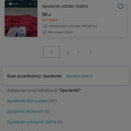
Spodenki adidas diablo
OBSE
50
zł
KUP TERAZ
SPRZEDAJĄCY: OSOBA PRYWATNA
Warszawa Ząbki
Wybierz stronę:
Następna strona
z
1
Stan przedmiotu: Spodenki
Bardzo dobry
Zobacz w innej lokalizacji
"Spodenki"
Spodenki Warszawa
(401)
Spodenki Wołomin
(5)
Spodenki Łomianki Dolne
(4)