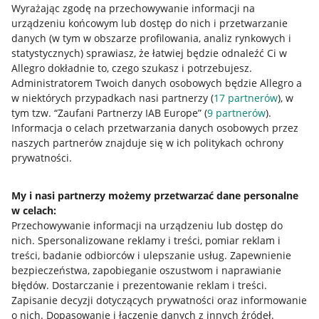
Wyrażając zgodę na przechowywanie informacji na
urządzeniu końcowym lub dostęp do nich i przetwarzanie
danych (w tym w obszarze profilowania, analiz rynkowych i
statystycznych) sprawiasz, że łatwiej będzie odnaleźć Ci w
Allegro dokładnie to, czego szukasz i potrzebujesz.
Administratorem Twoich danych osobowych będzie Allegro a
Przydatne informacje
w niektórych przypadkach nasi partnerzy (
17
partnerów
), w
tym tzw. “Zaufani Partnerzy IAB Europe” (
9
partnerów
).
Jak to działa
Informacja o celach przetwarzania danych osobowych przez
naszych partnerów znajduje się w ich politykach ochrony
Napisz do nas
prywatności.
Allegro Gadane dla sprzedających
Allegro Gadane dla kupujących
My i nasi partnerzy możemy przetwarzać dane personalne
w celach:
Mapa miejscowości
Przechowywanie informacji na urządzeniu lub dostęp do
nich
.
Spersonalizowane reklamy i treści, pomiar reklam i
Informacje prawne
treści, badanie odbiorców i ulepszanie usług
.
Zapewnienie
bezpieczeństwa, zapobieganie oszustwom i naprawianie
Regulamin
błędów
.
Dostarczanie i prezentowanie reklam i treści
.
Zapisanie decyzji dotyczących prywatności oraz informowanie
Polityka plików "cookies"
o nich
.
Dopasowanie i łączenie danych z innych źródeł
.