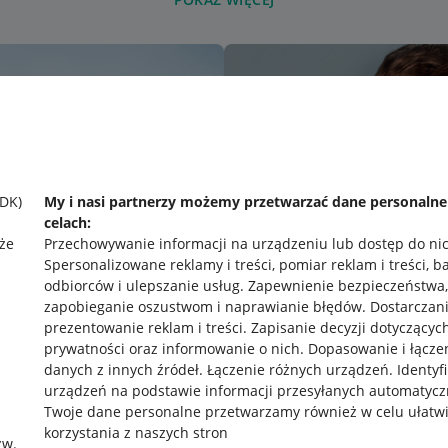
SDK)
My i nasi partnerzy możemy przetwarzać dane personaln
celach:
że
Przechowywanie informacji na urządzeniu lub dostęp do ni
Spersonalizowane reklamy i treści, pomiar reklam i treści, b
odbiorców i ulepszanie usług
.
Zapewnienie bezpieczeństwa,
zapobieganie oszustwom i naprawianie błędów
.
Dostarczani
prezentowanie reklam i treści
.
Zapisanie decyzji dotyczącyc
prywatności oraz informowanie o nich
.
Dopasowanie i łącze
danych z innych źródeł
.
Łączenie różnych urządzeń
.
Identyf
urządzeń na podstawie informacji przesyłanych automatycz
rawne
Pobierz aplikację
Twoje dane personalne przetwarzamy również w celu ułatw
korzystania z naszych stron
zw.