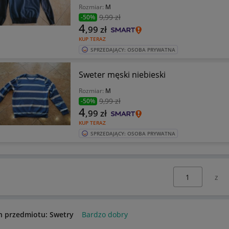
Rozmiar:
M
9
,99 zł
-50%
4
,99
zł
KUP TERAZ
SPRZEDAJĄCY: OSOBA PRYWATNA
Sweter męski niebieski
Rozmiar:
M
9
,99 zł
-50%
4
,99
zł
KUP TERAZ
SPRZEDAJĄCY: OSOBA PRYWATNA
Wybierz stronę:
n przedmiotu: Swetry
Bardzo dobry