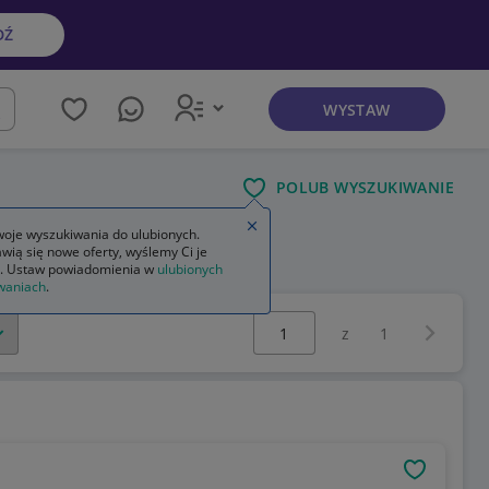
DŹ
WYSTAW
kaj
POLUB WYSZUKIWANIE
Zamknij wskazówkę
oje wyszukiwania do ulubionych.
wią się nowe oferty, wyślemy Ci je
. Ustaw powiadomienia w
ulubionych
waniach
.
Wybierz stronę:
Następna 
z
1
OBSERWU