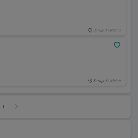
Boruja Kościelna
OBSERWU
Boruja Kościelna
Następna strona
z
1