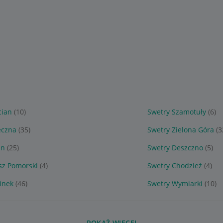
cian
(10)
Swetry Szamotuły
(6)
eczna
(35)
Swetry Zielona Góra
(3
in
(25)
Swetry Deszczno
(5)
sz Pomorski
(4)
Swetry Chodzież
(4)
inek
(46)
Swetry Wymiarki
(10)
POKAŻ WIĘCEJ