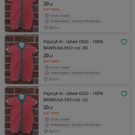
20
zł
KUP TERAZ
STAN: NOWY
SPRZEDAJĄCY: OSOBA PRYWATNA
Bytom
Pajacyk kr. rękaw OGO - 100%
OBSE
BAWEŁNA EKO roz. 80
20
zł
KUP TERAZ
STAN: NOWY
SPRZEDAJĄCY: OSOBA PRYWATNA
Bytom
Pajacyk kr. rękaw OGO - 100%
OBSE
BAWEŁNA EKO roz. 62
20
zł
KUP TERAZ
STAN: NOWY
SPRZEDAJĄCY: OSOBA PRYWATNA
Bytom