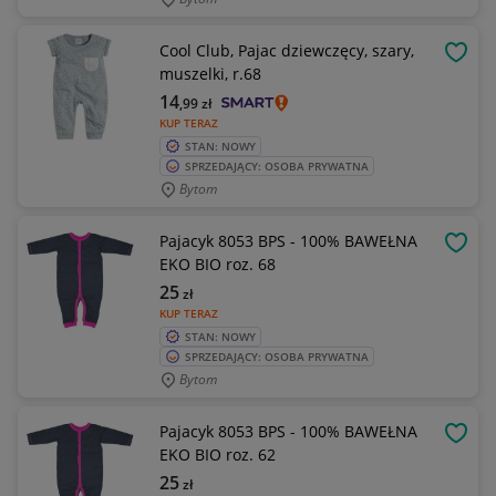
Cool Club, Pajac dziewczęcy, szary,
OBSE
muszelki, r.68
14
,99
zł
KUP TERAZ
STAN: NOWY
SPRZEDAJĄCY: OSOBA PRYWATNA
Bytom
Pajacyk 8053 BPS - 100% BAWEŁNA
OBSE
EKO BIO roz. 68
25
zł
KUP TERAZ
STAN: NOWY
SPRZEDAJĄCY: OSOBA PRYWATNA
Bytom
Pajacyk 8053 BPS - 100% BAWEŁNA
OBSE
EKO BIO roz. 62
25
zł