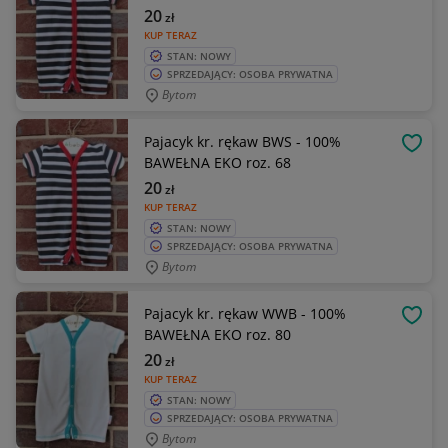
20
zł
KUP TERAZ
STAN: NOWY
SPRZEDAJĄCY: OSOBA PRYWATNA
Bytom
Pajacyk kr. rękaw BWS - 100%
OBSE
BAWEŁNA EKO roz. 68
20
zł
KUP TERAZ
STAN: NOWY
SPRZEDAJĄCY: OSOBA PRYWATNA
Bytom
Pajacyk kr. rękaw WWB - 100%
OBSE
BAWEŁNA EKO roz. 80
20
zł
KUP TERAZ
STAN: NOWY
SPRZEDAJĄCY: OSOBA PRYWATNA
Bytom