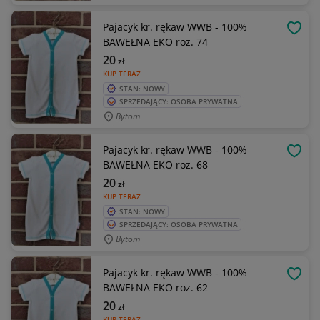
Pajacyk kr. rękaw WWB - 100%
OBSE
BAWEŁNA EKO roz. 74
20
zł
KUP TERAZ
STAN: NOWY
SPRZEDAJĄCY: OSOBA PRYWATNA
Bytom
Pajacyk kr. rękaw WWB - 100%
OBSE
BAWEŁNA EKO roz. 68
20
zł
KUP TERAZ
STAN: NOWY
SPRZEDAJĄCY: OSOBA PRYWATNA
Bytom
Pajacyk kr. rękaw WWB - 100%
OBSE
BAWEŁNA EKO roz. 62
20
zł
KUP TERAZ