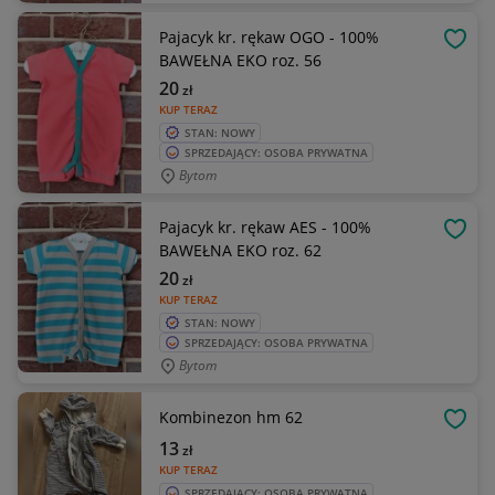
Pajacyk kr. rękaw OGO - 100%
OBSE
BAWEŁNA EKO roz. 56
20
zł
KUP TERAZ
STAN: NOWY
SPRZEDAJĄCY: OSOBA PRYWATNA
Bytom
Pajacyk kr. rękaw AES - 100%
OBSE
BAWEŁNA EKO roz. 62
20
zł
KUP TERAZ
STAN: NOWY
SPRZEDAJĄCY: OSOBA PRYWATNA
Bytom
Kombinezon hm 62
OBSE
13
zł
KUP TERAZ
SPRZEDAJĄCY: OSOBA PRYWATNA