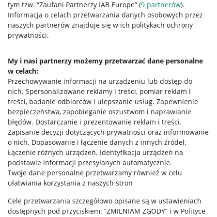
tym tzw. “Zaufani Partnerzy IAB Europe” (
9
partnerów
).
Przydatne informacje
Informacja o celach przetwarzania danych osobowych przez
naszych partnerów znajduje się w ich politykach ochrony
prywatności.
Jak to działa
Napisz do nas
My i nasi partnerzy możemy przetwarzać dane personalne
w celach:
Allegro Gadane dla sprzedających
Przechowywanie informacji na urządzeniu lub dostęp do
Allegro Gadane dla kupujących
nich
.
Spersonalizowane reklamy i treści, pomiar reklam i
treści, badanie odbiorców i ulepszanie usług
.
Zapewnienie
Mapa miejscowości
bezpieczeństwa, zapobieganie oszustwom i naprawianie
błędów
.
Dostarczanie i prezentowanie reklam i treści
.
Informacje prawne
Zapisanie decyzji dotyczących prywatności oraz informowanie
o nich
.
Dopasowanie i łączenie danych z innych źródeł
.
Regulamin
Łączenie różnych urządzeń
.
Identyfikacja urządzeń na
podstawie informacji przesyłanych automatycznie
.
Polityka plików "cookies"
Twoje dane personalne przetwarzamy również w celu
ułatwiania korzystania z naszych stron
Ustawienia plików "cookies"
Cele przetwarzania szczegółowo opisane są w ustawieniach
Udostępnianie lokalizacji
dostępnych pod przyciskiem: “ZMIENIAM ZGODY” i w Polityce