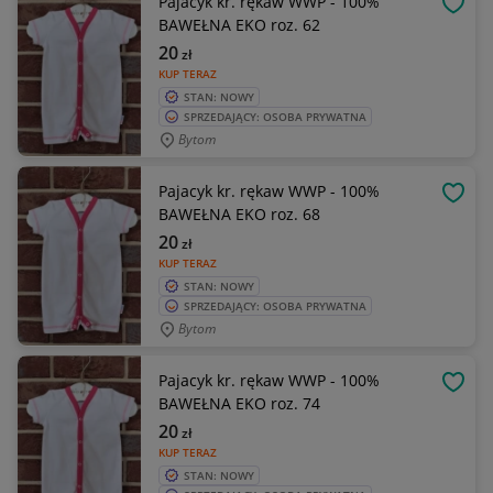
Pajacyk kr. rękaw WWP - 100%
OBSE
BAWEŁNA EKO roz. 62
20
zł
KUP TERAZ
STAN: NOWY
SPRZEDAJĄCY: OSOBA PRYWATNA
Bytom
Pajacyk kr. rękaw WWP - 100%
OBSE
BAWEŁNA EKO roz. 68
20
zł
KUP TERAZ
STAN: NOWY
SPRZEDAJĄCY: OSOBA PRYWATNA
Bytom
Pajacyk kr. rękaw WWP - 100%
OBSE
BAWEŁNA EKO roz. 74
20
zł
KUP TERAZ
STAN: NOWY