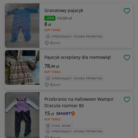
Granatowy pajacyk
OBSE
10
,00 zł
-20%
8
zł
KUP TERAZ
SPRZEDAJĄCY: OSOBA PRYWATNA
Bytom
Pajacyk ocieplany dla niemowląt
OBSE
78
,99
zł
KUP TERAZ
SPRZEDAJĄCY: OSOBA PRYWATNA
Bytom
Przebranie na Halloween Wampir
OBSE
Dracula rozmiar 80
15
zł
KUP TERAZ
STAN: NOWY
SPRZEDAJĄCY: OSOBA PRYWATNA
Bytom