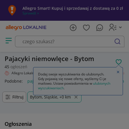
Allegro Smart! Kupuj i sprzedawaj z dostawą za 0 zł
Sprawdź »
Otwórz menu z kategoriami
szukaj
Pajacyki niemowlęce - Bytom
POL
45
ogłoszeń
Zamkn
Allegro Lokalnie
Dziecko
Odzież
Odzież niemowlęca
Pajacyki
Dodaj swoje wyszukiwania do ulubionych.
Gdy pojawią się nowe oferty, wyślemy Ci je
Podobne:
pajacyki
pajacyki next
pajacyki niemowlęce
nex
mailowo. Ustaw powiadomienia w
ulubionych
wyszukiwaniach
.
Filtruj
Bytom, Śląskie, +0 km
Ogłoszenia