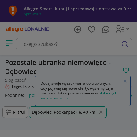
Allegro Smart! Kupuj i sprzedawaj z dostawą za 0 zł
Sprawdź »
Otwórz menu z kategoriami
szukaj
Pozostałe ubranka niemowlęce -
Dębowiec
POL
5
ogłoszeń
Zamkn
Dodaj swoje wyszukiwania do ulubionych.
Allegro Lokalnie
Dziecko
Odzież
Odzież niemowlęca
Pozostałe
Gdy pojawią się nowe oferty, wyślemy Ci je
mailowo. Ustaw powiadomienia w
ulubionych
Podobne:
pozostałe
łóżka pozostałe
pozostałe miasta i regi
wyszukiwaniach
.
Filtruj
Dębowiec, Podkarpackie, +0 km