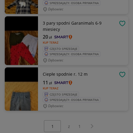
SPRZEDAJĄCY: OSOBA PRYWATNA
Dębowiec
3 pary spodni Garanimals 6-9
OBSE
miesiecy
20
zł
KUP TERAZ
CZĘSTO SPRZEDAJE
SPRZEDAJĄCY: OSOBA PRYWATNA
Dębowiec
Ciepłe spodnie r. 12 m
OBSE
11
zł
KUP TERAZ
CZĘSTO SPRZEDAJE
SPRZEDAJĄCY: OSOBA PRYWATNA
Dębowiec
Wybierz stronę:
Następna strona
z
1