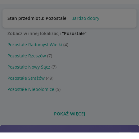
Stan przedmiotu: Pozostałe
Bardzo dobry
Zobacz w innej lokalizacji
"Pozostałe"
Pozostałe Radomyśl Wielki
(4)
Pozostałe Rzeszów
(7)
Pozostałe Nowy Sącz
(7)
Pozostałe Strażów
(49)
Pozostałe Niepołomice
(5)
POKAŻ WIĘCEJ