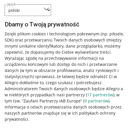
język
Dbamy o Twoją prywatność
Dzięki plikom cookies i technologiom pokrewnym
(np. piksele,
SDK)
oraz przetwarzaniu Twoich danych osobowych
(między
innymi unikalne identyfikatory, dane przeglądarki)
, możemy
zapewnić, że dopasujemy do Ciebie wyświetlane treści.
Wyrażając zgodę na przechowywanie informacji na
urządzeniu końcowym lub dostęp do nich i przetwarzanie
danych (w tym w obszarze profilowania, analiz rynkowych i
statystycznych) sprawiasz, że łatwiej będzie odnaleźć Ci w
Allegro dokładnie to, czego szukasz i potrzebujesz.
Administratorem Twoich danych osobowych będzie Allegro a
w niektórych przypadkach nasi partnerzy (
17
partnerów
), w
tym tzw. “Zaufani Partnerzy IAB Europe” (
9
partnerów
).
Przydatne informacje
Informacja o celach przetwarzania danych osobowych przez
naszych partnerów znajduje się w ich politykach ochrony
prywatności.
Jak to działa