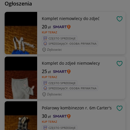
Ogłoszenia
Komplet niemowlecy do zdjeć
OBSE
20
zł
KUP TERAZ
CZĘSTO SPRZEDAJE
SPRZEDAJĄCY: OSOBA PRYWATNA
Dębowiec
Komplet do zdjeé niemowlecy
OBSE
25
zł
KUP TERAZ
CZĘSTO SPRZEDAJE
SPRZEDAJĄCY: OSOBA PRYWATNA
Dębowiec
Polarowy kombinezon r. 6m Carter's
OBSE
30
zł
KUP TERAZ
CZĘSTO SPRZEDAJE