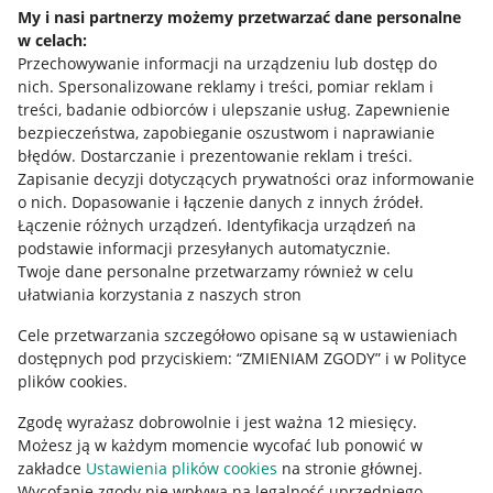
Napisz do nas
My i nasi partnerzy możemy przetwarzać dane personalne
w celach:
Allegro Gadane dla sprzedających
Przechowywanie informacji na urządzeniu lub dostęp do
Allegro Gadane dla kupujących
nich
.
Spersonalizowane reklamy i treści, pomiar reklam i
treści, badanie odbiorców i ulepszanie usług
.
Zapewnienie
Mapa miejscowości
bezpieczeństwa, zapobieganie oszustwom i naprawianie
błędów
.
Dostarczanie i prezentowanie reklam i treści
.
Informacje prawne
Zapisanie decyzji dotyczących prywatności oraz informowanie
o nich
.
Dopasowanie i łączenie danych z innych źródeł
.
Regulamin
Łączenie różnych urządzeń
.
Identyfikacja urządzeń na
podstawie informacji przesyłanych automatycznie
.
Polityka plików "cookies"
Twoje dane personalne przetwarzamy również w celu
ułatwiania korzystania z naszych stron
Ustawienia plików "cookies"
Cele przetwarzania szczegółowo opisane są w ustawieniach
Udostępnianie lokalizacji
dostępnych pod przyciskiem: “ZMIENIAM ZGODY” i w Polityce
Informacje dla Aktu o Usługach Cyfrowych
plików cookies.
Zgodę wyrażasz dobrowolnie i jest ważna 12 miesięcy.
Pobierz aplikację
Możesz ją w każdym momencie wycofać lub ponowić w
zakładce
Ustawienia plików cookies
na stronie głównej.
Wycofanie zgody nie wpływa na legalność uprzedniego