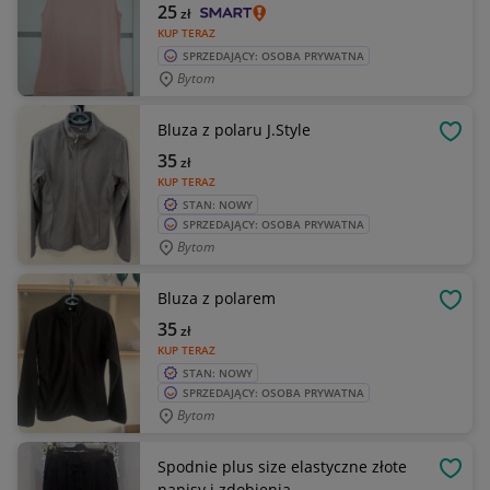
25
zł
KUP TERAZ
SPRZEDAJĄCY: OSOBA PRYWATNA
Bytom
Bluza z polaru J.Style
OBSE
35
zł
KUP TERAZ
STAN: NOWY
SPRZEDAJĄCY: OSOBA PRYWATNA
Bytom
Bluza z polarem
OBSE
35
zł
KUP TERAZ
STAN: NOWY
SPRZEDAJĄCY: OSOBA PRYWATNA
Bytom
Spodnie plus size elastyczne złote
OBSE
napisy i zdobienia