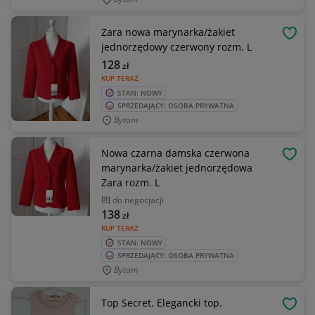
Zara nowa marynarka/żakiet
OBSE
jednorzędowy czerwony rozm. L
128
zł
KUP TERAZ
STAN: NOWY
SPRZEDAJĄCY: OSOBA PRYWATNA
Bytom
Nowa czarna damska czerwona
OBSE
marynarka/żakiet jednorzędowa
Zara rozm. L
do negocjacji
138
zł
KUP TERAZ
STAN: NOWY
SPRZEDAJĄCY: OSOBA PRYWATNA
Bytom
Top Secret. Elegancki top.
OBSE