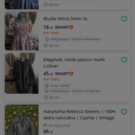
Bytom
Bluzka letnia Shein XL
OBSE
18
zł
KUP TERAZ
SPRZEDAJĄCY: OSOBA PRYWATNA
Bytom
Elegancki, cienki płaszcz marki
OBSE
s.Oliver
45
zł
KUP TERAZ
STAN: NOWY
SPRZEDAJĄCY: OSOBA PRYWATNA
Bytom
marynarka Rebecca Stevens | 100%
OBSE
skóra naturalna | Czarna | Vintage
do negocjacji
88
zł