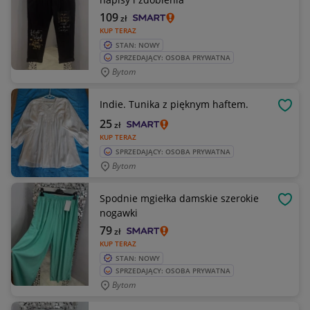
109
zł
KUP TERAZ
STAN: NOWY
SPRZEDAJĄCY: OSOBA PRYWATNA
Bytom
Indie. Tunika z pięknym haftem.
OBSE
25
zł
KUP TERAZ
SPRZEDAJĄCY: OSOBA PRYWATNA
Bytom
Spodnie mgiełka damskie szerokie
OBSE
nogawki
79
zł
KUP TERAZ
STAN: NOWY
SPRZEDAJĄCY: OSOBA PRYWATNA
Bytom