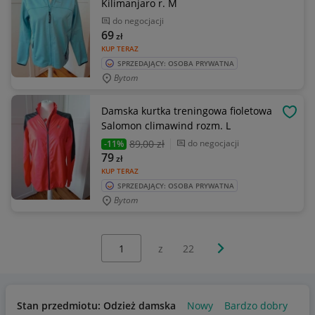
Kilimanjaro r. M
do negocjacji
69
zł
KUP TERAZ
SPRZEDAJĄCY: OSOBA PRYWATNA
Bytom
Damska kurtka treningowa fioletowa
OBSE
Salomon climawind rozm. L
89
,00 zł
do negocjacji
-11%
79
zł
KUP TERAZ
SPRZEDAJĄCY: OSOBA PRYWATNA
Bytom
Wybierz stronę:
Następna strona
z
22
Stan przedmiotu: Odzież damska
Nowy
Bardzo dobry
Uż