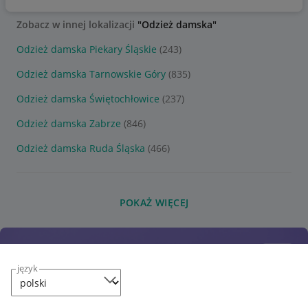
Zobacz w innej lokalizacji
"Odzież damska"
Odzież damska Piekary Śląskie
(243)
Odzież damska Tarnowskie Góry
(835)
Odzież damska Świętochłowice
(237)
Odzież damska Zabrze
(846)
Odzież damska Ruda Śląska
(466)
POKAŻ WIĘCEJ
język