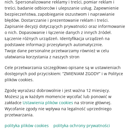
Allegro Gadane dla kupujących
nich
.
Spersonalizowane reklamy i treści, pomiar reklam i
treści, badanie odbiorców i ulepszanie usług
.
Zapewnienie
Mapa miejscowości
bezpieczeństwa, zapobieganie oszustwom i naprawianie
błędów
.
Dostarczanie i prezentowanie reklam i treści
.
Informacje prawne
Zapisanie decyzji dotyczących prywatności oraz informowanie
o nich
.
Dopasowanie i łączenie danych z innych źródeł
.
Regulamin
Łączenie różnych urządzeń
.
Identyfikacja urządzeń na
podstawie informacji przesyłanych automatycznie
.
Polityka plików "cookies"
Twoje dane personalne przetwarzamy również w celu
ułatwiania korzystania z naszych stron
Ustawienia plików "cookies"
Cele przetwarzania szczegółowo opisane są w ustawieniach
Udostępnianie lokalizacji
dostępnych pod przyciskiem: “ZMIENIAM ZGODY” i w Polityce
Informacje dla Aktu o Usługach Cyfrowych
plików cookies.
Zgodę wyrażasz dobrowolnie i jest ważna 12 miesięcy.
Pobierz aplikację
Możesz ją w każdym momencie wycofać lub ponowić w
zakładce
Ustawienia plików cookies
na stronie głównej.
Wycofanie zgody nie wpływa na legalność uprzedniego
przetwarzania.
polityka plików cookies
polityka ochrony prywatności