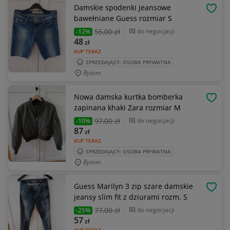
Damskie spodenki jeansowe
OBSE
bawełniane Guess rozmiar S
55
,00 zł
do negocjacji
-12%
48
zł
KUP TERAZ
SPRZEDAJĄCY: OSOBA PRYWATNA
Bytom
Nowa damska kurtka bomberka
OBSE
zapinana khaki Zara rozmiar M
97
,00 zł
do negocjacji
-10%
87
zł
KUP TERAZ
SPRZEDAJĄCY: OSOBA PRYWATNA
Bytom
Guess Marilyn 3 zip szare damskie
OBSE
jeansy slim fit z dziurami rozm. S
77
,00 zł
do negocjacji
-25%
57
zł