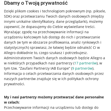
Dbamy o Twoją prywatność
Dzięki plikom cookies i technologiom pokrewnym
(np. piksele,
SDK)
oraz przetwarzaniu Twoich danych osobowych
(między
innymi unikalne identyfikatory, dane przeglądarki)
, możemy
zapewnić, że dopasujemy do Ciebie wyświetlane treści.
Wyrażając zgodę na przechowywanie informacji na
urządzeniu końcowym lub dostęp do nich i przetwarzanie
danych (w tym w obszarze profilowania, analiz rynkowych i
statystycznych) sprawiasz, że łatwiej będzie odnaleźć Ci w
Allegro dokładnie to, czego szukasz i potrzebujesz.
Administratorem Twoich danych osobowych będzie Allegro a
w niektórych przypadkach nasi partnerzy (
17
partnerów
), w
tym tzw. “Zaufani Partnerzy IAB Europe” (
9
partnerów
).
Przydatne informacje
Informacja o celach przetwarzania danych osobowych przez
naszych partnerów znajduje się w ich politykach ochrony
prywatności.
Jak to działa
Napisz do nas
My i nasi partnerzy możemy przetwarzać dane personalne
w celach:
Allegro Gadane dla sprzedających
Przechowywanie informacji na urządzeniu lub dostęp do