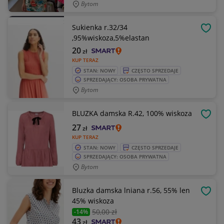
Bytom
Sukienka r.32/34
OBSE
,95%wiskoza,5%elastan
20
zł
KUP TERAZ
STAN: NOWY
CZĘSTO SPRZEDAJE
SPRZEDAJĄCY: OSOBA PRYWATNA
Bytom
BLUZKA damska R.42, 100% wiskoza
OBSE
27
zł
KUP TERAZ
STAN: NOWY
CZĘSTO SPRZEDAJE
SPRZEDAJĄCY: OSOBA PRYWATNA
Bytom
Bluzka damska lniana r.56, 55% len
OBSE
45% wiskoza
50
,00 zł
-14%
43
zł