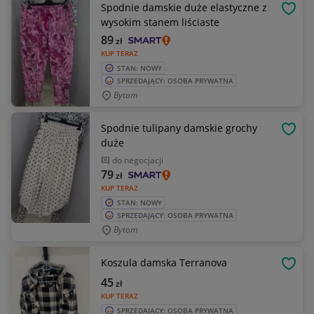
Spodnie damskie duże elastyczne z
OBSE
wysokim stanem liściaste
89
zł
KUP TERAZ
STAN: NOWY
SPRZEDAJĄCY: OSOBA PRYWATNA
Bytom
Spodnie tulipany damskie grochy
OBSE
duże
do negocjacji
79
zł
KUP TERAZ
STAN: NOWY
SPRZEDAJĄCY: OSOBA PRYWATNA
Bytom
Koszula damska Terranova
OBSE
45
zł
KUP TERAZ
SPRZEDAJĄCY: OSOBA PRYWATNA