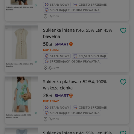
STAN: NOWY
CZĘSTO SPRZEDAJE
SPRZEDAJĄCY: OSOBA PRYWATNA
Bytom
Sukienka lniana r.46, 55% Len 45%
OBSE
bawełna
50
zł
KUP TERAZ
STAN: NOWY
CZĘSTO SPRZEDAJE
SPRZEDAJĄCY: OSOBA PRYWATNA
Bytom
Sukienka plażowa r.52/54, 100%
OBSE
wiskoza cienka
28
zł
KUP TERAZ
STAN: NOWY
CZĘSTO SPRZEDAJE
SPRZEDAJĄCY: OSOBA PRYWATNA
Bytom
Sukienka lniana r.44, 55% Len 45%