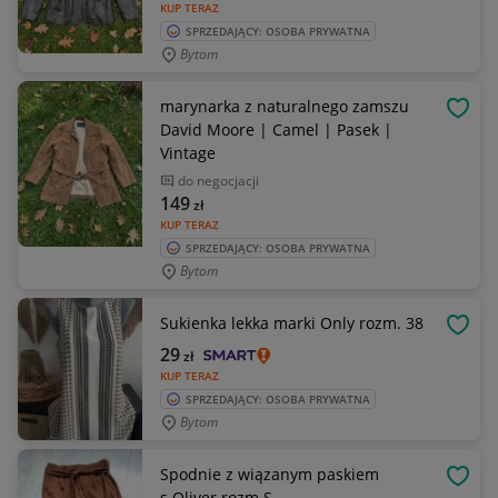
KUP TERAZ
SPRZEDAJĄCY: OSOBA PRYWATNA
Bytom
marynarka z naturalnego zamszu
OBSE
David Moore | Camel | Pasek |
Vintage
do negocjacji
149
zł
KUP TERAZ
SPRZEDAJĄCY: OSOBA PRYWATNA
Bytom
Sukienka lekka marki Only rozm. 38
OBSE
29
zł
KUP TERAZ
SPRZEDAJĄCY: OSOBA PRYWATNA
Bytom
Spodnie z wiązanym paskiem
OBSE
s.Oliver rozm S