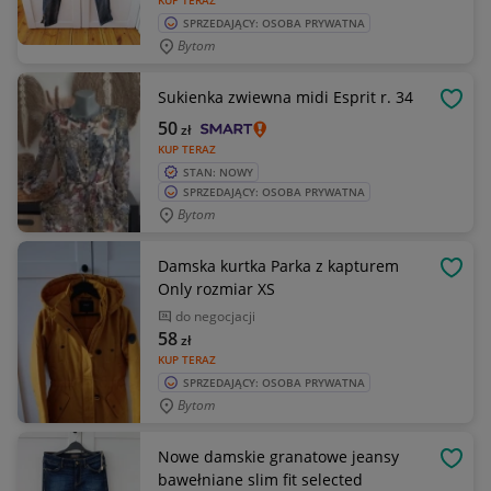
KUP TERAZ
SPRZEDAJĄCY: OSOBA PRYWATNA
Bytom
Sukienka zwiewna midi Esprit r. 34
OBSE
50
zł
KUP TERAZ
STAN: NOWY
SPRZEDAJĄCY: OSOBA PRYWATNA
Bytom
Damska kurtka Parka z kapturem
OBSE
Only rozmiar XS
do negocjacji
58
zł
KUP TERAZ
SPRZEDAJĄCY: OSOBA PRYWATNA
Bytom
Nowe damskie granatowe jeansy
OBSE
bawełniane slim fit selected