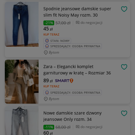
Spodnie jeansowe damskie super
OBSE
slim fit Noisy May rozm. 30
57
,00 zł
do negocjacji
-21%
45
zł
KUP TERAZ
STAN: NOWY
SPRZEDAJĄCY: OSOBA PRYWATNA
Bytom
Zara – Elegancki komplet
OBSE
garniturowy w kratę – Rozmiar 36
89
zł
KUP TERAZ
SPRZEDAJĄCY: OSOBA PRYWATNA
Bytom
Nowe damskie szare dzwony
OBSE
jeansowe Only rozm. 34
68
,00 zł
do negocjacji
-11%
60
zł