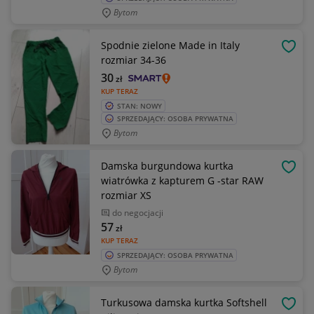
Bytom
Spodnie zielone Made in Italy
OBSE
rozmiar 34-36
30
zł
KUP TERAZ
STAN: NOWY
SPRZEDAJĄCY: OSOBA PRYWATNA
Bytom
Damska burgundowa kurtka
OBSE
wiatrówka z kapturem G -star RAW
rozmiar XS
do negocjacji
57
zł
KUP TERAZ
SPRZEDAJĄCY: OSOBA PRYWATNA
Bytom
Turkusowa damska kurtka Softshell
OBSE