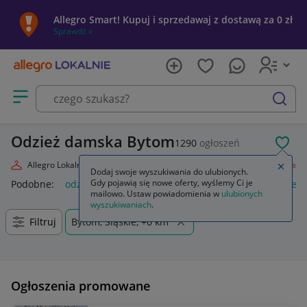
Allegro Smart! Kupuj i sprzedawaj z dostawą za 0 zł
Sprawdź »
Otwórz menu z kategoriami
szukaj
Odzież damska Bytom
1290
ogłoszeń
POL
Allegro Lokalnie
Moda
Odzież, Obuwie, Dodatki
Odzież damska
Zamkn
Dodaj swoje wyszukiwania do ulubionych.
Gdy pojawią się nowe oferty, wyślemy Ci je
Podobne:
odzież damska
odzież medyczna damska
odzież
mailowo. Ustaw powiadomienia w
ulubionych
wyszukiwaniach
.
Filtruj
Bytom, Śląskie, +0 km
Ogłoszenia promowane