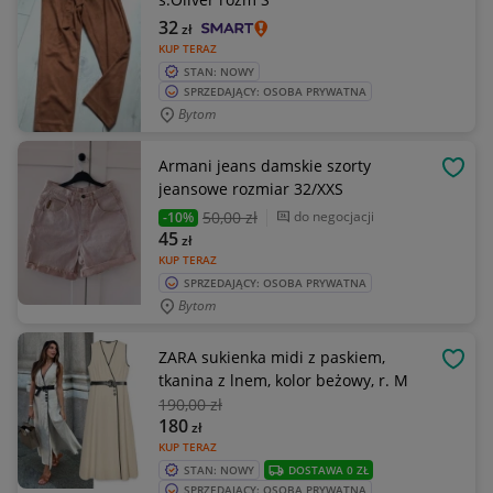
32
zł
KUP TERAZ
STAN: NOWY
SPRZEDAJĄCY: OSOBA PRYWATNA
Bytom
Armani jeans damskie szorty
OBSE
jeansowe rozmiar 32/XXS
50
,00 zł
do negocjacji
-10%
45
zł
KUP TERAZ
SPRZEDAJĄCY: OSOBA PRYWATNA
Bytom
ZARA sukienka midi z paskiem,
OBSE
tkanina z lnem, kolor beżowy, r. M
190
,00 zł
180
zł
KUP TERAZ
STAN: NOWY
DOSTAWA 0 ZŁ
SPRZEDAJĄCY: OSOBA PRYWATNA