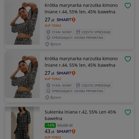
Krótka marynarka narzutka kimono
OBSE
lniane r.44, 55% len, 45% bawełna
27
zł
KUP TERAZ
STAN: NOWY
CZĘSTO SPRZEDAJE
SPRZEDAJĄCY: OSOBA PRYWATNA
Bytom
Krótka marynarka narzutka kimono
OBSE
lniane r.44, 55% len, 45% bawełna
27
zł
KUP TERAZ
STAN: NOWY
CZĘSTO SPRZEDAJE
SPRZEDAJĄCY: OSOBA PRYWATNA
Bytom
Sukienka lniana r.42, 55% Len 45%
OBSE
bawełna
50
,00 zł
-14%
43
zł
KUP TERAZ