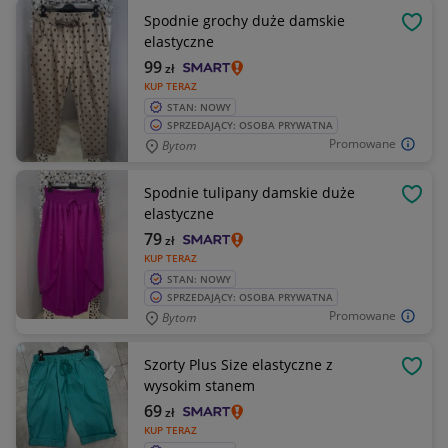
Spodnie grochy duże damskie
OBSE
elastyczne
99
zł
KUP TERAZ
STAN: NOWY
SPRZEDAJĄCY: OSOBA PRYWATNA
Promowane
Bytom
Spodnie tulipany damskie duże
OBSE
elastyczne
79
zł
KUP TERAZ
STAN: NOWY
SPRZEDAJĄCY: OSOBA PRYWATNA
Promowane
Bytom
Szorty Plus Size elastyczne z
OBSE
wysokim stanem
69
zł
KUP TERAZ