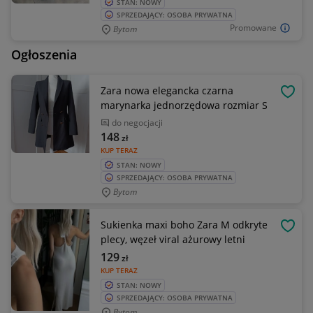
STAN: NOWY
SPRZEDAJĄCY: OSOBA PRYWATNA
Promowane
Bytom
Ogłoszenia
Zara nowa elegancka czarna
OBSE
marynarka jednorzędowa rozmiar S
do negocjacji
148
zł
KUP TERAZ
STAN: NOWY
SPRZEDAJĄCY: OSOBA PRYWATNA
Bytom
Sukienka maxi boho Zara M odkryte
OBSE
plecy, węzeł viral ażurowy letni
129
zł
KUP TERAZ
STAN: NOWY
SPRZEDAJĄCY: OSOBA PRYWATNA
Bytom