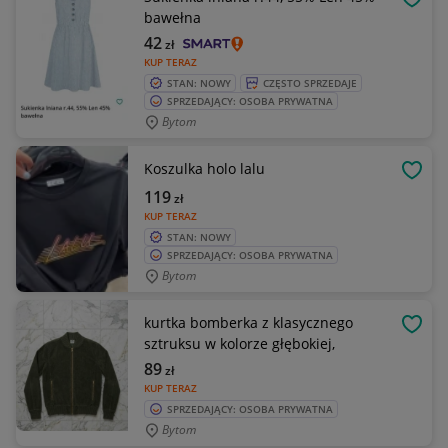
OBSE
bawełna
42
zł
KUP TERAZ
STAN: NOWY
CZĘSTO SPRZEDAJE
SPRZEDAJĄCY: OSOBA PRYWATNA
Bytom
Koszulka holo lalu
OBSE
119
zł
KUP TERAZ
STAN: NOWY
SPRZEDAJĄCY: OSOBA PRYWATNA
Bytom
kurtka bomberka z klasycznego
OBSE
sztruksu w kolorze głębokiej,
89
zł
KUP TERAZ
SPRZEDAJĄCY: OSOBA PRYWATNA
Bytom