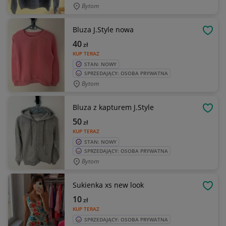
Bytom
Bluza J.Style nowa
OBSE
40
zł
KUP TERAZ
STAN: NOWY
SPRZEDAJĄCY: OSOBA PRYWATNA
Bytom
Bluza z kapturem J.Style
OBSE
50
zł
KUP TERAZ
STAN: NOWY
SPRZEDAJĄCY: OSOBA PRYWATNA
Bytom
Sukienka xs new look
OBSE
10
zł
KUP TERAZ
SPRZEDAJĄCY: OSOBA PRYWATNA