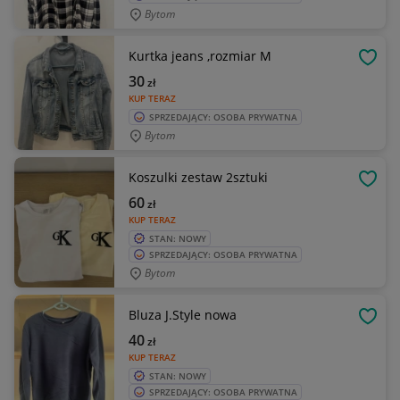
Bytom
Kurtka jeans ,rozmiar M
OBSE
30
zł
KUP TERAZ
SPRZEDAJĄCY: OSOBA PRYWATNA
Bytom
Koszulki zestaw 2sztuki
OBSE
60
zł
KUP TERAZ
STAN: NOWY
SPRZEDAJĄCY: OSOBA PRYWATNA
Bytom
Bluza J.Style nowa
OBSE
40
zł
KUP TERAZ
STAN: NOWY
SPRZEDAJĄCY: OSOBA PRYWATNA