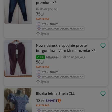
premium XS
do negocjacji
75
zł
KUP TERAZ
STAN: NOWY
SPRZEDAJĄCY: OSOBA PRYWATNA
Bytom
Nowe damskie spodnie proste
OBSE
burgundowe Vero Moda rozmiar XS
68
,00 zł
do negocjacji
-14%
58
zł
KUP TERAZ
STAN: NOWY
SPRZEDAJĄCY: OSOBA PRYWATNA
Bytom
Bluzka letnia Shein XLL
OBSE
18
zł
KUP TERAZ
SPRZEDAJĄCY: OSOBA PRYWATNA