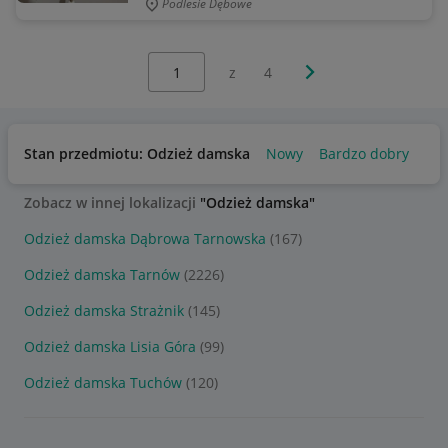
Podlesie Dębowe
Wybierz stronę:
Następna strona
z
4
Stan przedmiotu: Odzież damska
Nowy
Bardzo dobry
Uż
Zobacz w innej lokalizacji
"Odzież damska"
Odzież damska Dąbrowa Tarnowska
(167)
Odzież damska Tarnów
(2226)
Odzież damska Strażnik
(145)
Odzież damska Lisia Góra
(99)
Odzież damska Tuchów
(120)