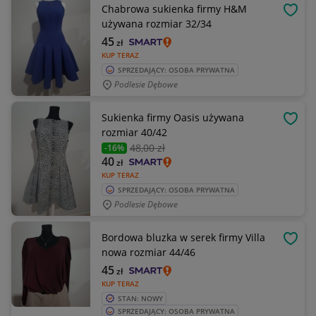
Chabrowa sukienka firmy H&M
OBSE
używana rozmiar 32/34
45
zł
KUP TERAZ
SPRZEDAJĄCY: OSOBA PRYWATNA
Podlesie Dębowe
Sukienka firmy Oasis używana
OBSE
rozmiar 40/42
48
,00 zł
-16%
40
zł
KUP TERAZ
SPRZEDAJĄCY: OSOBA PRYWATNA
Podlesie Dębowe
Bordowa bluzka w serek firmy Villa
OBSE
nowa rozmiar 44/46
45
zł
KUP TERAZ
STAN: NOWY
SPRZEDAJĄCY: OSOBA PRYWATNA