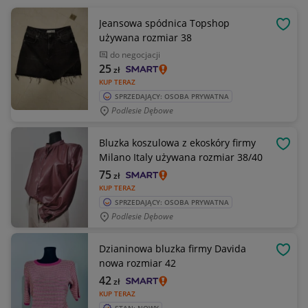
Jeansowa spódnica Topshop
OBSE
używana rozmiar 38
do negocjacji
25
zł
KUP TERAZ
SPRZEDAJĄCY: OSOBA PRYWATNA
Podlesie Dębowe
Bluzka koszulowa z ekoskóry firmy
OBSE
Milano Italy używana rozmiar 38/40
75
zł
KUP TERAZ
SPRZEDAJĄCY: OSOBA PRYWATNA
Podlesie Dębowe
Dzianinowa bluzka firmy Davida
OBSE
nowa rozmiar 42
42
zł
KUP TERAZ