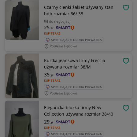
Czarny cienki żakiet używany stan
OBSE
bdb rozmiar 36/ 38
do negocjacji
25
zł
KUP TERAZ
SPRZEDAJĄCY: OSOBA PRYWATNA
Podlesie Dębowe
Kurtka jeansowa firmy Freccia
OBSE
używana rozmiar 38/M
35
zł
KUP TERAZ
SPRZEDAJĄCY: OSOBA PRYWATNA
Podlesie Dębowe
Elegancka bluzka firmy New
OBSE
Collection używana rozmiar 38/40
29
zł
KUP TERAZ
SPRZEDAJĄCY: OSOBA PRYWATNA