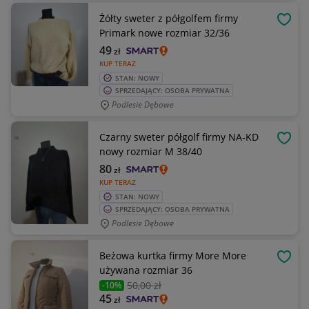
Żółty sweter z półgolfem firmy
OBSE
Primark nowe rozmiar 32/36
49
zł
KUP TERAZ
STAN: NOWY
SPRZEDAJĄCY: OSOBA PRYWATNA
Podlesie Dębowe
Czarny sweter półgolf firmy NA-KD
OBSE
nowy rozmiar M 38/40
80
zł
KUP TERAZ
STAN: NOWY
SPRZEDAJĄCY: OSOBA PRYWATNA
Podlesie Dębowe
Beżowa kurtka firmy More More
OBSE
używana rozmiar 36
50
,00 zł
-10%
45
zł