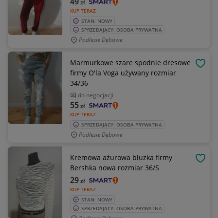
49
zł
KUP TERAZ
STAN: NOWY
SPRZEDAJĄCY: OSOBA PRYWATNA
Podlesie Dębowe
Marmurkowe szare spodnie dresowe
OBSE
firmy O'la Voga używany rozmiar
34/36
do negocjacji
55
zł
KUP TERAZ
SPRZEDAJĄCY: OSOBA PRYWATNA
Podlesie Dębowe
Kremowa ażurowa bluzka firmy
OBSE
Bershka nowa rozmiar 36/S
29
zł
KUP TERAZ
STAN: NOWY
SPRZEDAJĄCY: OSOBA PRYWATNA