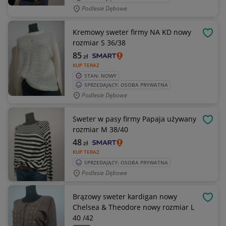
Podlesie Dębowe
Kremowy sweter firmy NA KD nowy
OBSE
rozmiar S 36/38
85
zł
KUP TERAZ
STAN: NOWY
SPRZEDAJĄCY: OSOBA PRYWATNA
Podlesie Dębowe
Sweter w pasy firmy Papaja używany
OBSE
rozmiar M 38/40
48
zł
KUP TERAZ
SPRZEDAJĄCY: OSOBA PRYWATNA
Podlesie Dębowe
Brązowy sweter kardigan nowy
OBSE
Chelsea & Theodore nowy rozmiar L
40 /42