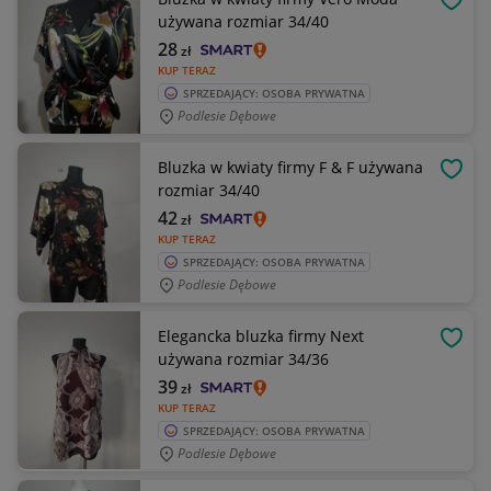
OBSE
używana rozmiar 34/40
28
zł
KUP TERAZ
SPRZEDAJĄCY: OSOBA PRYWATNA
Podlesie Dębowe
Bluzka w kwiaty firmy F & F używana
OBSE
rozmiar 34/40
42
zł
KUP TERAZ
SPRZEDAJĄCY: OSOBA PRYWATNA
Podlesie Dębowe
Elegancka bluzka firmy Next
OBSE
używana rozmiar 34/36
39
zł
KUP TERAZ
SPRZEDAJĄCY: OSOBA PRYWATNA
Podlesie Dębowe