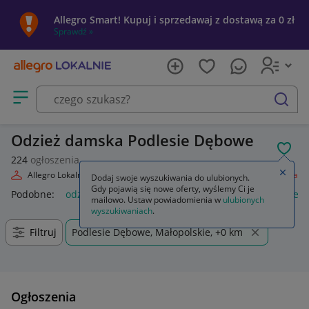
Allegro Smart! Kupuj i sprzedawaj z dostawą za 0 zł
Sprawdź »
Otwórz menu z kategoriami
szukaj
Odzież damska Podlesie Dębowe
POL
224
ogłoszenia
Zamkn
Allegro Lokalnie
Moda
Odzież, Obuwie, Dodatki
Odzież damska
Dodaj swoje wyszukiwania do ulubionych.
Gdy pojawią się nowe oferty, wyślemy Ci je
Podobne:
odzież damska
odzież medyczna damska
odzież
mailowo. Ustaw powiadomienia w
ulubionych
wyszukiwaniach
.
Filtruj
Podlesie Dębowe, Małopolskie, +0 km
Ogłoszenia