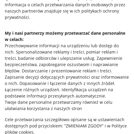
Przydatne informacje
Informacja o celach przetwarzania danych osobowych przez
naszych partnerów znajduje się w ich politykach ochrony
prywatności.
Jak to działa
Napisz do nas
My i nasi partnerzy możemy przetwarzać dane personalne
w celach:
Allegro Gadane dla sprzedających
Przechowywanie informacji na urządzeniu lub dostęp do
Allegro Gadane dla kupujących
nich
.
Spersonalizowane reklamy i treści, pomiar reklam i
treści, badanie odbiorców i ulepszanie usług
.
Zapewnienie
Mapa miejscowości
bezpieczeństwa, zapobieganie oszustwom i naprawianie
błędów
.
Dostarczanie i prezentowanie reklam i treści
.
Informacje prawne
Zapisanie decyzji dotyczących prywatności oraz informowanie
o nich
.
Dopasowanie i łączenie danych z innych źródeł
.
Regulamin
Łączenie różnych urządzeń
.
Identyfikacja urządzeń na
podstawie informacji przesyłanych automatycznie
.
Polityka plików "cookies"
Twoje dane personalne przetwarzamy również w celu
ułatwiania korzystania z naszych stron
Ustawienia plików "cookies"
Cele przetwarzania szczegółowo opisane są w ustawieniach
Udostępnianie lokalizacji
dostępnych pod przyciskiem: “ZMIENIAM ZGODY” i w Polityce
Informacje dla Aktu o Usługach Cyfrowych
plików cookies.