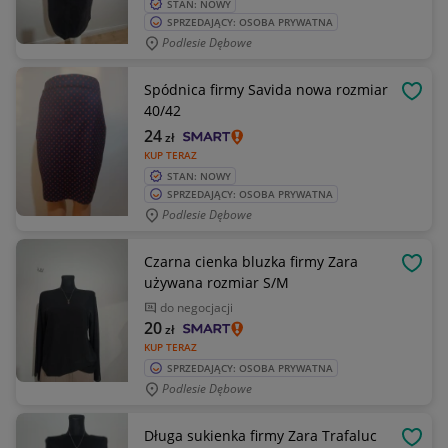
STAN: NOWY
SPRZEDAJĄCY: OSOBA PRYWATNA
Podlesie Dębowe
Spódnica firmy Savida nowa rozmiar
OBSE
40/42
24
zł
KUP TERAZ
STAN: NOWY
SPRZEDAJĄCY: OSOBA PRYWATNA
Podlesie Dębowe
Czarna cienka bluzka firmy Zara
OBSE
używana rozmiar S/M
do negocjacji
20
zł
KUP TERAZ
SPRZEDAJĄCY: OSOBA PRYWATNA
Podlesie Dębowe
Długa sukienka firmy Zara Trafaluc
OBSE