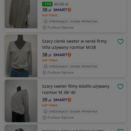
45
,00 zł
-15%
38
zł
KUP TERAZ
SPRZEDAJĄCY: OSOBA PRYWATNA
Podlesie Dębowe
Szary cienki sweter w serek firmy
OBSE
Villa używany rozmiar M/38
38
zł
KUP TERAZ
SPRZEDAJĄCY: OSOBA PRYWATNA
Podlesie Dębowe
Szary sweter filmy Adolfo używany
OBSE
rozmiar M 38/ 40
39
zł
KUP TERAZ
SPRZEDAJĄCY: OSOBA PRYWATNA
Podlesie Dębowe