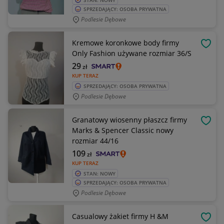
STAN: NOWY
SPRZEDAJĄCY: OSOBA PRYWATNA
Podlesie Dębowe
Kremowe koronkowe body firmy
OBSE
Only Fashion używane rozmiar 36/S
29
zł
KUP TERAZ
SPRZEDAJĄCY: OSOBA PRYWATNA
Podlesie Dębowe
Granatowy wiosenny płaszcz firmy
OBSE
Marks & Spencer Classic nowy
rozmiar 44/16
109
zł
KUP TERAZ
STAN: NOWY
SPRZEDAJĄCY: OSOBA PRYWATNA
Podlesie Dębowe
Casualowy żakiet firmy H &M
OBSE