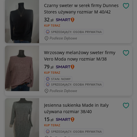
Czarny sweter w serek firmy Dunnes
OBSE
Stores używany rozmiar M 40/42
32
zł
KUP TERAZ
SPRZEDAJĄCY: OSOBA PRYWATNA
Podlesie Dębowe
Wrzosowy melanżowy sweter firmy
OBSE
Vero Moda nowy rozmiar M/38
79
zł
KUP TERAZ
STAN: NOWY
SPRZEDAJĄCY: OSOBA PRYWATNA
Podlesie Dębowe
Jesienna sukienka Made in Italy
OBSE
używana rozmiar 38/40
15
zł
KUP TERAZ
SPRZEDAJĄCY: OSOBA PRYWATNA