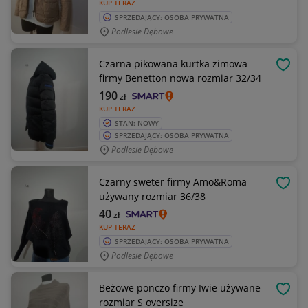
KUP TERAZ
SPRZEDAJĄCY: OSOBA PRYWATNA
Podlesie Dębowe
Czarna pikowana kurtka zimowa
OBSE
firmy Benetton nowa rozmiar 32/34
190
zł
KUP TERAZ
STAN: NOWY
SPRZEDAJĄCY: OSOBA PRYWATNA
Podlesie Dębowe
Czarny sweter firmy Amo&Roma
OBSE
używany rozmiar 36/38
40
zł
KUP TERAZ
SPRZEDAJĄCY: OSOBA PRYWATNA
Podlesie Dębowe
Beżowe ponczo firmy Iwie używane
OBSE
rozmiar S oversize