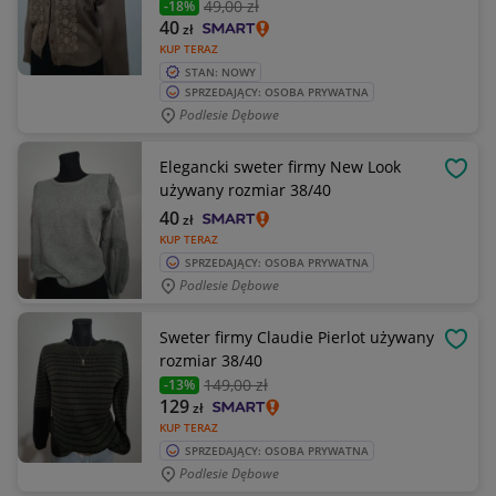
49
,00 zł
-18%
40
zł
KUP TERAZ
STAN: NOWY
SPRZEDAJĄCY: OSOBA PRYWATNA
Podlesie Dębowe
Elegancki sweter firmy New Look
OBSE
używany rozmiar 38/40
40
zł
KUP TERAZ
SPRZEDAJĄCY: OSOBA PRYWATNA
Podlesie Dębowe
Sweter firmy Claudie Pierlot używany
OBSE
rozmiar 38/40
149
,00 zł
-13%
129
zł
KUP TERAZ
SPRZEDAJĄCY: OSOBA PRYWATNA
Podlesie Dębowe