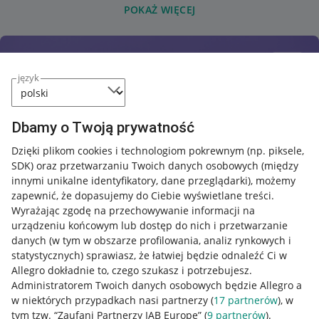
POKAŻ WIĘCEJ
język
Dbamy o Twoją prywatność
Dzięki plikom cookies i technologiom pokrewnym
(np. piksele,
SDK)
oraz przetwarzaniu Twoich danych osobowych
(między
innymi unikalne identyfikatory, dane przeglądarki)
, możemy
zapewnić, że dopasujemy do Ciebie wyświetlane treści.
Wyrażając zgodę na przechowywanie informacji na
urządzeniu końcowym lub dostęp do nich i przetwarzanie
danych (w tym w obszarze profilowania, analiz rynkowych i
statystycznych) sprawiasz, że łatwiej będzie odnaleźć Ci w
Allegro dokładnie to, czego szukasz i potrzebujesz.
Administratorem Twoich danych osobowych będzie Allegro a
w niektórych przypadkach nasi partnerzy (
17
partnerów
), w
tym tzw. “Zaufani Partnerzy IAB Europe” (
9
partnerów
).