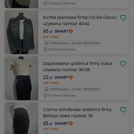
Podlesie Dębowe
Kurtka jeansowa firmy Cecilla Classic
OBSE
używana rozmiar 40/42
45
zł
KUP TERAZ
SPRZEDAJĄCY: OSOBA PRYWATNA
Podlesie Dębowe
Dopasowana spódnica firmy Sukse
OBSE
używana rozmiar 36/38
22
zł
KUP TERAZ
SPRZEDAJĄCY: OSOBA PRYWATNA
Podlesie Dębowe
Czarna sztruksowa spódnica firmy
OBSE
Bexleys nowa rozmiar 38
45
zł
KUP TERAZ