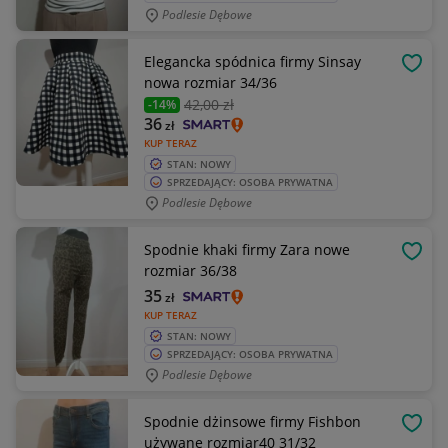
Podlesie Dębowe
Elegancka spódnica firmy Sinsay
OBSE
nowa rozmiar 34/36
42
,00 zł
-14%
36
zł
KUP TERAZ
STAN: NOWY
SPRZEDAJĄCY: OSOBA PRYWATNA
Podlesie Dębowe
Spodnie khaki firmy Zara nowe
OBSE
rozmiar 36/38
35
zł
KUP TERAZ
STAN: NOWY
SPRZEDAJĄCY: OSOBA PRYWATNA
Podlesie Dębowe
Spodnie dżinsowe firmy Fishbon
OBSE
używane rozmiar40 31/32