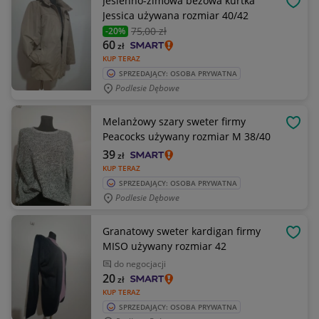
Jesienno-zimowa beżowa kurtka
OBSE
Jessica używana rozmiar 40/42
75
,00 zł
-20%
60
zł
KUP TERAZ
SPRZEDAJĄCY: OSOBA PRYWATNA
Podlesie Dębowe
Melanżowy szary sweter firmy
OBSE
Peacocks używany rozmiar M 38/40
39
zł
KUP TERAZ
SPRZEDAJĄCY: OSOBA PRYWATNA
Podlesie Dębowe
Granatowy sweter kardigan firmy
OBSE
MISO używany rozmiar 42
do negocjacji
20
zł
KUP TERAZ
SPRZEDAJĄCY: OSOBA PRYWATNA