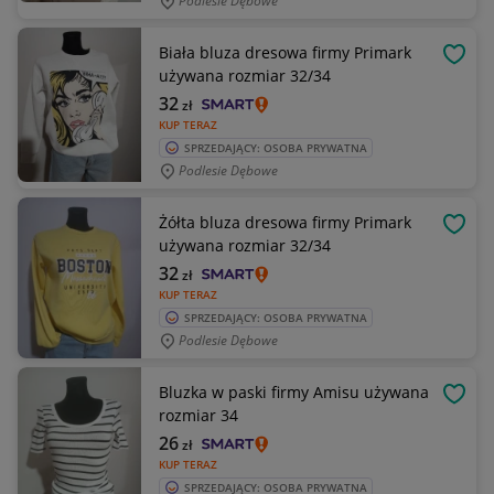
Podlesie Dębowe
Biała bluza dresowa firmy Primark
OBSE
używana rozmiar 32/34
32
zł
KUP TERAZ
SPRZEDAJĄCY: OSOBA PRYWATNA
Podlesie Dębowe
Żółta bluza dresowa firmy Primark
OBSE
używana rozmiar 32/34
32
zł
KUP TERAZ
SPRZEDAJĄCY: OSOBA PRYWATNA
Podlesie Dębowe
Bluzka w paski firmy Amisu używana
OBSE
rozmiar 34
26
zł
KUP TERAZ
SPRZEDAJĄCY: OSOBA PRYWATNA