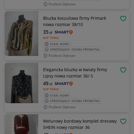
Podlesie Dębowe
Bluzka koszulowa firmy Primark
OBSE
nowa rozmiar 38/10
35
zł
KUP TERAZ
STAN: NOWY
SPRZEDAJĄCY: OSOBA PRYWATNA
Podlesie Dębowe
Elegancka bluzka w kwiaty firmy
OBSE
Lipsy nowa rozmiar 36/ S
49
zł
KUP TERAZ
STAN: NOWY
SPRZEDAJĄCY: OSOBA PRYWATNA
Podlesie Dębowe
Welurowy bordowy komplet dresowy
OBSE
SHEIN nowy rozmiar 36