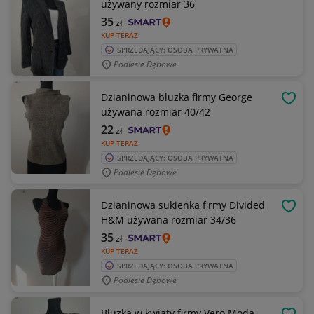
używany rozmiar 36
35
zł
KUP TERAZ
SPRZEDAJĄCY: OSOBA PRYWATNA
Podlesie Dębowe
Dzianinowa bluzka firmy George
OBSE
używana rozmiar 40/42
22
zł
KUP TERAZ
SPRZEDAJĄCY: OSOBA PRYWATNA
Podlesie Dębowe
Dzianinowa sukienka firmy Divided
OBSE
H&M używana rozmiar 34/36
35
zł
KUP TERAZ
SPRZEDAJĄCY: OSOBA PRYWATNA
Podlesie Dębowe
Bluzka w kwiaty firmy Vero Moda