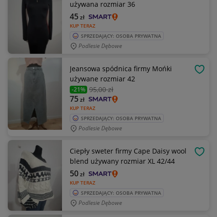
używana rozmiar 36
45
zł
KUP TERAZ
SPRZEDAJĄCY: OSOBA PRYWATNA
Podlesie Dębowe
Jeansowa spódnica firmy Mońki
OBSE
używane rozmiar 42
95
,00 zł
-21%
75
zł
KUP TERAZ
SPRZEDAJĄCY: OSOBA PRYWATNA
Podlesie Dębowe
Ciepły sweter firmy Cape Daisy wool
OBSE
blend używany rozmiar XL 42/44
50
zł
KUP TERAZ
SPRZEDAJĄCY: OSOBA PRYWATNA
Podlesie Dębowe