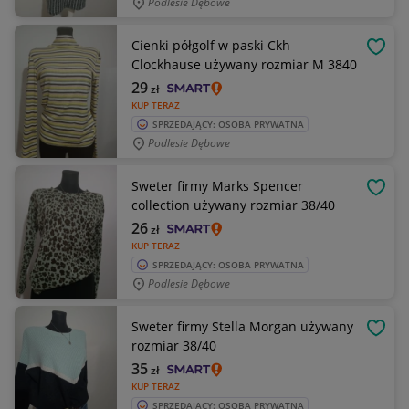
Podlesie Dębowe
Cienki półgolf w paski Ckh
OBSE
Clockhause używany rozmiar M 3840
29
zł
KUP TERAZ
SPRZEDAJĄCY: OSOBA PRYWATNA
Podlesie Dębowe
Sweter firmy Marks Spencer
OBSE
collection używany rozmiar 38/40
26
zł
KUP TERAZ
SPRZEDAJĄCY: OSOBA PRYWATNA
Podlesie Dębowe
Sweter firmy Stella Morgan używany
OBSE
rozmiar 38/40
35
zł
KUP TERAZ
SPRZEDAJĄCY: OSOBA PRYWATNA