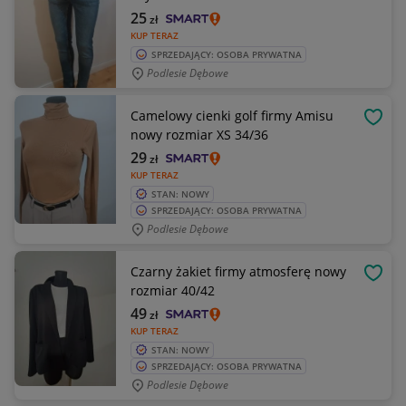
25
zł
KUP TERAZ
SPRZEDAJĄCY: OSOBA PRYWATNA
Podlesie Dębowe
Camelowy cienki golf firmy Amisu
OBSE
nowy rozmiar XS 34/36
29
zł
KUP TERAZ
STAN: NOWY
SPRZEDAJĄCY: OSOBA PRYWATNA
Podlesie Dębowe
Czarny żakiet firmy atmosferę nowy
OBSE
rozmiar 40/42
49
zł
KUP TERAZ
STAN: NOWY
SPRZEDAJĄCY: OSOBA PRYWATNA
Podlesie Dębowe