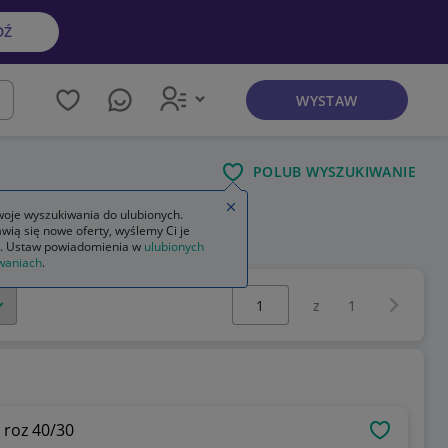
DŹ
WYSTAW
kaj
POLUB WYSZUKIWANIE
Zamknij wskazówkę
oje wyszukiwania do ulubionych.
wią się nowe oferty, wyślemy Ci je
na na kg
. Ustaw powiadomienia w
ulubionych
waniach
.
Wybierz stronę:
Następna 
z
1
 roz 40/30
OBSERWU