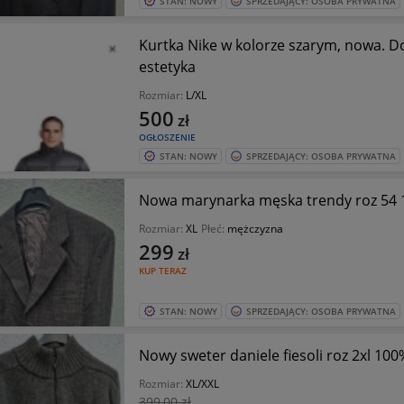
STAN: NOWY
SPRZEDAJĄCY: OSOBA PRYWATNA
Kurtka Nike w kolorze szarym, nowa. Do
estetyka
Rozmiar:
L/XL
500
zł
OGŁOSZENIE
STAN: NOWY
SPRZEDAJĄCY: OSOBA PRYWATNA
Nowa marynarka męska trendy roz 54 
Rozmiar:
XL
Płeć:
mężczyzna
299
zł
KUP TERAZ
STAN: NOWY
SPRZEDAJĄCY: OSOBA PRYWATNA
Nowy sweter daniele fiesoli roz 2xl 10
Rozmiar:
XL/XXL
399
,00 zł