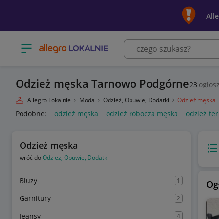
All
Otwórz menu z kategoriami
Odzież męska Tarnowo Podgórne
23
ogłosz
Allegro Lokalnie
Moda
Odzież, Obuwie, Dodatki
Odzież męska
Podobne:
odzież męska
odzież robocza męska
odzież t
Odzież męska
Wido
wróć do
Odzież, Obuwie, Dodatki
Bluzy
1
Og
Garnitury
2
Jeansy
4