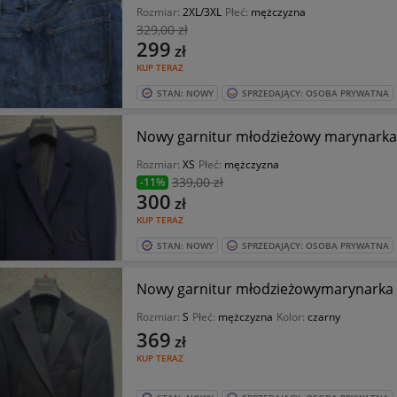
Rozmiar:
2XL/3XL
Płeć:
mężczyzna
329
,00 zł
299
zł
KUP TERAZ
STAN: NOWY
SPRZEDAJĄCY: OSOBA PRYWATNA
Nowy garnitur młodzieżowy marynarka
Rozmiar:
XS
Płeć:
mężczyzna
339
,00 zł
-11%
300
zł
KUP TERAZ
STAN: NOWY
SPRZEDAJĄCY: OSOBA PRYWATNA
Nowy garnitur młodzieżowymarynarka 
Rozmiar:
S
Płeć:
mężczyzna
Kolor:
czarny
369
zł
KUP TERAZ