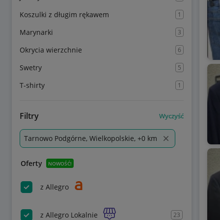
Koszulki z długim rękawem
1
Marynarki
3
Okrycia wierzchnie
6
Swetry
5
T-shirty
1
Filtry
Wyczyść
Tarnowo Podgórne, Wielkopolskie, +0 km
Oferty
NOWOŚĆ!
z Allegro
z Allegro Lokalnie
23