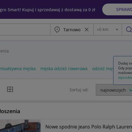
SPRAW
egro Smart! Kupuj i sprzedawaj z dostawą za 0 zł
Miasto
Wyczyść frazę
+
0
km
Odległość
szu
enia
Dodaj sw
Gdy poja
ermoaktywna męska
męska odzież rowerowa
odzież męska używa
mailowo
wyszuki
k listy
Widok siatki
Sortuj od:
łoszenia
Nowe spodnie jeans Polo Ralph Lauren