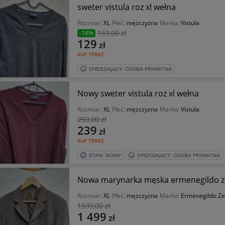
sweter vistula roz xl wełna
Rozmiar:
XL
Płeć:
mężczyzna
Marka:
Vistula
159
,00 zł
-18%
129
zł
KUP TERAZ
SPRZEDAJĄCY: OSOBA PRYWATNA
Nowy sweter vistula roz xl wełna
Rozmiar:
XL
Płeć:
mężczyzna
Marka:
Vistula
259
,00 zł
239
zł
KUP TERAZ
STAN: NOWY
SPRZEDAJĄCY: OSOBA PRYWATNA
Nowa marynarka męska ermenegildo ze
Rozmiar:
XL
Płeć:
mężczyzna
Marka:
Ermenegildo Z
1599
,00 zł
1 499
zł