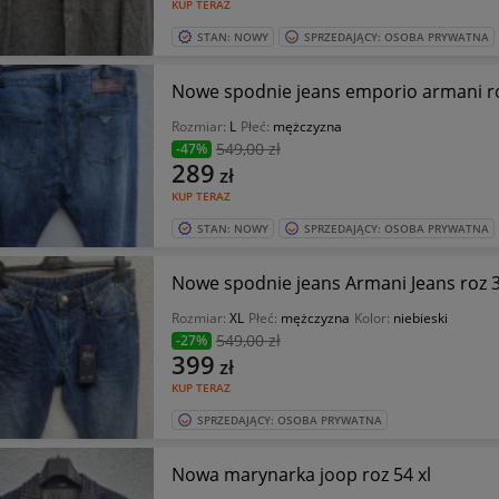
KUP TERAZ
STAN: NOWY
SPRZEDAJĄCY: OSOBA PRYWATNA
Nowe spodnie jeans emporio armani r
Rozmiar:
L
Płeć:
mężczyzna
549
,00 zł
-47%
289
zł
KUP TERAZ
STAN: NOWY
SPRZEDAJĄCY: OSOBA PRYWATNA
Nowe spodnie jeans Armani Jeans roz 
Rozmiar:
XL
Płeć:
mężczyzna
Kolor:
niebieski
549
,00 zł
-27%
399
zł
KUP TERAZ
SPRZEDAJĄCY: OSOBA PRYWATNA
Nowa marynarka joop roz 54 xl