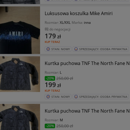
Luksusowa koszulka Mike Amiri
Rozmiar:
XL/XXL
Marka:
inna
do negocjacji
179
zł
KUP TERAZ
STAN: NOWY
SPRZEDAJĄCY: OSOBA PRYWATNA
Kurtka puchowa TNF The North Fane N
Rozmiar:
L
250
,00 zł
-20%
199
zł
KUP TERAZ
STAN: NOWY
SPRZEDAJĄCY: OSOBA PRYWATNA
Kurtka puchowa TNF The North Fane N
Rozmiar:
M
250
,00 zł
-20%