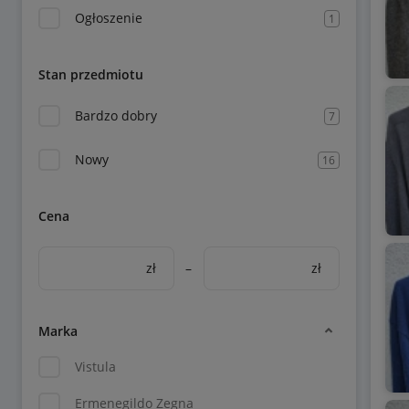
Ogłoszenie
1
Stan przedmiotu
Bardzo dobry
7
Nowy
16
Cena
zł
–
zł
Marka
Vistula
Ermenegildo Zegna