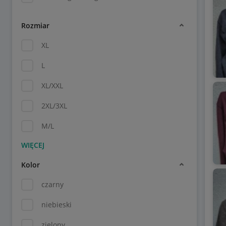
Rozmiar
XL
L
XL/XXL
2XL/3XL
M/L
Kolor
czarny
niebieski
zielony