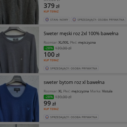
379
zł
KUP TERAZ
STAN: NOWY
SPRZEDAJĄCY: OSOBA PRYWATNA
Sweter męski roz 2xl 100% bawełna
Rozmiar:
XL/XXL
Płeć:
mężczyzna
139
,00 zł
-28%
100
zł
KUP TERAZ
SPRZEDAJĄCY: OSOBA PRYWATNA
sweter bytom roz xl bawełna
Rozmiar:
XL
Płeć:
mężczyzna
Marka:
Vistula
139
,00 zł
-28%
99
zł
KUP TERAZ
SPRZEDAJĄCY: OSOBA PRYWATNA