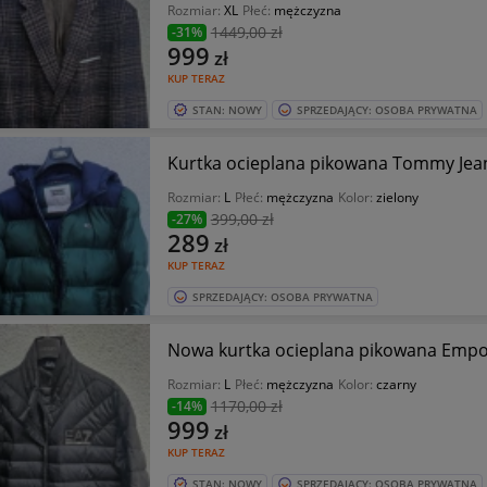
Rozmiar:
XL
Płeć:
mężczyzna
1449
,00 zł
-31%
999
zł
KUP TERAZ
STAN: NOWY
SPRZEDAJĄCY: OSOBA PRYWATNA
Kurtka ocieplana pikowana Tommy Jean
Rozmiar:
L
Płeć:
mężczyzna
Kolor:
zielony
399
,00 zł
-27%
289
zł
KUP TERAZ
SPRZEDAJĄCY: OSOBA PRYWATNA
Nowa kurtka ocieplana pikowana Empor
Rozmiar:
L
Płeć:
mężczyzna
Kolor:
czarny
1170
,00 zł
-14%
999
zł
KUP TERAZ
STAN: NOWY
SPRZEDAJĄCY: OSOBA PRYWATNA