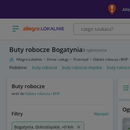
All
Otwórz menu z kategoriami
Buty robocze Bogatynia
3
ogłoszenia
Allegro Lokalnie
Firma i usługi
Przemysł
Odzież robocza i BHP
Podobne:
buty robocze
buty robocze męskie
buty roboc
Buty robocze
Wido
wróć do
Odzież robocza i BHP
Og
Filtry
Wyczyść
Bogatynia, Dolnośląskie, +0 km