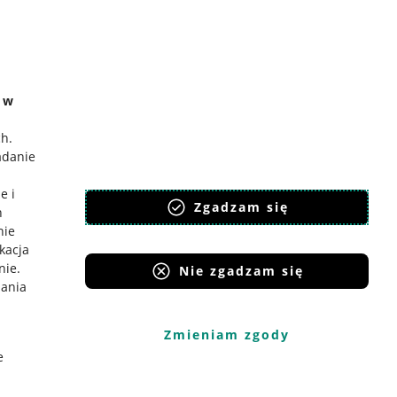
e w
ch
.
adanie
e i
Zgadzam się
h
nie
ikacja
nie
.
Nie zgadzam się
iania
Zmieniam zgody
e