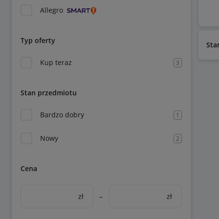
Allegro
Typ oferty
Sta
Kup teraz
3
Stan przedmiotu
Bardzo dobry
1
Nowy
2
Cena
zł
–
zł