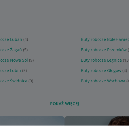
bocze Lubań
(4)
Buty robocze Bolesławie
bocze Żagań
(5)
Buty robocze Przemków
bocze Nowa Sól
(9)
Buty robocze Legnica
(13
bocze Lubin
(5)
Buty robocze Głogów
(4)
bocze Świdnica
(9)
Buty robocze Wschowa
(
POKAŻ WIĘCEJ