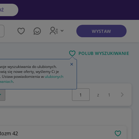
DŹ
WYSTAW
kaj
POLUB WYSZUKIWANIE
Zamknij wskazówkę
oje wyszukiwania do ulubionych.
wią się nowe oferty, wyślemy Ci je
. Ustaw powiadomienia w
ulubionych
waniach
.
Wybierz stronę:
Następna 
z
1
 Rozm 42
OBSERWU