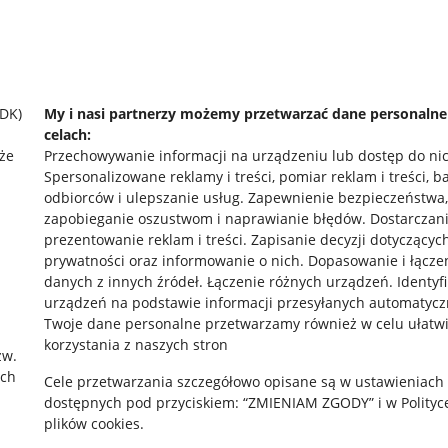
SDK)
My i nasi partnerzy możemy przetwarzać dane personaln
celach:
że
Przechowywanie informacji na urządzeniu lub dostęp do ni
Spersonalizowane reklamy i treści, pomiar reklam i treści, b
odbiorców i ulepszanie usług
.
Zapewnienie bezpieczeństwa,
zapobieganie oszustwom i naprawianie błędów
.
Dostarczani
prezentowanie reklam i treści
.
Zapisanie decyzji dotyczącyc
prywatności oraz informowanie o nich
.
Dopasowanie i łącze
danych z innych źródeł
.
Łączenie różnych urządzeń
.
Identyf
urządzeń na podstawie informacji przesyłanych automatycz
rawne
Pobierz aplikację
Twoje dane personalne przetwarzamy również w celu ułatw
korzystania z naszych stron
zw.
ach
Cele przetwarzania szczegółowo opisane są w ustawieniach
 "cookies"
dostępnych pod przyciskiem: “ZMIENIAM ZGODY” i w Polityc
plików cookies.
ów "cookies"