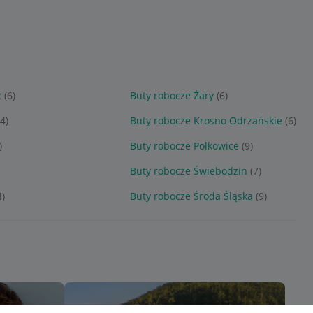
c
(6)
Buty robocze Żary
(6)
(4)
Buty robocze Krosno Odrzańskie
(6)
)
Buty robocze Polkowice
(9)
Buty robocze Świebodzin
(7)
4)
Buty robocze Środa Śląska
(9)