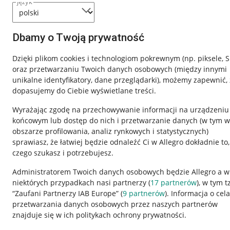
język
Dbamy o Twoją prywatność
Dzięki plikom cookies i technologiom pokrewnym
(np. piksele, 
oraz przetwarzaniu Twoich danych osobowych
(między innymi
unikalne identyfikatory, dane przeglądarki)
, możemy zapewnić, 
dopasujemy do Ciebie wyświetlane treści.
Wyrażając zgodę na przechowywanie informacji na urządzeniu
końcowym lub dostęp do nich i przetwarzanie danych (w tym w
obszarze profilowania, analiz rynkowych i statystycznych)
sprawiasz, że łatwiej będzie odnaleźć Ci w Allegro dokładnie to,
czego szukasz i potrzebujesz.
Przydatne informacje
Informacje p
Administratorem Twoich danych osobowych będzie Allegro a w
niektórych przypadkach nasi partnerzy (
17
partnerów
), w tym t
Jak to działa
Regulamin
“Zaufani Partnerzy IAB Europe” (
9
partnerów
). Informacja o cel
Napisz do nas
Polityka plików
przetwarzania danych osobowych przez naszych partnerów
znajduje się w ich politykach ochrony prywatności.
Allegro Gadane dla sprzedających
Ustawienia plik