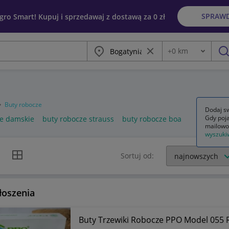
SPRAW
egro Smart! Kupuj i sprzedawaj z dostawą za 0 zł
Miasto
Wyczyść frazę
+
0
km
Odległość
szu
Buty robocze
Dodaj sw
Gdy poja
ze damskie
buty robocze strauss
buty robocze boa
mailowo
wyszuki
k listy
Widok siatki
Sortuj od:
łoszenia
Buty Trzewiki Robocze PPO Model 055