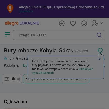
Allegro Smart! Kupuj i sprzedawaj z dostawą za 0 zł
Sprawdź »
Otwórz menu z kategoriami
szukaj
Buty robocze Kobyla Góra
5
ogłoszeń
POL
 Lokalnie
Firma i usługi
Przemysł
Odzież robocza i BHP
Buty robocze
Zamkn
Dodaj swoje wyszukiwania do ulubionych.
Gdy pojawią się nowe oferty, wyślemy Ci je
Podobne:
buty robocze
buty robocze męskie
buty robocze 
mailowo. Ustaw powiadomienia w
ulubionych
wyszukiwaniach
.
Filtruj
Kobyla Góra, Wielkopolskie, +0 km
Ogłoszenia