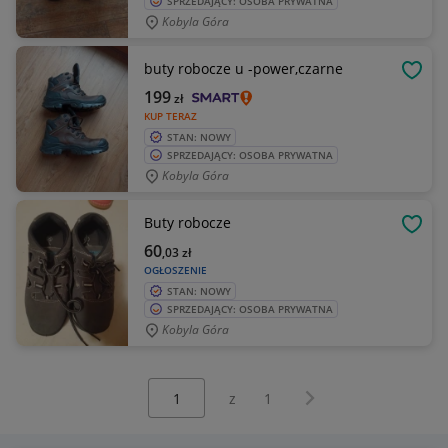
SPRZEDAJĄCY: OSOBA PRYWATNA
Kobyla Góra
buty robocze u -power,czarne
OBSE
199
zł
KUP TERAZ
STAN: NOWY
SPRZEDAJĄCY: OSOBA PRYWATNA
Kobyla Góra
Buty robocze
OBSE
60
,03
zł
OGŁOSZENIE
STAN: NOWY
SPRZEDAJĄCY: OSOBA PRYWATNA
Kobyla Góra
Wybierz stronę:
Następna strona
z
1