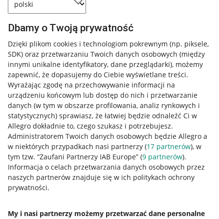
Dbamy o Twoją prywatność
Dzięki plikom cookies i technologiom pokrewnym
(np. piksele,
SDK)
oraz przetwarzaniu Twoich danych osobowych
(między
innymi unikalne identyfikatory, dane przeglądarki)
, możemy
zapewnić, że dopasujemy do Ciebie wyświetlane treści.
Wyrażając zgodę na przechowywanie informacji na
urządzeniu końcowym lub dostęp do nich i przetwarzanie
danych (w tym w obszarze profilowania, analiz rynkowych i
statystycznych) sprawiasz, że łatwiej będzie odnaleźć Ci w
Allegro dokładnie to, czego szukasz i potrzebujesz.
Administratorem Twoich danych osobowych będzie Allegro a
w niektórych przypadkach nasi partnerzy (
17
partnerów
), w
tym tzw. “Zaufani Partnerzy IAB Europe” (
9
partnerów
).
Przydatne informacje
Informacja o celach przetwarzania danych osobowych przez
naszych partnerów znajduje się w ich politykach ochrony
prywatności.
Jak to działa
Napisz do nas
My i nasi partnerzy możemy przetwarzać dane personalne