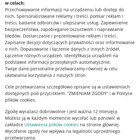
w celach:
Allegro Gadane dla sprzedających
Przechowywanie informacji na urządzeniu lub dostęp do
Allegro Gadane dla kupujących
nich
.
Spersonalizowane reklamy i treści, pomiar reklam i
treści, badanie odbiorców i ulepszanie usług
.
Zapewnienie
Mapa miejscowości
bezpieczeństwa, zapobieganie oszustwom i naprawianie
błędów
.
Dostarczanie i prezentowanie reklam i treści
.
Informacje prawne
Zapisanie decyzji dotyczących prywatności oraz informowanie
o nich
.
Dopasowanie i łączenie danych z innych źródeł
.
Regulamin
Łączenie różnych urządzeń
.
Identyfikacja urządzeń na
podstawie informacji przesyłanych automatycznie
.
Polityka plików "cookies"
Twoje dane personalne przetwarzamy również w celu
ułatwiania korzystania z naszych stron
Ustawienia plików "cookies"
Cele przetwarzania szczegółowo opisane są w ustawieniach
Udostępnianie lokalizacji
dostępnych pod przyciskiem: “ZMIENIAM ZGODY” i w Polityce
Informacje dla Aktu o Usługach Cyfrowych
plików cookies.
Zgodę wyrażasz dobrowolnie i jest ważna 12 miesięcy.
Pobierz aplikację
Możesz ją w każdym momencie wycofać lub ponowić w
zakładce
Ustawienia plików cookies
na stronie głównej.
Wycofanie zgody nie wpływa na legalność uprzedniego
przetwarzania.