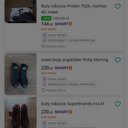
Buty robocze Proton 7026, rozmiar
OBSE
40, nowe
180
,00 zł
-20%
144
zł
KUP TERAZ
STAN: NOWY
SPRZEDAJĄCY: OSOBA PRYWATNA
Kobyla Góra
nowe buty angielskie firmy Sterling
OBSE
220
zł
KUP TERAZ
STAN: NOWY
SPRZEDAJĄCY: OSOBA PRYWATNA
Kobyla Góra
buty robocze Superbrands,roz.41
OBSE
220
zł
KUP TERAZ
STAN: NOWY