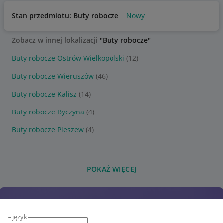
Stan przedmiotu: Buty robocze
Nowy
Zobacz w innej lokalizacji
"Buty robocze"
Buty robocze Ostrów Wielkopolski
(12)
Buty robocze Wieruszów
(46)
Buty robocze Kalisz
(14)
Buty robocze Byczyna
(4)
Buty robocze Pleszew
(4)
POKAŻ WIĘCEJ
język