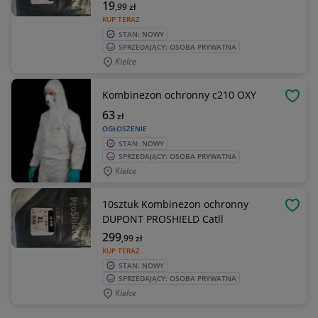
19
,99
zł
KUP TERAZ
STAN: NOWY
SPRZEDAJĄCY: OSOBA PRYWATNA
Kielce
Kombinezon ochronny c210 OXY
OBSE
63
zł
OGŁOSZENIE
STAN: NOWY
SPRZEDAJĄCY: OSOBA PRYWATNA
Kielce
10sztuk Kombinezon ochronny
OBSE
DUPONT PROSHIELD Catll
299
,99
zł
KUP TERAZ
STAN: NOWY
SPRZEDAJĄCY: OSOBA PRYWATNA
Kielce