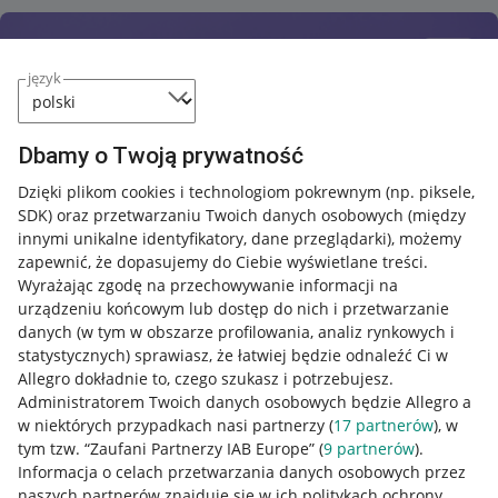
język
Dbamy o Twoją prywatność
Dzięki plikom cookies i technologiom pokrewnym
(np. piksele,
SDK)
oraz przetwarzaniu Twoich danych osobowych
(między
innymi unikalne identyfikatory, dane przeglądarki)
, możemy
zapewnić, że dopasujemy do Ciebie wyświetlane treści.
Wyrażając zgodę na przechowywanie informacji na
urządzeniu końcowym lub dostęp do nich i przetwarzanie
danych (w tym w obszarze profilowania, analiz rynkowych i
statystycznych) sprawiasz, że łatwiej będzie odnaleźć Ci w
Allegro dokładnie to, czego szukasz i potrzebujesz.
Administratorem Twoich danych osobowych będzie Allegro a
w niektórych przypadkach nasi partnerzy (
17
partnerów
), w
tym tzw. “Zaufani Partnerzy IAB Europe” (
9
partnerów
).
Przydatne informacje
Informacja o celach przetwarzania danych osobowych przez
naszych partnerów znajduje się w ich politykach ochrony