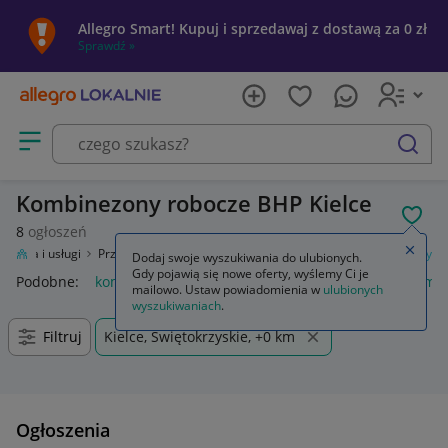
Allegro Smart! Kupuj i sprzedawaj z dostawą za 0 zł
Sprawdź »
Otwórz menu z kategoriami
szukaj
Kombinezony robocze BHP Kielce
POL
8
ogłoszeń
Zamkn
Firma i usługi
Przemysł
Odzież robocza i BHP
Odzież
Kombinezony
Dodaj swoje wyszukiwania do ulubionych.
Gdy pojawią się nowe oferty, wyślemy Ci je
Podobne:
kombinezon
kombinezony damskie na lato
kombi
mailowo. Ustaw powiadomienia w
ulubionych
wyszukiwaniach
.
Filtruj
Kielce, Świętokrzyskie, +0 km
Ogłoszenia