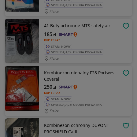
SPRZEDAJĄCY: OSOBA PRYWATNA
Kielce
41 Buty ochronne MTS safety air
OBSE
185
zł
KUP TERAZ
STAN: NOWY
SPRZEDAJĄCY: OSOBA PRYWATNA
Kielce
Kombinezon niepalny F28 Portwest
OBSE
Coveral
250
zł
KUP TERAZ
STAN: NOWY
SPRZEDAJĄCY: OSOBA PRYWATNA
Kielce
Kombinezon ochronny DUPONT
OBSE
PROSHIELD Catll