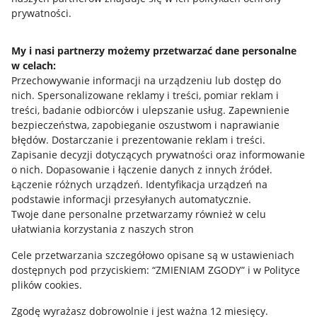
prywatności.
Jak to działa
Napisz do nas
My i nasi partnerzy możemy przetwarzać dane personalne
w celach:
Allegro Gadane dla sprzedających
Przechowywanie informacji na urządzeniu lub dostęp do
Allegro Gadane dla kupujących
nich
.
Spersonalizowane reklamy i treści, pomiar reklam i
treści, badanie odbiorców i ulepszanie usług
.
Zapewnienie
Mapa miejscowości
bezpieczeństwa, zapobieganie oszustwom i naprawianie
błędów
.
Dostarczanie i prezentowanie reklam i treści
.
Informacje prawne
Zapisanie decyzji dotyczących prywatności oraz informowanie
o nich
.
Dopasowanie i łączenie danych z innych źródeł
.
Regulamin
Łączenie różnych urządzeń
.
Identyfikacja urządzeń na
podstawie informacji przesyłanych automatycznie
.
Polityka plików "cookies"
Twoje dane personalne przetwarzamy również w celu
ułatwiania korzystania z naszych stron
Ustawienia plików "cookies"
Cele przetwarzania szczegółowo opisane są w ustawieniach
Udostępnianie lokalizacji
dostępnych pod przyciskiem: “ZMIENIAM ZGODY” i w Polityce
Informacje dla Aktu o Usługach Cyfrowych
plików cookies.
Zgodę wyrażasz dobrowolnie i jest ważna 12 miesięcy.
Pobierz aplikację