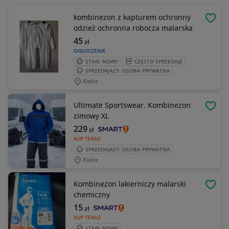
kombinezon z kapturem ochronny
OBSE
odzież ochronna robocza malarska
45
zł
OGŁOSZENIE
STAN: NOWY
CZĘSTO SPRZEDAJE
SPRZEDAJĄCY: OSOBA PRYWATNA
Kielce
Ultimate Sportswear. Kombinezon
OBSE
zimowy XL
229
zł
KUP TERAZ
SPRZEDAJĄCY: OSOBA PRYWATNA
Kielce
Kombinezon lakierniczy malarski
OBSE
chemiczny
15
zł
KUP TERAZ
STAN: NOWY