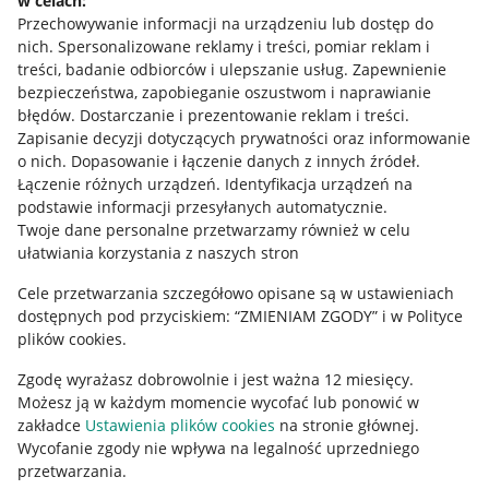
w celach:
Allegro Gadane dla sprzedających
Przechowywanie informacji na urządzeniu lub dostęp do
Allegro Gadane dla kupujących
nich
.
Spersonalizowane reklamy i treści, pomiar reklam i
treści, badanie odbiorców i ulepszanie usług
.
Zapewnienie
Mapa miejscowości
bezpieczeństwa, zapobieganie oszustwom i naprawianie
błędów
.
Dostarczanie i prezentowanie reklam i treści
.
Informacje prawne
Zapisanie decyzji dotyczących prywatności oraz informowanie
o nich
.
Dopasowanie i łączenie danych z innych źródeł
.
Regulamin
Łączenie różnych urządzeń
.
Identyfikacja urządzeń na
podstawie informacji przesyłanych automatycznie
.
Polityka plików "cookies"
Twoje dane personalne przetwarzamy również w celu
ułatwiania korzystania z naszych stron
Ustawienia plików "cookies"
Cele przetwarzania szczegółowo opisane są w ustawieniach
Udostępnianie lokalizacji
dostępnych pod przyciskiem: “ZMIENIAM ZGODY” i w Polityce
Informacje dla Aktu o Usługach Cyfrowych
plików cookies.
Zgodę wyrażasz dobrowolnie i jest ważna 12 miesięcy.
Pobierz aplikację
Możesz ją w każdym momencie wycofać lub ponowić w
zakładce
Ustawienia plików cookies
na stronie głównej.
Wycofanie zgody nie wpływa na legalność uprzedniego
przetwarzania.