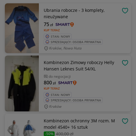
Ubrania robocze - 3 komplety,
OBSE
nieużywane
75
zł
KUP TERAZ
STAN: NOWY
SPRZEDAJĄCY: OSOBA PRYWATNA
Kraków, Nowa Huta
Kombinezon Zimowy roboczy Helly
OBSE
Hansen Leknes Suit 54/XL
do negocjacji
800
zł
KUP TERAZ
STAN: NOWY
SPRZEDAJĄCY: OSOBA PRYWATNA
Kraków
Kombinezon ochronny 3M rozm. M
OBSE
model 4540+ 16 sztuk
400
,00 zł
-50%