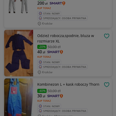
200
zł
KUP TERAZ
STAN: NOWY
SPRZEDAJĄCY: OSOBA PRYWATNA
Kraków
Odzież robocza,spodnie, bluza w
OBSE
rozmiarze XL
50
,00 zł
-20%
40
zł
KUP TERAZ
STAN: NOWY
SPRZEDAJĄCY: OSOBA PRYWATNA
Kraków
Kombinezon L + kask roboczy Thorn
OBSE
50
,00 zł
-40%
30
zł
KUP TERAZ
STAN: NOWY
SPRZEDAJĄCY: OSOBA PRYWATNA