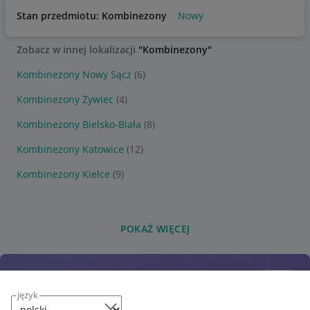
Stan przedmiotu: Kombinezony
Nowy
Zobacz w innej lokalizacji
"Kombinezony"
Kombinezony Nowy Sącz
(6)
Kombinezony Żywiec
(4)
Kombinezony Bielsko-Biała
(8)
Kombinezony Katowice
(12)
Kombinezony Kielce
(9)
POKAŻ WIĘCEJ
język