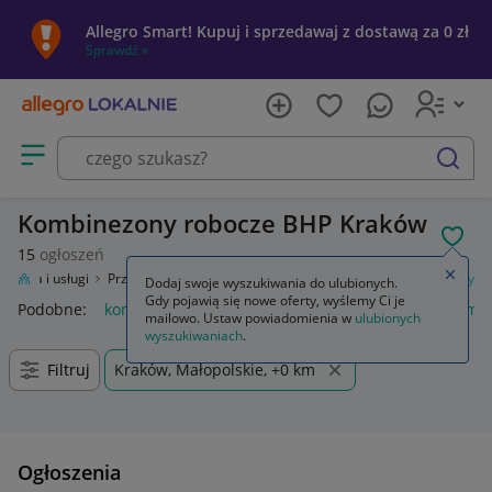
Allegro Smart! Kupuj i sprzedawaj z dostawą za 0 zł
Sprawdź »
Otwórz menu z kategoriami
szukaj
Kombinezony robocze BHP Kraków
POL
15
ogłoszeń
Zamkn
Firma i usługi
Przemysł
Odzież robocza i BHP
Odzież
Kombinezony
Dodaj swoje wyszukiwania do ulubionych.
Gdy pojawią się nowe oferty, wyślemy Ci je
Podobne:
kombinezon
kombinezony damskie na lato
kombi
mailowo. Ustaw powiadomienia w
ulubionych
wyszukiwaniach
.
Filtruj
Kraków, Małopolskie, +0 km
Ogłoszenia