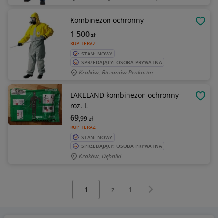
Kombinezon ochronny
OBSE
1 500
zł
KUP TERAZ
STAN: NOWY
SPRZEDAJĄCY: OSOBA PRYWATNA
Kraków, Bieżanów-Prokocim
LAKELAND kombinezon ochronny
OBSE
roz. L
69
,99
zł
KUP TERAZ
STAN: NOWY
SPRZEDAJĄCY: OSOBA PRYWATNA
Kraków, Dębniki
Wybierz stronę:
Następna strona
z
1