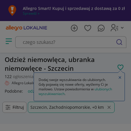
Allegro Smart! Kupuj i sprzedawaj z dostawą za 0 zł
Sprawdź »
Otwórz menu z kategoriami
szukaj
Odzież niemowlęca, ubranka
niemowlęce - Szczecin
POL
122
ogłoszenia
Zamkn
Dodaj swoje wyszukiwania do ulubionych.
Allegro Lokalnie
Dziecko
Odzież
Odzież niemowlęca
Gdy pojawią się nowe oferty, wyślemy Ci je
mailowo. Ustaw powiadomienia w
ulubionych
Podobne:
odzież niemowlęca
odzież niemowlęca eevi
wyszukiwaniach
.
Filtruj
Szczecin, Zachodniopomorskie, +0 km