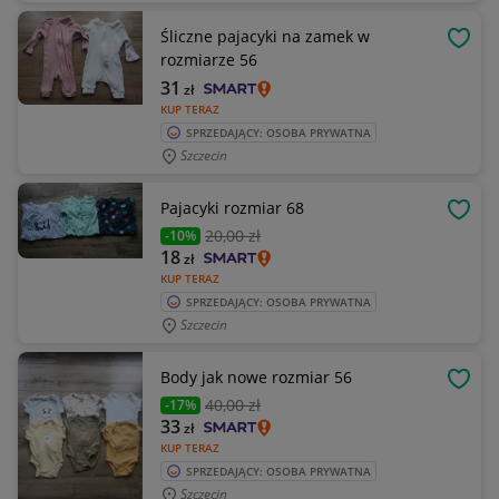
Śliczne pajacyki na zamek w
OBSE
rozmiarze 56
31
zł
KUP TERAZ
SPRZEDAJĄCY: OSOBA PRYWATNA
Szczecin
Pajacyki rozmiar 68
OBSE
20
,00 zł
-10%
18
zł
KUP TERAZ
SPRZEDAJĄCY: OSOBA PRYWATNA
Szczecin
Body jak nowe rozmiar 56
OBSE
40
,00 zł
-17%
33
zł
KUP TERAZ
SPRZEDAJĄCY: OSOBA PRYWATNA
Szczecin