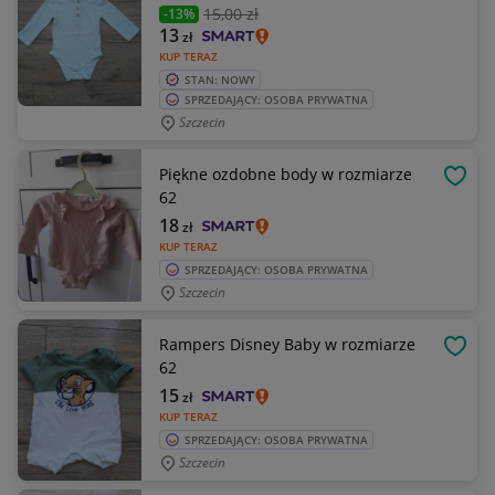
15
,00 zł
-13%
13
zł
KUP TERAZ
STAN: NOWY
SPRZEDAJĄCY: OSOBA PRYWATNA
Szczecin
Piękne ozdobne body w rozmiarze
OBSE
62
18
zł
KUP TERAZ
SPRZEDAJĄCY: OSOBA PRYWATNA
Szczecin
Rampers Disney Baby w rozmiarze
OBSE
62
15
zł
KUP TERAZ
SPRZEDAJĄCY: OSOBA PRYWATNA
Szczecin