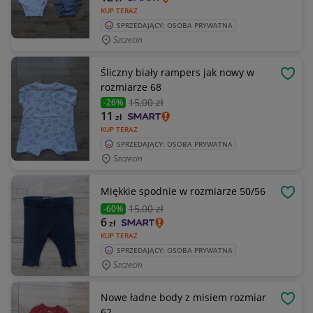
KUP TERAZ
SPRZEDAJĄCY: OSOBA PRYWATNA
Szczecin
Śliczny biały rampers jak nowy w
OBSE
rozmiarze 68
15
,00 zł
-26%
11
zł
KUP TERAZ
SPRZEDAJĄCY: OSOBA PRYWATNA
Szczecin
Miękkie spodnie w rozmiarze 50/56
OBSE
15
,00 zł
-60%
6
zł
KUP TERAZ
SPRZEDAJĄCY: OSOBA PRYWATNA
Szczecin
Nowe ładne body z misiem rozmiar
OBSE
62