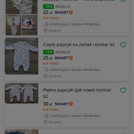
OBSE
30
,00 zł
-26%
22
zł
KUP TERAZ
SPRZEDAJĄCY: OSOBA PRYWATNA
Szczecin
Ciepły pajacyk na zamek rozmiar 62
OBSE
30
,00 zł
-16%
25
zł
KUP TERAZ
SPRZEDAJĄCY: OSOBA PRYWATNA
Szczecin
Piękne pajacyki (jak nowe) rozmiar
OBSE
62
30
zł
KUP TERAZ
SPRZEDAJĄCY: OSOBA PRYWATNA
Szczecin