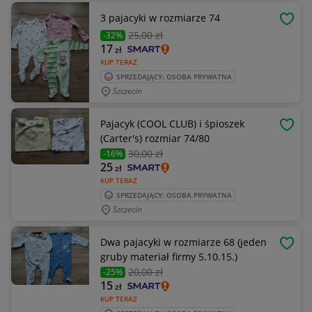
3 pajacyki w rozmiarze 74
OBSE
25
,00 zł
-32%
17
zł
KUP TERAZ
SPRZEDAJĄCY: OSOBA PRYWATNA
Szczecin
Pajacyk (COOL CLUB) i śpioszek
OBSE
(Carter's) rozmiar 74/80
30
,00 zł
-16%
25
zł
KUP TERAZ
SPRZEDAJĄCY: OSOBA PRYWATNA
Szczecin
Dwa pajacyki w rozmiarze 68 (jeden
OBSE
gruby materiał firmy 5.10.15.)
20
,00 zł
-25%
15
zł
KUP TERAZ