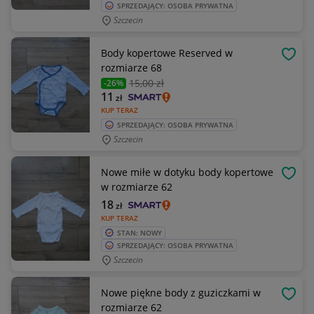
SPRZEDAJĄCY: OSOBA PRYWATNA
Szczecin
Body kopertowe Reserved w
OBSE
rozmiarze 68
15
,00 zł
-26%
11
zł
KUP TERAZ
SPRZEDAJĄCY: OSOBA PRYWATNA
Szczecin
Nowe miłe w dotyku body kopertowe
OBSE
w rozmiarze 62
18
zł
KUP TERAZ
STAN: NOWY
SPRZEDAJĄCY: OSOBA PRYWATNA
Szczecin
Nowe piękne body z guziczkami w
OBSE
rozmiarze 62