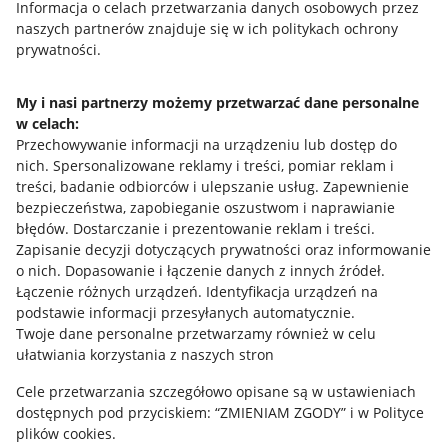
Przydatne informacje
Informacja o celach przetwarzania danych osobowych przez
naszych partnerów znajduje się w ich politykach ochrony
prywatności.
Jak to działa
Napisz do nas
My i nasi partnerzy możemy przetwarzać dane personalne
w celach:
Allegro Gadane dla sprzedających
Przechowywanie informacji na urządzeniu lub dostęp do
Allegro Gadane dla kupujących
nich
.
Spersonalizowane reklamy i treści, pomiar reklam i
treści, badanie odbiorców i ulepszanie usług
.
Zapewnienie
Mapa miejscowości
bezpieczeństwa, zapobieganie oszustwom i naprawianie
błędów
.
Dostarczanie i prezentowanie reklam i treści
.
Informacje prawne
Zapisanie decyzji dotyczących prywatności oraz informowanie
o nich
.
Dopasowanie i łączenie danych z innych źródeł
.
Regulamin
Łączenie różnych urządzeń
.
Identyfikacja urządzeń na
podstawie informacji przesyłanych automatycznie
.
Polityka plików "cookies"
Twoje dane personalne przetwarzamy również w celu
ułatwiania korzystania z naszych stron
Ustawienia plików "cookies"
Cele przetwarzania szczegółowo opisane są w ustawieniach
Udostępnianie lokalizacji
dostępnych pod przyciskiem: “ZMIENIAM ZGODY” i w Polityce
Informacje dla Aktu o Usługach Cyfrowych
plików cookies.