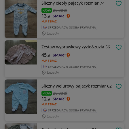
Śliczny ciepły pajacyk rozmiar 74
OBSE
20
,00 zł
-35%
13
zł
KUP TERAZ
SPRZEDAJĄCY: OSOBA PRYWATNA
Szczecin
Zestaw wyprawkowy zyzio&zuzia 56
OBSE
45
zł
KUP TERAZ
SPRZEDAJĄCY: OSOBA PRYWATNA
Szczecin
Śliczny welurowy pajacyk rozmiar 62
OBSE
20
,00 zł
-40%
12
zł
KUP TERAZ
SPRZEDAJĄCY: OSOBA PRYWATNA
Szczecin