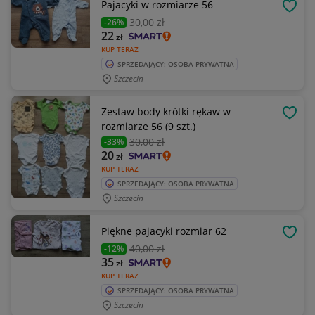
Pajacyki w rozmiarze 56
OBSE
30
,00 zł
-26%
22
zł
KUP TERAZ
SPRZEDAJĄCY: OSOBA PRYWATNA
Szczecin
Zestaw body krótki rękaw w
OBSE
rozmiarze 56 (9 szt.)
30
,00 zł
-33%
20
zł
KUP TERAZ
SPRZEDAJĄCY: OSOBA PRYWATNA
Szczecin
Piękne pajacyki rozmiar 62
OBSE
40
,00 zł
-12%
35
zł
KUP TERAZ
SPRZEDAJĄCY: OSOBA PRYWATNA
Szczecin