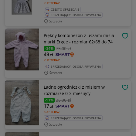
KUP TERAZ
CZĘSTO SPRZEDAJE
SPRZEDAJĄCY: OSOBA PRYWATNA
Szczecin
Piękny kombinezon z uszami misia
OBSE
marki Ergee - rozmiar 62/68 do 74
75
,00 zł
-34%
49
zł
KUP TERAZ
SPRZEDAJĄCY: OSOBA PRYWATNA
Szczecin
Ładne ogrodniczki z misiem w
OBSE
rozmiarze 0-3 miesięcy
35
,00 zł
-51%
17
zł
KUP TERAZ
SPRZEDAJĄCY: OSOBA PRYWATNA
Szczecin