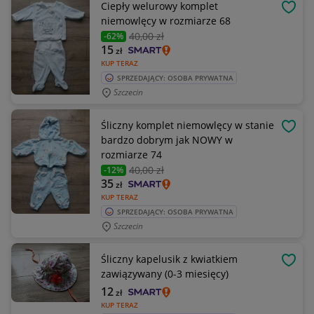
Ciepły welurowy komplet
OBSE
niemowlęcy w rozmiarze 68
40
,00 zł
-62%
15
zł
KUP TERAZ
SPRZEDAJĄCY: OSOBA PRYWATNA
Szczecin
Śliczny komplet niemowlęcy w stanie
OBSE
bardzo dobrym jak NOWY w
rozmiarze 74
40
,00 zł
-12%
35
zł
KUP TERAZ
SPRZEDAJĄCY: OSOBA PRYWATNA
Szczecin
Śliczny kapelusik z kwiatkiem
OBSE
zawiązywany (0-3 miesięcy)
12
zł
KUP TERAZ