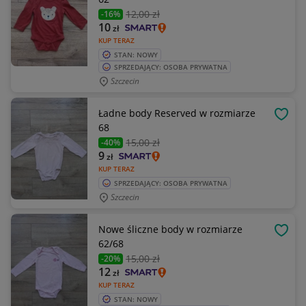
12
,00 zł
-16%
10
zł
KUP TERAZ
STAN: NOWY
SPRZEDAJĄCY: OSOBA PRYWATNA
Szczecin
Ładne body Reserved w rozmiarze
OBSE
68
15
,00 zł
-40%
9
zł
KUP TERAZ
SPRZEDAJĄCY: OSOBA PRYWATNA
Szczecin
Nowe śliczne body w rozmiarze
OBSE
62/68
15
,00 zł
-20%
12
zł
KUP TERAZ
STAN: NOWY