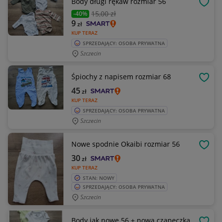
Body długi rękaw rozmiar 56
OBSE
15
,00 zł
-40%
9
zł
KUP TERAZ
SPRZEDAJĄCY: OSOBA PRYWATNA
Szczecin
Śpiochy z napisem rozmiar 68
OBSE
45
zł
KUP TERAZ
SPRZEDAJĄCY: OSOBA PRYWATNA
Szczecin
Nowe spodnie Okaibi rozmiar 56
OBSE
30
zł
KUP TERAZ
STAN: NOWY
SPRZEDAJĄCY: OSOBA PRYWATNA
Szczecin
Body jak nowe 56 + nowa czapeczka