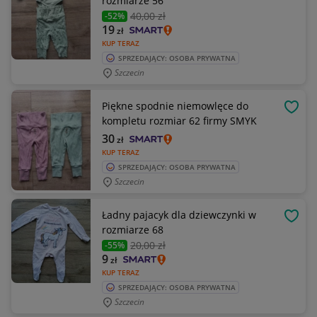
rozmiarze 56
40
,00 zł
-52%
19
zł
KUP TERAZ
SPRZEDAJĄCY: OSOBA PRYWATNA
Szczecin
Piękne spodnie niemowlęce do
OBSE
kompletu rozmiar 62 firmy SMYK
30
zł
KUP TERAZ
SPRZEDAJĄCY: OSOBA PRYWATNA
Szczecin
Ładny pajacyk dla dziewczynki w
OBSE
rozmiarze 68
20
,00 zł
-55%
9
zł
KUP TERAZ
SPRZEDAJĄCY: OSOBA PRYWATNA
Szczecin