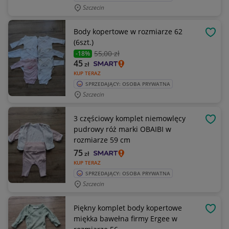
Szczecin
Body kopertowe w rozmiarze 62
OBSE
(6szt.)
55
,00 zł
-18%
45
zł
KUP TERAZ
SPRZEDAJĄCY: OSOBA PRYWATNA
Szczecin
3 częściowy komplet niemowlęcy
OBSE
pudrowy róż marki OBAIBI w
rozmiarze 59 cm
75
zł
KUP TERAZ
SPRZEDAJĄCY: OSOBA PRYWATNA
Szczecin
Piękny komplet body kopertowe
OBSE
miękka bawełna firmy Ergee w