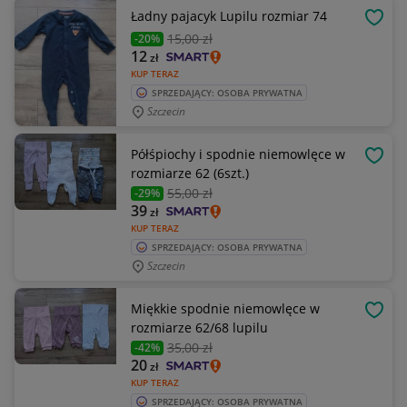
Ładny pajacyk Lupilu rozmiar 74
OBSE
15
,00 zł
-20%
12
zł
KUP TERAZ
SPRZEDAJĄCY: OSOBA PRYWATNA
Szczecin
Półśpiochy i spodnie niemowlęce w
OBSE
rozmiarze 62 (6szt.)
55
,00 zł
-29%
39
zł
KUP TERAZ
SPRZEDAJĄCY: OSOBA PRYWATNA
Szczecin
Miękkie spodnie niemowlęce w
OBSE
rozmiarze 62/68 lupilu
35
,00 zł
-42%
20
zł
KUP TERAZ
SPRZEDAJĄCY: OSOBA PRYWATNA