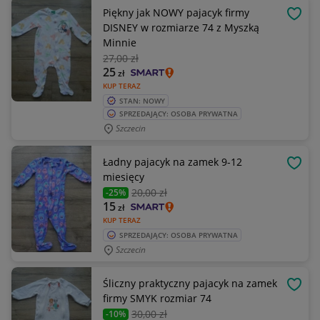
Piękny jak NOWY pajacyk firmy
OBSE
DISNEY w rozmiarze 74 z Myszką
Minnie
27
,00 zł
25
zł
KUP TERAZ
STAN: NOWY
SPRZEDAJĄCY: OSOBA PRYWATNA
Szczecin
Ładny pajacyk na zamek 9-12
OBSE
miesięcy
20
,00 zł
-25%
15
zł
KUP TERAZ
SPRZEDAJĄCY: OSOBA PRYWATNA
Szczecin
Śliczny praktyczny pajacyk na zamek
OBSE
firmy SMYK rozmiar 74
30
,00 zł
-10%