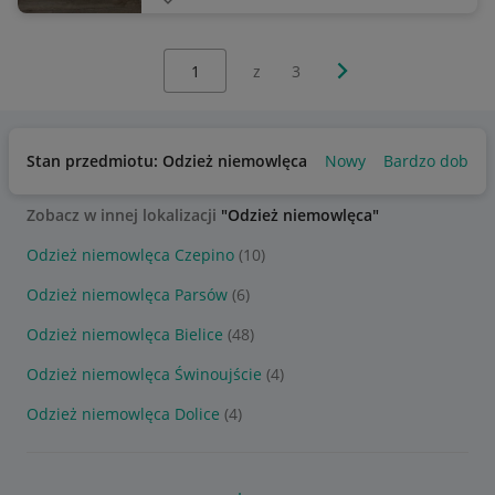
Wybierz stronę:
Następna strona
z
3
Stan przedmiotu: Odzież niemowlęca
Nowy
Bardzo dobry
Zobacz w innej lokalizacji
"Odzież niemowlęca"
Odzież niemowlęca Czepino
(10)
Odzież niemowlęca Parsów
(6)
Odzież niemowlęca Bielice
(48)
Odzież niemowlęca Świnoujście
(4)
Odzież niemowlęca Dolice
(4)