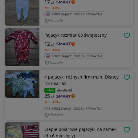
17
zł
KUP TERAZ
SPRZEDAJĄCY: OSOBA PRYWATNA
Szczecin
Pajacyk rozmiar 68 świąteczny
OBSE
12
zł
KUP TERAZ
SPRZEDAJĄCY: OSOBA PRYWATNA
Szczecin
4 pajacyki różnych firm m.in. Disney
OBSE
rozmiar 62
30
,00 zł
-16%
25
zł
KUP TERAZ
SPRZEDAJĄCY: OSOBA PRYWATNA
Szczecin
Ciepłe polarowe pajacyki na zamek
OBSE
(do 6 miesięcy)