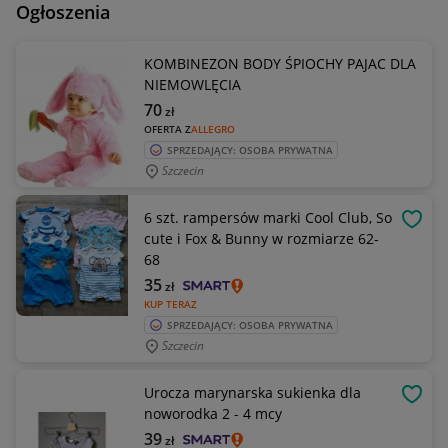
Ogłoszenia
KOMBINEZON BODY ŚPIOCHY PAJAC DLA
NIEMOWLĘCIA
70
zł
OFERTA Z
ALLEGRO
SPRZEDAJĄCY: OSOBA PRYWATNA
Szczecin
6 szt. rampersów marki Cool Club, So
OBSE
cute i Fox & Bunny w rozmiarze 62-
68
35
zł
KUP TERAZ
SPRZEDAJĄCY: OSOBA PRYWATNA
Szczecin
Urocza marynarska sukienka dla
OBSE
noworodka 2 - 4 mcy
39
zł