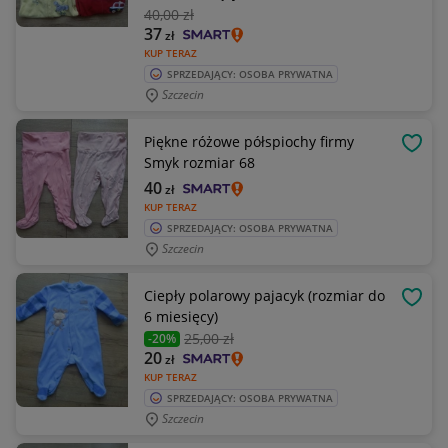
40
,00 zł
37
zł
KUP TERAZ
SPRZEDAJĄCY: OSOBA PRYWATNA
Szczecin
Piękne różowe półspiochy firmy
OBSE
Smyk rozmiar 68
40
zł
KUP TERAZ
SPRZEDAJĄCY: OSOBA PRYWATNA
Szczecin
Ciepły polarowy pajacyk (rozmiar do
OBSE
6 miesięcy)
25
,00 zł
-20%
20
zł
KUP TERAZ
SPRZEDAJĄCY: OSOBA PRYWATNA
Szczecin