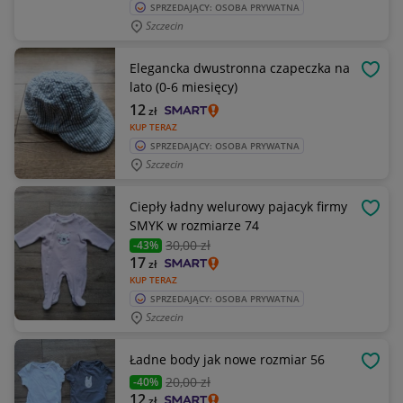
SPRZEDAJĄCY: OSOBA PRYWATNA
Szczecin
Elegancka dwustronna czapeczka na
OBSE
lato (0-6 miesięcy)
12
zł
KUP TERAZ
SPRZEDAJĄCY: OSOBA PRYWATNA
Szczecin
Ciepły ładny welurowy pajacyk firmy
OBSE
SMYK w rozmiarze 74
30
,00 zł
-43%
17
zł
KUP TERAZ
SPRZEDAJĄCY: OSOBA PRYWATNA
Szczecin
Ładne body jak nowe rozmiar 56
OBSE
20
,00 zł
-40%
12
zł