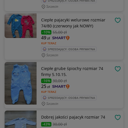
SPRZEDAJĄCY: OSOBA PRYWATNA
Szczecin
Ciepłe pajacyki welurowe rozmiar
OBSE
74/80 (czerwony jak NOWY)
55
,00 zł
-10%
49
zł
KUP TERAZ
SPRZEDAJĄCY: OSOBA PRYWATNA
Szczecin
Ciepłe grube śpiochy rozmiar 74
OBSE
firmy 5.10.15.
30
,00 zł
-16%
25
zł
KUP TERAZ
SPRZEDAJĄCY: OSOBA PRYWATNA
Szczecin
Dobrej jakości pajacyk rozmiar 74
OBSE
30
,00 zł
-43%