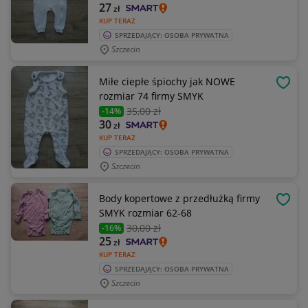
27
zł
KUP TERAZ
SPRZEDAJĄCY: OSOBA PRYWATNA
Szczecin
Miłe ciepłe śpiochy jak NOWE
OBSE
rozmiar 74 firmy SMYK
35
,00 zł
-14%
30
zł
KUP TERAZ
SPRZEDAJĄCY: OSOBA PRYWATNA
Szczecin
Body kopertowe z przedłużką firmy
OBSE
SMYK rozmiar 62-68
30
,00 zł
-16%
25
zł
KUP TERAZ
SPRZEDAJĄCY: OSOBA PRYWATNA
Szczecin